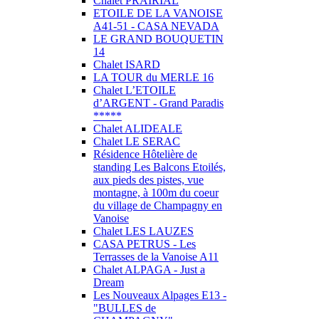
Chalet PRAIRIAL
ETOILE DE LA VANOISE
A41-51 - CASA NEVADA
LE GRAND BOUQUETIN
14
Chalet ISARD
LA TOUR du MERLE 16
Chalet L’ETOILE
d’ARGENT - Grand Paradis
*****
Chalet ALIDEALE
Chalet LE SERAC
Résidence Hôtelière de
standing Les Balcons Etoilés,
aux pieds des pistes, vue
montagne, à 100m du coeur
du village de Champagny en
Vanoise
Chalet LES LAUZES
CASA PETRUS - Les
Terrasses de la Vanoise A11
Chalet ALPAGA - Just a
Dream
Les Nouveaux Alpages E13 -
"BULLES de