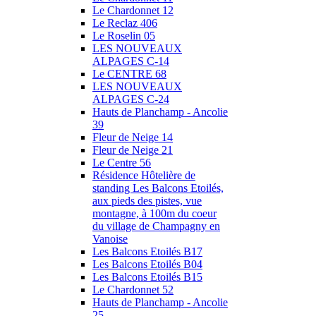
Le Chardonnet 12
Le Reclaz 406
Le Roselin 05
LES NOUVEAUX
ALPAGES C-14
Le CENTRE 68
LES NOUVEAUX
ALPAGES C-24
Hauts de Planchamp - Ancolie
39
Fleur de Neige 14
Fleur de Neige 21
Le Centre 56
Résidence Hôtelière de
standing Les Balcons Etoilés,
aux pieds des pistes, vue
montagne, à 100m du coeur
du village de Champagny en
Vanoise
Les Balcons Etoilés B17
Les Balcons Etoilés B04
Les Balcons Etoilés B15
Le Chardonnet 52
Hauts de Planchamp - Ancolie
25