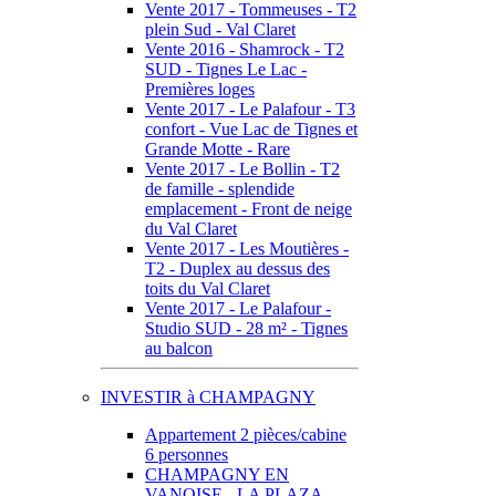
Vente 2017 - Tommeuses - T2
plein Sud - Val Claret
Vente 2016 - Shamrock - T2
SUD - Tignes Le Lac -
Premières loges
Vente 2017 - Le Palafour - T3
confort - Vue Lac de Tignes et
Grande Motte - Rare
Vente 2017 - Le Bollin - T2
de famille - splendide
emplacement - Front de neige
du Val Claret
Vente 2017 - Les Moutières -
T2 - Duplex au dessus des
toits du Val Claret
Vente 2017 - Le Palafour -
Studio SUD - 28 m² - Tignes
au balcon
INVESTIR à CHAMPAGNY
Appartement 2 pièces/cabine
6 personnes
CHAMPAGNY EN
VANOISE - LA PLAZA