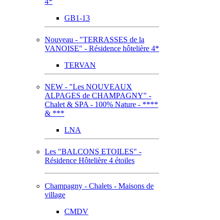
4*
GB1-13
Nouveau - "TERRASSES de la
VANOISE" - Résidence hôtelière 4*
TERVAN
NEW - "Les NOUVEAUX
ALPAGES de CHAMPAGNY" -
Chalet & SPA - 100% Nature - ****
& ***
LNA
Les "BALCONS ETOILES" -
Résidence Hôtelière 4 étoiles
Champagny - Chalets - Maisons de
village
CMDV