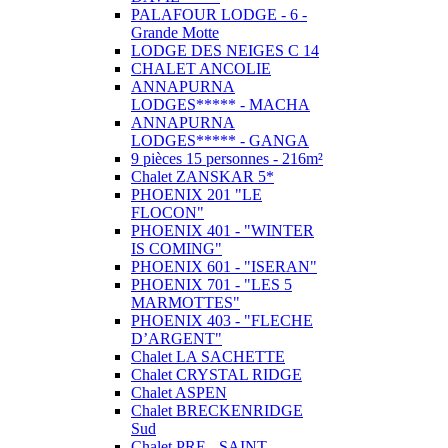
PALAFOUR LODGE - 6 -
Grande Motte
LODGE DES NEIGES C 14
CHALET ANCOLIE
ANNAPURNA
LODGES***** - MACHA
ANNAPURNA
LODGES***** - GANGA
9 pièces 15 personnes - 216m²
Chalet ZANSKAR 5*
PHOENIX 201 "LE
FLOCON"
PHOENIX 401 - "WINTER
IS COMING"
PHOENIX 601 - "ISERAN"
PHOENIX 701 - "LES 5
MARMOTTES"
PHOENIX 403 - "FLECHE
D’ARGENT"
Chalet LA SACHETTE
Chalet CRYSTAL RIDGE
Chalet ASPEN
Chalet BRECKENRIDGE
Sud
Chalet PRE - SAINT -