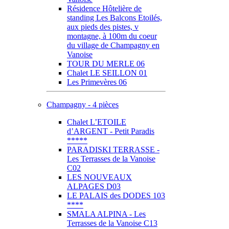
Résidence Hôtelière de
standing Les Balcons Etoilés,
aux pieds des pistes, v
montagne, à 100m du coeur
du village de Champagny en
Vanoise
TOUR DU MERLE 06
Chalet LE SEILLON 01
Les Primevères 06
Champagny - 4 pièces
Chalet L’ETOILE
d’ARGENT - Petit Paradis
*****
PARADISKI TERRASSE -
Les Terrasses de la Vanoise
C02
LES NOUVEAUX
ALPAGES D03
LE PALAIS des DODES 103
****
SMALA ALPINA - Les
Terrasses de la Vanoise C13