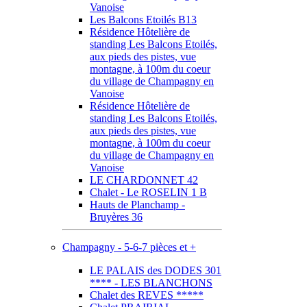
Vanoise
Les Balcons Etoilés B13
Résidence Hôtelière de
standing Les Balcons Etoilés,
aux pieds des pistes, vue
montagne, à 100m du coeur
du village de Champagny en
Vanoise
Résidence Hôtelière de
standing Les Balcons Etoilés,
aux pieds des pistes, vue
montagne, à 100m du coeur
du village de Champagny en
Vanoise
LE CHARDONNET 42
Chalet - Le ROSELIN 1 B
Hauts de Planchamp -
Bruyères 36
Champagny - 5-6-7 pièces et +
LE PALAIS des DODES 301
**** - LES BLANCHONS
Chalet des REVES *****