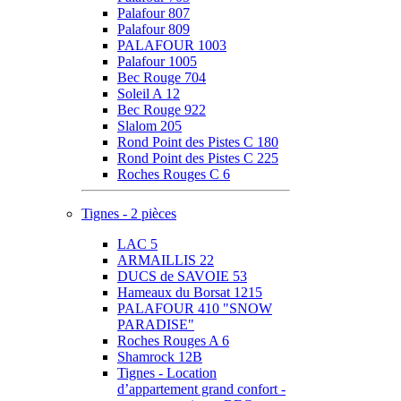
Palafour 807
Palafour 809
PALAFOUR 1003
Palafour 1005
Bec Rouge 704
Soleil A 12
Bec Rouge 922
Slalom 205
Rond Point des Pistes C 180
Rond Point des Pistes C 225
Roches Rouges C 6
Tignes - 2 pièces
LAC 5
ARMAILLIS 22
DUCS de SAVOIE 53
Hameaux du Borsat 1215
PALAFOUR 410 "SNOW
PARADISE"
Roches Rouges A 6
Shamrock 12B
Tignes - Location
d’appartement grand confort -