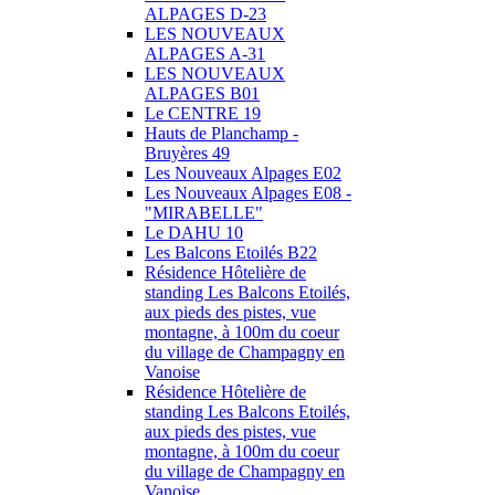
ALPAGES D-23
LES NOUVEAUX
ALPAGES A-31
LES NOUVEAUX
ALPAGES B01
Le CENTRE 19
Hauts de Planchamp -
Bruyères 49
Les Nouveaux Alpages E02
Les Nouveaux Alpages E08 -
"MIRABELLE"
Le DAHU 10
Les Balcons Etoilés B22
Résidence Hôtelière de
standing Les Balcons Etoilés,
aux pieds des pistes, vue
montagne, à 100m du coeur
du village de Champagny en
Vanoise
Résidence Hôtelière de
standing Les Balcons Etoilés,
aux pieds des pistes, vue
montagne, à 100m du coeur
du village de Champagny en
Vanoise