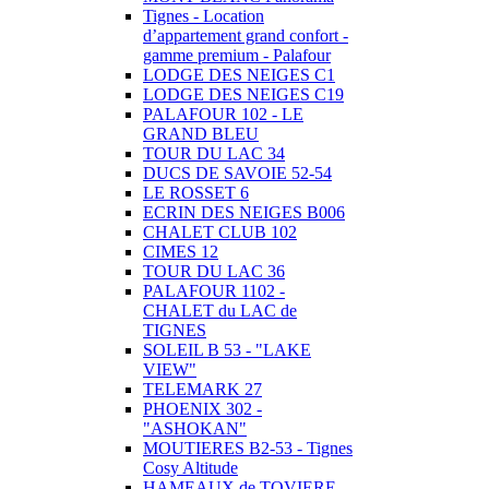
Tignes - Location
d’appartement grand confort -
gamme premium - Palafour
LODGE DES NEIGES C1
LODGE DES NEIGES C19
PALAFOUR 102 - LE
GRAND BLEU
TOUR DU LAC 34
DUCS DE SAVOIE 52-54
LE ROSSET 6
ECRIN DES NEIGES B006
CHALET CLUB 102
CIMES 12
TOUR DU LAC 36
PALAFOUR 1102 -
CHALET du LAC de
TIGNES
SOLEIL B 53 - "LAKE
VIEW"
TELEMARK 27
PHOENIX 302 -
"ASHOKAN"
MOUTIERES B2-53 - Tignes
Cosy Altitude
HAMEAUX de TOVIERE