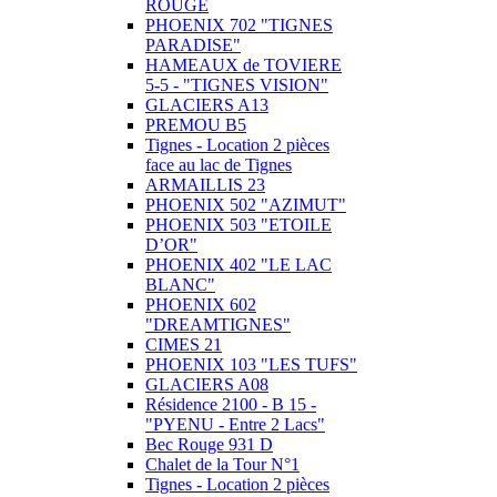
ROUGE
PHOENIX 702 "TIGNES
PARADISE"
HAMEAUX de TOVIERE
5-5 - "TIGNES VISION"
GLACIERS A13
PREMOU B5
Tignes - Location 2 pièces
face au lac de Tignes
ARMAILLIS 23
PHOENIX 502 "AZIMUT"
PHOENIX 503 "ETOILE
D’OR"
PHOENIX 402 "LE LAC
BLANC"
PHOENIX 602
"DREAMTIGNES"
CIMES 21
PHOENIX 103 "LES TUFS"
GLACIERS A08
Résidence 2100 - B 15 -
"PYENU - Entre 2 Lacs"
Bec Rouge 931 D
Chalet de la Tour N°1
Tignes - Location 2 pièces