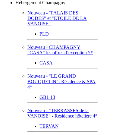
Hébergement Champagny
Nouveau - "PALAIS DES
DODES" et "ETOILE DE LA
VANOISE"
PLD
Nouveau - CHAMPAGNY
"CASA" les offres d’exception 5*
CASA
Nouveau - "LE GRAND
BOUQUETIN"- Résidence & SPA
4*
GB1-13
Nouveau - "TERRASSES de la
VANOISE" - Résidence hôtelière 4*
TERVAN