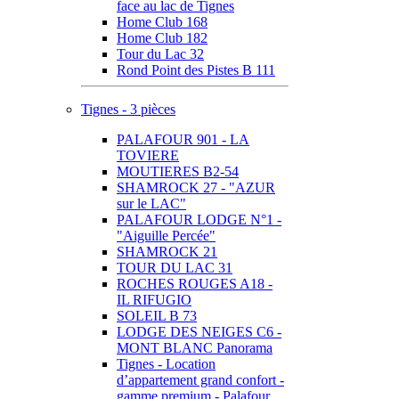
face au lac de Tignes
Home Club 168
Home Club 182
Tour du Lac 32
Rond Point des Pistes B 111
Tignes - 3 pièces
PALAFOUR 901 - LA
TOVIERE
MOUTIERES B2-54
SHAMROCK 27 - "AZUR
sur le LAC"
PALAFOUR LODGE N°1 -
"Aiguille Percée"
SHAMROCK 21
TOUR DU LAC 31
ROCHES ROUGES A18 -
IL RIFUGIO
SOLEIL B 73
LODGE DES NEIGES C6 -
MONT BLANC Panorama
Tignes - Location
d’appartement grand confort -
gamme premium - Palafour