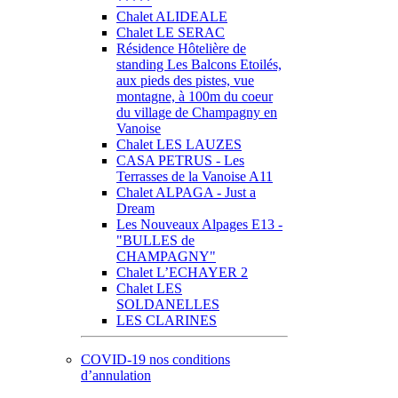
*****
Chalet ALIDEALE
Chalet LE SERAC
Résidence Hôtelière de
standing Les Balcons Etoilés,
aux pieds des pistes, vue
montagne, à 100m du coeur
du village de Champagny en
Vanoise
Chalet LES LAUZES
CASA PETRUS - Les
Terrasses de la Vanoise A11
Chalet ALPAGA - Just a
Dream
Les Nouveaux Alpages E13 -
"BULLES de
CHAMPAGNY"
Chalet L’ECHAYER 2
Chalet LES
SOLDANELLES
LES CLARINES
COVID-19 nos conditions
d’annulation