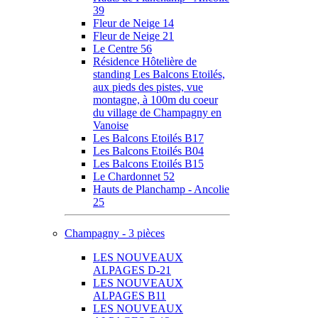
39
Fleur de Neige 14
Fleur de Neige 21
Le Centre 56
Résidence Hôtelière de
standing Les Balcons Etoilés,
aux pieds des pistes, vue
montagne, à 100m du coeur
du village de Champagny en
Vanoise
Les Balcons Etoilés B17
Les Balcons Etoilés B04
Les Balcons Etoilés B15
Le Chardonnet 52
Hauts de Planchamp - Ancolie
25
Champagny - 3 pièces
LES NOUVEAUX
ALPAGES D-21
LES NOUVEAUX
ALPAGES B11
LES NOUVEAUX