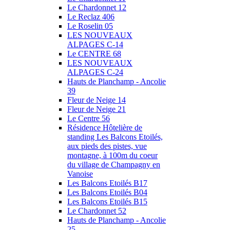
Le Chardonnet 12
Le Reclaz 406
Le Roselin 05
LES NOUVEAUX
ALPAGES C-14
Le CENTRE 68
LES NOUVEAUX
ALPAGES C-24
Hauts de Planchamp - Ancolie
39
Fleur de Neige 14
Fleur de Neige 21
Le Centre 56
Résidence Hôtelière de
standing Les Balcons Etoilés,
aux pieds des pistes, vue
montagne, à 100m du coeur
du village de Champagny en
Vanoise
Les Balcons Etoilés B17
Les Balcons Etoilés B04
Les Balcons Etoilés B15
Le Chardonnet 52
Hauts de Planchamp - Ancolie
25