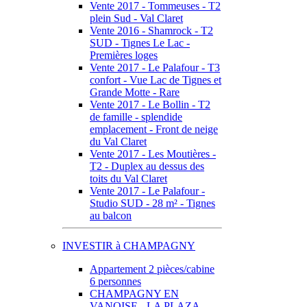
Vente 2017 - Tommeuses - T2
plein Sud - Val Claret
Vente 2016 - Shamrock - T2
SUD - Tignes Le Lac -
Premières loges
Vente 2017 - Le Palafour - T3
confort - Vue Lac de Tignes et
Grande Motte - Rare
Vente 2017 - Le Bollin - T2
de famille - splendide
emplacement - Front de neige
du Val Claret
Vente 2017 - Les Moutières -
T2 - Duplex au dessus des
toits du Val Claret
Vente 2017 - Le Palafour -
Studio SUD - 28 m² - Tignes
au balcon
INVESTIR à CHAMPAGNY
Appartement 2 pièces/cabine
6 personnes
CHAMPAGNY EN
VANOISE - LA PLAZA