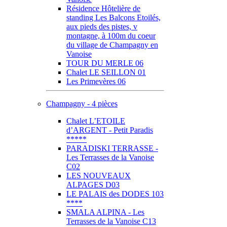
Résidence Hôtelière de
standing Les Balcons Etoilés,
aux pieds des pistes, v
montagne, à 100m du coeur
du village de Champagny en
Vanoise
TOUR DU MERLE 06
Chalet LE SEILLON 01
Les Primevères 06
Champagny - 4 pièces
Chalet L’ETOILE
d’ARGENT - Petit Paradis
*****
PARADISKI TERRASSE -
Les Terrasses de la Vanoise
C02
LES NOUVEAUX
ALPAGES D03
LE PALAIS des DODES 103
****
SMALA ALPINA - Les
Terrasses de la Vanoise C13