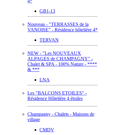
4*
GB1-13
Nouveau - "TERRASSES de la
VANOISE" - Résidence hôtelière 4*
TERVAN
NEW - "Les NOUVEAUX
ALPAGES de CHAMPAGNY" -
Chalet & SPA - 100% Nature - ****
& ***
LNA
Les "BALCONS ETOILES" -
Résidence Hôtelière 4 étoiles
Champagny - Chalets - Maisons de
village
CMDV