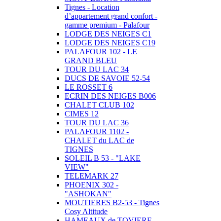
Tignes - Location
d’appartement grand confort -
gamme premium - Palafour
LODGE DES NEIGES C1
LODGE DES NEIGES C19
PALAFOUR 102 - LE
GRAND BLEU
TOUR DU LAC 34
DUCS DE SAVOIE 52-54
LE ROSSET 6
ECRIN DES NEIGES B006
CHALET CLUB 102
CIMES 12
TOUR DU LAC 36
PALAFOUR 1102 -
CHALET du LAC de
TIGNES
SOLEIL B 53 - "LAKE
VIEW"
TELEMARK 27
PHOENIX 302 -
"ASHOKAN"
MOUTIERES B2-53 - Tignes
Cosy Altitude
HAMEAUX de TOVIERE