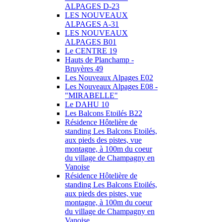
ALPAGES D-23
LES NOUVEAUX
ALPAGES A-31
LES NOUVEAUX
ALPAGES B01
Le CENTRE 19
Hauts de Planchamp -
Bruyères 49
Les Nouveaux Alpages E02
Les Nouveaux Alpages E08 -
"MIRABELLE"
Le DAHU 10
Les Balcons Etoilés B22
Résidence Hôtelière de
standing Les Balcons Etoilés,
aux pieds des pistes, vue
montagne, à 100m du coeur
du village de Champagny en
Vanoise
Résidence Hôtelière de
standing Les Balcons Etoilés,
aux pieds des pistes, vue
montagne, à 100m du coeur
du village de Champagny en
Vanoise