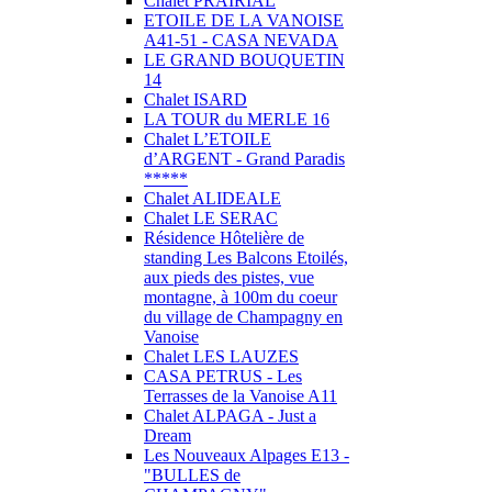
Chalet PRAIRIAL
ETOILE DE LA VANOISE
A41-51 - CASA NEVADA
LE GRAND BOUQUETIN
14
Chalet ISARD
LA TOUR du MERLE 16
Chalet L’ETOILE
d’ARGENT - Grand Paradis
*****
Chalet ALIDEALE
Chalet LE SERAC
Résidence Hôtelière de
standing Les Balcons Etoilés,
aux pieds des pistes, vue
montagne, à 100m du coeur
du village de Champagny en
Vanoise
Chalet LES LAUZES
CASA PETRUS - Les
Terrasses de la Vanoise A11
Chalet ALPAGA - Just a
Dream
Les Nouveaux Alpages E13 -
"BULLES de