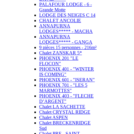
PALAFOUR LODGE - 6 -
Grande Motte
LODGE DES NEIGES C 14
CHALET ANCOLIE
ANNAPURNA
LODGES***** - MACHA
ANNAPURNA
LODGES***** - GANGA
9 pièces 15 personnes - 216m²
Chalet ZANSKAR 5*
PHOENIX 201 "LE
FLOCON"
PHOENIX 401 - "WINTER
IS COMING"
PHOENIX 601 - "ISERAN"
PHOENIX 701 - "LES 5
MARMOTTES"
PHOENIX 403 - "FLECHE
D’ARGENT"
Chalet LA SACHETTE
Chalet CRYSTAL RIDGE
Chalet ASPEN
Chalet BRECKENRIDGE
Sud
Chalet PRE - SAINT -