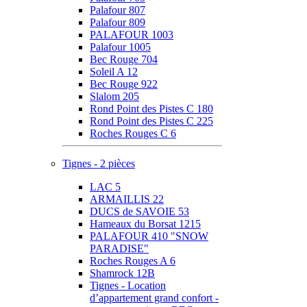
Palafour 807
Palafour 809
PALAFOUR 1003
Palafour 1005
Bec Rouge 704
Soleil A 12
Bec Rouge 922
Slalom 205
Rond Point des Pistes C 180
Rond Point des Pistes C 225
Roches Rouges C 6
Tignes - 2 pièces
LAC 5
ARMAILLIS 22
DUCS de SAVOIE 53
Hameaux du Borsat 1215
PALAFOUR 410 "SNOW
PARADISE"
Roches Rouges A 6
Shamrock 12B
Tignes - Location
d’appartement grand confort -