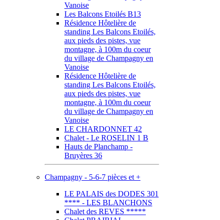
Vanoise
Les Balcons Etoilés B13
Résidence Hôtelière de
standing Les Balcons Etoilés,
aux pieds des pistes, vue
montagne, à 100m du coeur
du village de Champagny en
Vanoise
Résidence Hôtelière de
standing Les Balcons Etoilés,
aux pieds des pistes, vue
montagne, à 100m du coeur
du village de Champagny en
Vanoise
LE CHARDONNET 42
Chalet - Le ROSELIN 1 B
Hauts de Planchamp -
Bruyères 36
Champagny - 5-6-7 pièces et +
LE PALAIS des DODES 301
**** - LES BLANCHONS
Chalet des REVES *****