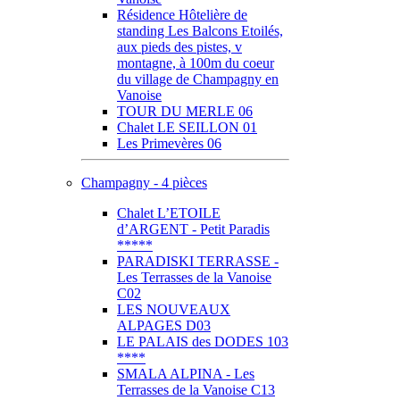
Résidence Hôtelière de
standing Les Balcons Etoilés,
aux pieds des pistes, v
montagne, à 100m du coeur
du village de Champagny en
Vanoise
TOUR DU MERLE 06
Chalet LE SEILLON 01
Les Primevères 06
Champagny - 4 pièces
Chalet L’ETOILE
d’ARGENT - Petit Paradis
*****
PARADISKI TERRASSE -
Les Terrasses de la Vanoise
C02
LES NOUVEAUX
ALPAGES D03
LE PALAIS des DODES 103
****
SMALA ALPINA - Les
Terrasses de la Vanoise C13