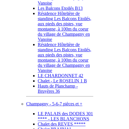
Vanoise
Les Balcons Etoilés B13
Résidence Hôtelière de
standing Les Balcons Etoilés,
aux pieds des pistes, vue
montagne, à 100m du coeur
du village de Champagny en
Vanoise
Résidence Hôtelière de
standing Les Balcons Etoilés,
aux pieds des pistes, vue
montagne, à 100m du coeur
du village de Champagny en
Vanoise
LE CHARDONNET 42
Chalet - Le ROSELIN 1 B
Hauts de Planchamp -
Bruyères 36
Champagny - 5-6-7 pièces et +
LE PALAIS des DODES 301
**** - LES BLANCHONS
Chalet des REVES *****