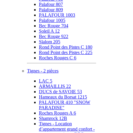
Palafour 807
Palafour 809
PALAFOUR 1003
Palafour 1005
Bec Rouge 704
Soleil A 12
Bec Rouge 922
Slalom 205
Rond Point des Pistes C 180
Rond Point des Pistes C 225
Roches Rouges C 6
Tignes - 2 pièces
LAC 5
ARMAILLIS 22
DUCS de SAVOIE 53
Hameaux du Borsat 1215
PALAFOUR 410 "SNOW
PARADISE"
Roches Rouges A 6
Shamrock 12B
Tignes - Location
d’appartement grand confort -