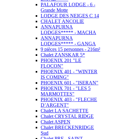
PALAFOUR LODGE - 6 -
Grande Motte
LODGE DES NEIGES C 14
CHALET ANCOLIE
ANNAPURNA
LODGES***** - MACHA
ANNAPURNA
LODGES***** - GANGA
9 pièces 15 personnes - 216m²
Chalet ZANSKAR 5*
PHOENIX 201 "LE
FLOCON"
PHOENIX 401 - "WINTER
IS COMING"
PHOENIX 601 - "ISERAN"
PHOENIX 701 - "LES 5
MARMOTTES"
PHOENIX 403 - "FLECHE
D’ARGENT"
Chalet LA SACHETTE
Chalet CRYSTAL RIDGE
Chalet ASPEN
Chalet BRECKENRIDGE
Sud
Chalet PRE - SAINT -