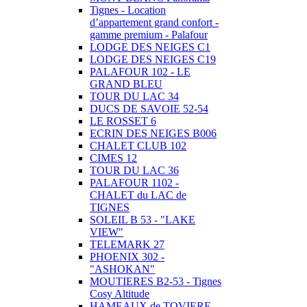
Tignes - Location
d’appartement grand confort -
gamme premium - Palafour
LODGE DES NEIGES C1
LODGE DES NEIGES C19
PALAFOUR 102 - LE
GRAND BLEU
TOUR DU LAC 34
DUCS DE SAVOIE 52-54
LE ROSSET 6
ECRIN DES NEIGES B006
CHALET CLUB 102
CIMES 12
TOUR DU LAC 36
PALAFOUR 1102 -
CHALET du LAC de
TIGNES
SOLEIL B 53 - "LAKE
VIEW"
TELEMARK 27
PHOENIX 302 -
"ASHOKAN"
MOUTIERES B2-53 - Tignes
Cosy Altitude
HAMEAUX de TOVIERE