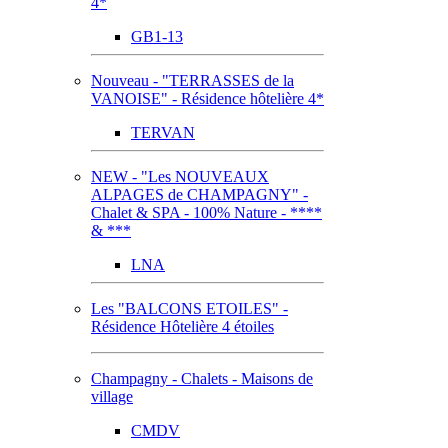
4*
GB1-13
Nouveau - "TERRASSES de la
VANOISE" - Résidence hôtelière 4*
TERVAN
NEW - "Les NOUVEAUX
ALPAGES de CHAMPAGNY" -
Chalet & SPA - 100% Nature - ****
& ***
LNA
Les "BALCONS ETOILES" -
Résidence Hôtelière 4 étoiles
Champagny - Chalets - Maisons de
village
CMDV