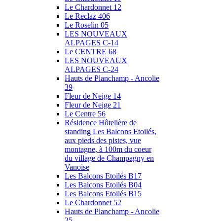
Le Chardonnet 12
Le Reclaz 406
Le Roselin 05
LES NOUVEAUX
ALPAGES C-14
Le CENTRE 68
LES NOUVEAUX
ALPAGES C-24
Hauts de Planchamp - Ancolie
39
Fleur de Neige 14
Fleur de Neige 21
Le Centre 56
Résidence Hôtelière de
standing Les Balcons Etoilés,
aux pieds des pistes, vue
montagne, à 100m du coeur
du village de Champagny en
Vanoise
Les Balcons Etoilés B17
Les Balcons Etoilés B04
Les Balcons Etoilés B15
Le Chardonnet 52
Hauts de Planchamp - Ancolie
25