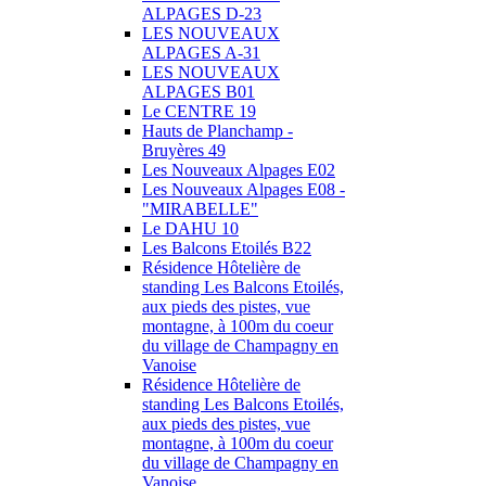
ALPAGES D-23
LES NOUVEAUX
ALPAGES A-31
LES NOUVEAUX
ALPAGES B01
Le CENTRE 19
Hauts de Planchamp -
Bruyères 49
Les Nouveaux Alpages E02
Les Nouveaux Alpages E08 -
"MIRABELLE"
Le DAHU 10
Les Balcons Etoilés B22
Résidence Hôtelière de
standing Les Balcons Etoilés,
aux pieds des pistes, vue
montagne, à 100m du coeur
du village de Champagny en
Vanoise
Résidence Hôtelière de
standing Les Balcons Etoilés,
aux pieds des pistes, vue
montagne, à 100m du coeur
du village de Champagny en
Vanoise