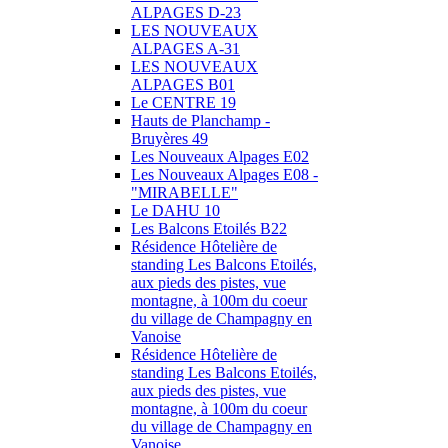
ALPAGES D-23
LES NOUVEAUX
ALPAGES A-31
LES NOUVEAUX
ALPAGES B01
Le CENTRE 19
Hauts de Planchamp -
Bruyères 49
Les Nouveaux Alpages E02
Les Nouveaux Alpages E08 -
"MIRABELLE"
Le DAHU 10
Les Balcons Etoilés B22
Résidence Hôtelière de
standing Les Balcons Etoilés,
aux pieds des pistes, vue
montagne, à 100m du coeur
du village de Champagny en
Vanoise
Résidence Hôtelière de
standing Les Balcons Etoilés,
aux pieds des pistes, vue
montagne, à 100m du coeur
du village de Champagny en
Vanoise