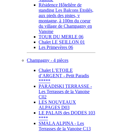
Résidence Hôtelière de
standing Les Balcons Etoilés,
aux pieds des pistes, v
montagne, à 100m du coeur
du village de Champagny en
Vanoise
TOUR DU MERLE 06
Chalet LE SEILLON 01
Les Primevères 06
Champagny - 4 pièces
Chalet L’ETOILE
d’ARGENT - Petit Paradis
*****
PARADISKI TERRASSE -
Les Terrasses de la Vanoise
C02
LES NOUVEAUX
ALPAGES D03
LE PALAIS des DODES 103
****
SMALA ALPINA - Les
Terrasses de la Vanoise C13