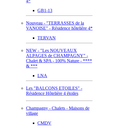
4*
GB1-13
Nouveau - "TERRASSES de la
VANOISE" - Résidence hôtelière 4*
TERVAN
NEW - "Les NOUVEAUX
ALPAGES de CHAMPAGNY" -
Chalet & SPA - 100% Nature - ****
& ***
LNA
Les "BALCONS ETOILES" -
Résidence Hôtelière 4 étoiles
Champagny - Chalets - Maisons de
village
CMDV