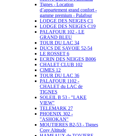
Tignes - Location
d’appartement grand confort -
gamme premium - Palafour
LODGE DES NEIGES C1
LODGE DES NEIGES C19
PALAFOUR 102 - LE
GRAND BLEU
TOUR DU LAC 34
DUCS DE SAVOIE 52-54
LE ROSSET 6
ECRIN DES NEIGES B006
CHALET CLUB 102
CIMES 12
TOUR DU LAC 36
PALAFOUR 1102 -
CHALET du LAC de
TIGNES
SOLEIL B 53 - "LAKE
VIEW"
TELEMARK 27
PHOENIX 302 -
"ASHOKAN"
MOUTIERES B2-53 - Tignes
Cosy Altitude
HAMEAUX de TOVIERE