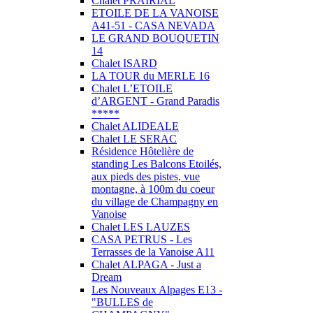
Chalet PRAIRIAL
ETOILE DE LA VANOISE
A41-51 - CASA NEVADA
LE GRAND BOUQUETIN
14
Chalet ISARD
LA TOUR du MERLE 16
Chalet L’ETOILE
d’ARGENT - Grand Paradis
*****
Chalet ALIDEALE
Chalet LE SERAC
Résidence Hôtelière de
standing Les Balcons Etoilés,
aux pieds des pistes, vue
montagne, à 100m du coeur
du village de Champagny en
Vanoise
Chalet LES LAUZES
CASA PETRUS - Les
Terrasses de la Vanoise A11
Chalet ALPAGA - Just a
Dream
Les Nouveaux Alpages E13 -
"BULLES de