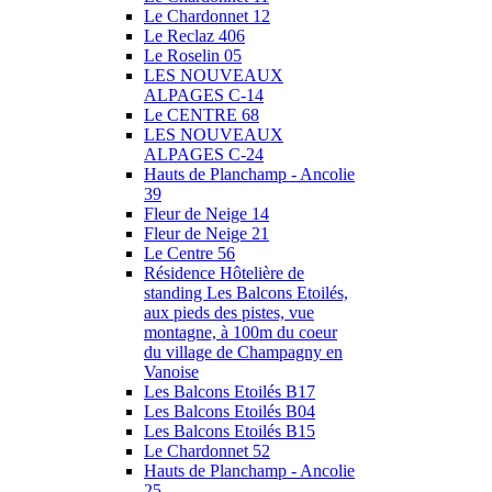
Le Chardonnet 12
Le Reclaz 406
Le Roselin 05
LES NOUVEAUX
ALPAGES C-14
Le CENTRE 68
LES NOUVEAUX
ALPAGES C-24
Hauts de Planchamp - Ancolie
39
Fleur de Neige 14
Fleur de Neige 21
Le Centre 56
Résidence Hôtelière de
standing Les Balcons Etoilés,
aux pieds des pistes, vue
montagne, à 100m du coeur
du village de Champagny en
Vanoise
Les Balcons Etoilés B17
Les Balcons Etoilés B04
Les Balcons Etoilés B15
Le Chardonnet 52
Hauts de Planchamp - Ancolie
25