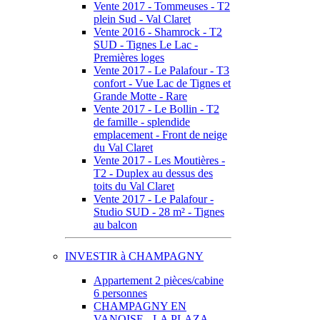
Vente 2017 - Tommeuses - T2
plein Sud - Val Claret
Vente 2016 - Shamrock - T2
SUD - Tignes Le Lac -
Premières loges
Vente 2017 - Le Palafour - T3
confort - Vue Lac de Tignes et
Grande Motte - Rare
Vente 2017 - Le Bollin - T2
de famille - splendide
emplacement - Front de neige
du Val Claret
Vente 2017 - Les Moutières -
T2 - Duplex au dessus des
toits du Val Claret
Vente 2017 - Le Palafour -
Studio SUD - 28 m² - Tignes
au balcon
INVESTIR à CHAMPAGNY
Appartement 2 pièces/cabine
6 personnes
CHAMPAGNY EN
VANOISE - LA PLAZA