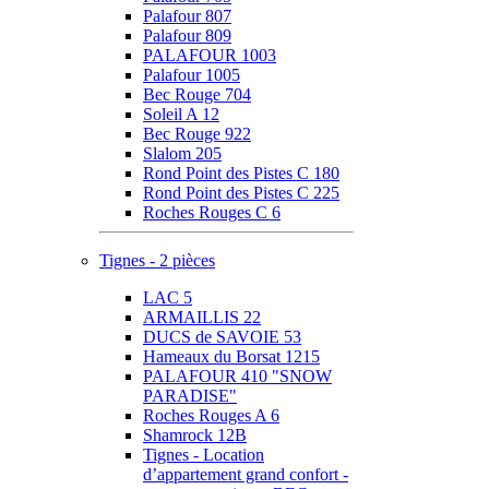
Palafour 807
Palafour 809
PALAFOUR 1003
Palafour 1005
Bec Rouge 704
Soleil A 12
Bec Rouge 922
Slalom 205
Rond Point des Pistes C 180
Rond Point des Pistes C 225
Roches Rouges C 6
Tignes - 2 pièces
LAC 5
ARMAILLIS 22
DUCS de SAVOIE 53
Hameaux du Borsat 1215
PALAFOUR 410 "SNOW
PARADISE"
Roches Rouges A 6
Shamrock 12B
Tignes - Location
d’appartement grand confort -