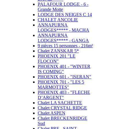
PALAFOUR LODGE - 6 -
Grande Motte
LODGE DES NEIGES C 14
CHALET ANCOLIE
ANNAPURNA
LODGES***** - MACHA
ANNAPURNA
LODGES***** - GANGA
9 pièces 15 personnes - 216m²
Chalet ZANSKAR 5*
PHOENIX 201 "LE
FLOCON"
PHOENIX 401 - "WINTER
IS COMING"
PHOENIX 601 - "ISERAN"
PHOENIX 701 - "LES 5
MARMOTTES"
PHOENIX 403 - "FLECHE
D’ARGENT"
Chalet LA SACHETTE
Chalet CRYSTAL RIDGE
Chalet ASPEN
Chalet BRECKENRIDGE
Sud
Chalet PRE - SAINT -