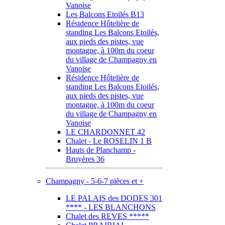
Vanoise
Les Balcons Etoilés B13
Résidence Hôtelière de
standing Les Balcons Etoilés,
aux pieds des pistes, vue
montagne, à 100m du coeur
du village de Champagny en
Vanoise
Résidence Hôtelière de
standing Les Balcons Etoilés,
aux pieds des pistes, vue
montagne, à 100m du coeur
du village de Champagny en
Vanoise
LE CHARDONNET 42
Chalet - Le ROSELIN 1 B
Hauts de Planchamp -
Bruyères 36
Champagny - 5-6-7 pièces et +
LE PALAIS des DODES 301
**** - LES BLANCHONS
Chalet des REVES *****