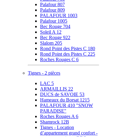
Palafour 807
Palafour 809
PALAFOUR 1003
Palafour 1005
Bec Rouge 704
Soleil A 12
Bec Rouge 922
Slalom 205
Rond Point des Pistes C 180
Rond Point des Pistes C 225
Roches Rouges C 6
Tignes - 2 pièces
LAC 5
ARMAILLIS 22
DUCS de SAVOIE 53
Hameaux du Borsat 1215
PALAFOUR 410 "SNOW
PARADISE"
Roches Rouges A 6
Shamrock 12B
Tignes - Location
d’appartement grand confort -