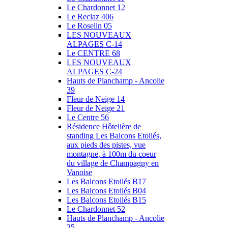
Le Chardonnet 12
Le Reclaz 406
Le Roselin 05
LES NOUVEAUX
ALPAGES C-14
Le CENTRE 68
LES NOUVEAUX
ALPAGES C-24
Hauts de Planchamp - Ancolie
39
Fleur de Neige 14
Fleur de Neige 21
Le Centre 56
Résidence Hôtelière de
standing Les Balcons Etoilés,
aux pieds des pistes, vue
montagne, à 100m du coeur
du village de Champagny en
Vanoise
Les Balcons Etoilés B17
Les Balcons Etoilés B04
Les Balcons Etoilés B15
Le Chardonnet 52
Hauts de Planchamp - Ancolie
25