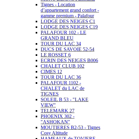
Tignes - Location
d’appartement grand confort -
gamme premium - Palafour
LODGE DES NEIGES C1
LODGE DES NEIGES C19
PALAFOUR 102 - LE
GRAND BLEU
TOUR DU LAC 34
DUCS DE SAVOIE 52-54
LE ROSSET 6
ECRIN DES NEIGES B006
CHALET CLUB 102
CIMES 12
TOUR DU LAC 36
PALAFOUR 1102 -
CHALET du LAC de
TIGNES
SOLEIL B 53 - "LAKE
VIEW"
TELEMARK 27
PHOENIX 302 -
"ASHOKAN"
MOUTIERES B2-53 - Tignes
Cosy Altitude
HAMEAUX de TOVIERE