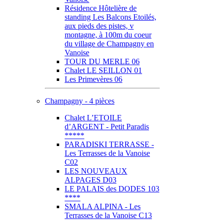
Résidence Hôtelière de
standing Les Balcons Etoilés,
aux pieds des pistes, v
montagne, à 100m du coeur
du village de Champagny en
Vanoise
TOUR DU MERLE 06
Chalet LE SEILLON 01
Les Primevères 06
Champagny - 4 pièces
Chalet L’ETOILE
d’ARGENT - Petit Paradis
*****
PARADISKI TERRASSE -
Les Terrasses de la Vanoise
C02
LES NOUVEAUX
ALPAGES D03
LE PALAIS des DODES 103
****
SMALA ALPINA - Les
Terrasses de la Vanoise C13