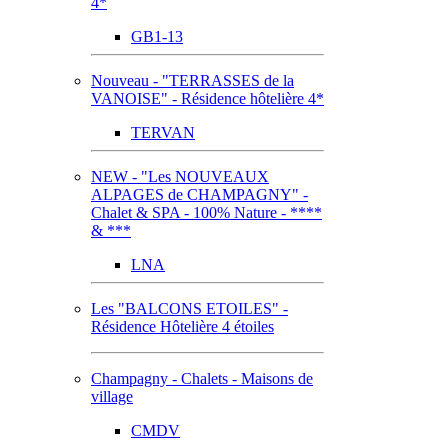
4*
GB1-13
Nouveau - "TERRASSES de la
VANOISE" - Résidence hôtelière 4*
TERVAN
NEW - "Les NOUVEAUX
ALPAGES de CHAMPAGNY" -
Chalet & SPA - 100% Nature - ****
& ***
LNA
Les "BALCONS ETOILES" -
Résidence Hôtelière 4 étoiles
Champagny - Chalets - Maisons de
village
CMDV