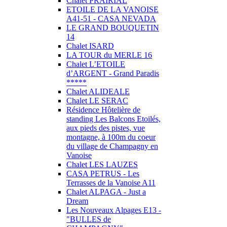
Chalet PRAIRIAL
ETOILE DE LA VANOISE
A41-51 - CASA NEVADA
LE GRAND BOUQUETIN
14
Chalet ISARD
LA TOUR du MERLE 16
Chalet L’ETOILE
d’ARGENT - Grand Paradis
*****
Chalet ALIDEALE
Chalet LE SERAC
Résidence Hôtelière de
standing Les Balcons Etoilés,
aux pieds des pistes, vue
montagne, à 100m du coeur
du village de Champagny en
Vanoise
Chalet LES LAUZES
CASA PETRUS - Les
Terrasses de la Vanoise A11
Chalet ALPAGA - Just a
Dream
Les Nouveaux Alpages E13 -
"BULLES de