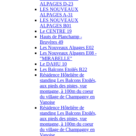
ALPAGES D-23
LES NOUVEAUX
ALPAGES A-31
LES NOUVEAUX
ALPAGES B01
Le CENTRE 19
Hauts de Planchamp -
Bruyères 49
Les Nouveaux Alpages E02
Les Nouveaux Alpages E08 -
"MIRABELLE"
Le DAHU 10
Les Balcons Etoilés B22
Résidence Hôtelière de
standing Les Balcons Etoilés,
aux pieds des pistes, vue
montagne, à 100m du coeur
du village de Champagny en
Vanoise
Résidence Hôtelière de
standing Les Balcons Etoilés,
aux pieds des pistes, vue
montagne, à 100m du coeur
du village de Champagny en
Vanoise