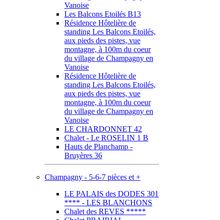
Vanoise
Les Balcons Etoilés B13
Résidence Hôtelière de
standing Les Balcons Etoilés,
aux pieds des pistes, vue
montagne, à 100m du coeur
du village de Champagny en
Vanoise
Résidence Hôtelière de
standing Les Balcons Etoilés,
aux pieds des pistes, vue
montagne, à 100m du coeur
du village de Champagny en
Vanoise
LE CHARDONNET 42
Chalet - Le ROSELIN 1 B
Hauts de Planchamp -
Bruyères 36
Champagny - 5-6-7 pièces et +
LE PALAIS des DODES 301
**** - LES BLANCHONS
Chalet des REVES *****