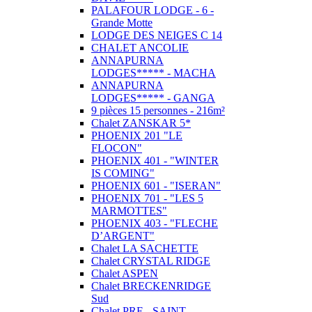
PALAFOUR LODGE - 6 -
Grande Motte
LODGE DES NEIGES C 14
CHALET ANCOLIE
ANNAPURNA
LODGES***** - MACHA
ANNAPURNA
LODGES***** - GANGA
9 pièces 15 personnes - 216m²
Chalet ZANSKAR 5*
PHOENIX 201 "LE
FLOCON"
PHOENIX 401 - "WINTER
IS COMING"
PHOENIX 601 - "ISERAN"
PHOENIX 701 - "LES 5
MARMOTTES"
PHOENIX 403 - "FLECHE
D’ARGENT"
Chalet LA SACHETTE
Chalet CRYSTAL RIDGE
Chalet ASPEN
Chalet BRECKENRIDGE
Sud
Chalet PRE - SAINT -