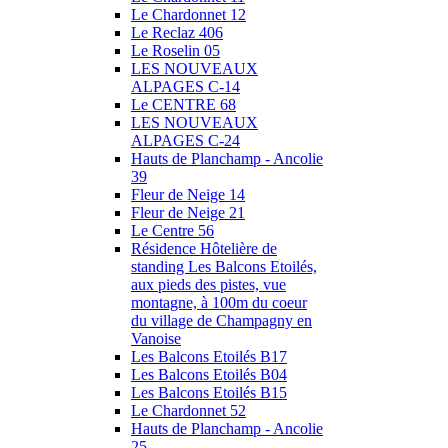
Le Chardonnet 12
Le Reclaz 406
Le Roselin 05
LES NOUVEAUX
ALPAGES C-14
Le CENTRE 68
LES NOUVEAUX
ALPAGES C-24
Hauts de Planchamp - Ancolie
39
Fleur de Neige 14
Fleur de Neige 21
Le Centre 56
Résidence Hôtelière de
standing Les Balcons Etoilés,
aux pieds des pistes, vue
montagne, à 100m du coeur
du village de Champagny en
Vanoise
Les Balcons Etoilés B17
Les Balcons Etoilés B04
Les Balcons Etoilés B15
Le Chardonnet 52
Hauts de Planchamp - Ancolie
25