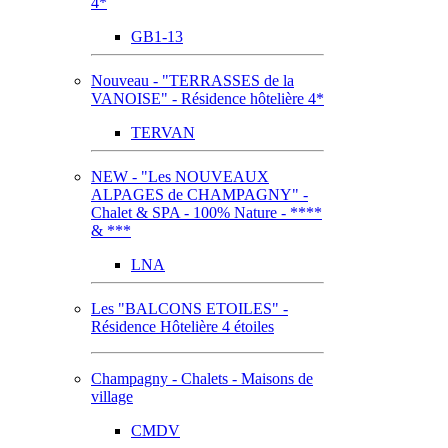
4*
GB1-13
Nouveau - "TERRASSES de la
VANOISE" - Résidence hôtelière 4*
TERVAN
NEW - "Les NOUVEAUX
ALPAGES de CHAMPAGNY" -
Chalet & SPA - 100% Nature - ****
& ***
LNA
Les "BALCONS ETOILES" -
Résidence Hôtelière 4 étoiles
Champagny - Chalets - Maisons de
village
CMDV