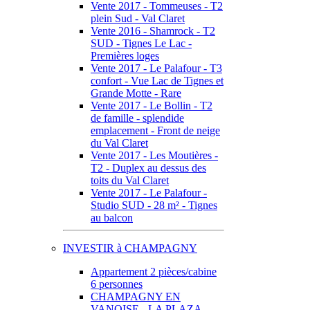
Vente 2017 - Tommeuses - T2
plein Sud - Val Claret
Vente 2016 - Shamrock - T2
SUD - Tignes Le Lac -
Premières loges
Vente 2017 - Le Palafour - T3
confort - Vue Lac de Tignes et
Grande Motte - Rare
Vente 2017 - Le Bollin - T2
de famille - splendide
emplacement - Front de neige
du Val Claret
Vente 2017 - Les Moutières -
T2 - Duplex au dessus des
toits du Val Claret
Vente 2017 - Le Palafour -
Studio SUD - 28 m² - Tignes
au balcon
INVESTIR à CHAMPAGNY
Appartement 2 pièces/cabine
6 personnes
CHAMPAGNY EN
VANOISE - LA PLAZA