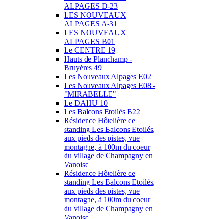
ALPAGES D-23
LES NOUVEAUX
ALPAGES A-31
LES NOUVEAUX
ALPAGES B01
Le CENTRE 19
Hauts de Planchamp -
Bruyères 49
Les Nouveaux Alpages E02
Les Nouveaux Alpages E08 -
"MIRABELLE"
Le DAHU 10
Les Balcons Etoilés B22
Résidence Hôtelière de
standing Les Balcons Etoilés,
aux pieds des pistes, vue
montagne, à 100m du coeur
du village de Champagny en
Vanoise
Résidence Hôtelière de
standing Les Balcons Etoilés,
aux pieds des pistes, vue
montagne, à 100m du coeur
du village de Champagny en
Vanoise