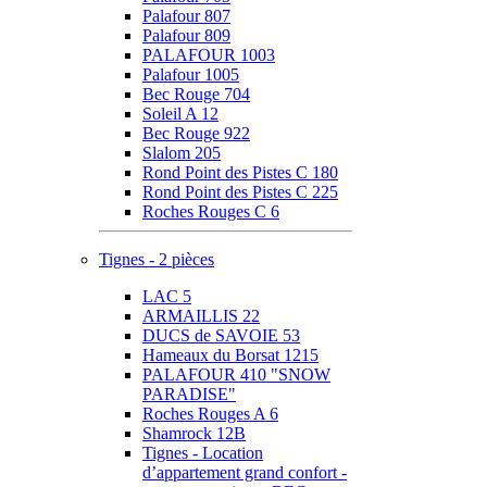
Palafour 807
Palafour 809
PALAFOUR 1003
Palafour 1005
Bec Rouge 704
Soleil A 12
Bec Rouge 922
Slalom 205
Rond Point des Pistes C 180
Rond Point des Pistes C 225
Roches Rouges C 6
Tignes - 2 pièces
LAC 5
ARMAILLIS 22
DUCS de SAVOIE 53
Hameaux du Borsat 1215
PALAFOUR 410 "SNOW
PARADISE"
Roches Rouges A 6
Shamrock 12B
Tignes - Location
d’appartement grand confort -