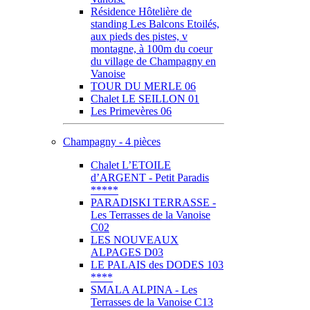
Résidence Hôtelière de
standing Les Balcons Etoilés,
aux pieds des pistes, v
montagne, à 100m du coeur
du village de Champagny en
Vanoise
TOUR DU MERLE 06
Chalet LE SEILLON 01
Les Primevères 06
Champagny - 4 pièces
Chalet L’ETOILE
d’ARGENT - Petit Paradis
*****
PARADISKI TERRASSE -
Les Terrasses de la Vanoise
C02
LES NOUVEAUX
ALPAGES D03
LE PALAIS des DODES 103
****
SMALA ALPINA - Les
Terrasses de la Vanoise C13