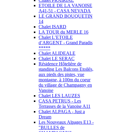
Chalet PRAIRIAL
ETOILE DE LA VANOISE
A41-51 - CASA NEVADA
LE GRAND BOUQUETIN
14
Chalet ISARD
LA TOUR du MERLE 16
Chalet L’ETOILE
d’ARGENT - Grand Paradis
*****
Chalet ALIDEALE
Chalet LE SERAC
Résidence Hôtelière de
standing Les Balcons Etoilés,
aux pieds des pistes, vue
montagne, à 100m du coeur
du village de Champagny en
Vanoise
Chalet LES LAUZES
CASA PETRUS - Les
Terrasses de la Vanoise A11
Chalet ALPAGA - Just a
Dream
Les Nouveaux Alpages E13 -
"BULLES de