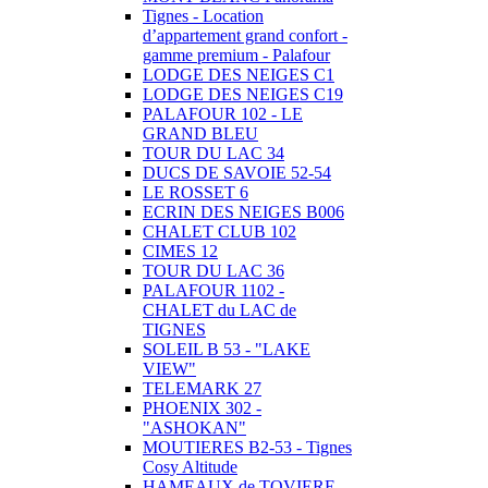
Tignes - Location
d’appartement grand confort -
gamme premium - Palafour
LODGE DES NEIGES C1
LODGE DES NEIGES C19
PALAFOUR 102 - LE
GRAND BLEU
TOUR DU LAC 34
DUCS DE SAVOIE 52-54
LE ROSSET 6
ECRIN DES NEIGES B006
CHALET CLUB 102
CIMES 12
TOUR DU LAC 36
PALAFOUR 1102 -
CHALET du LAC de
TIGNES
SOLEIL B 53 - "LAKE
VIEW"
TELEMARK 27
PHOENIX 302 -
"ASHOKAN"
MOUTIERES B2-53 - Tignes
Cosy Altitude
HAMEAUX de TOVIERE