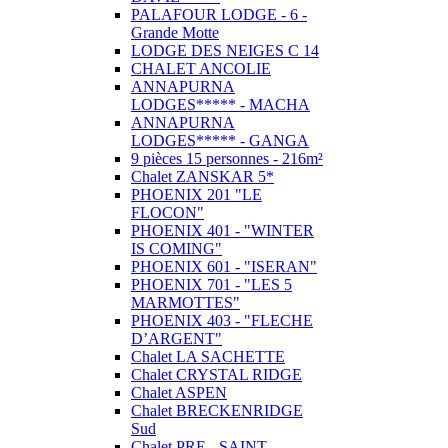
PALAFOUR LODGE - 6 -
Grande Motte
LODGE DES NEIGES C 14
CHALET ANCOLIE
ANNAPURNA
LODGES***** - MACHA
ANNAPURNA
LODGES***** - GANGA
9 pièces 15 personnes - 216m²
Chalet ZANSKAR 5*
PHOENIX 201 "LE
FLOCON"
PHOENIX 401 - "WINTER
IS COMING"
PHOENIX 601 - "ISERAN"
PHOENIX 701 - "LES 5
MARMOTTES"
PHOENIX 403 - "FLECHE
D’ARGENT"
Chalet LA SACHETTE
Chalet CRYSTAL RIDGE
Chalet ASPEN
Chalet BRECKENRIDGE
Sud
Chalet PRE - SAINT -