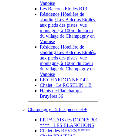
Vanoise
Les Balcons Etoilés B13
Résidence Hôtelière de
standing Les Balcons Etoilés,
aux pieds des pistes, vue
montagne, à 100m du coeur
du village de Champagny en
Vanoise
Résidence Hôtelière de
standing Les Balcons Etoilés,
aux pieds des pistes, vue
montagne, à 100m du coeur
du village de Champagny en
Vanoise
LE CHARDONNET 42
Chalet - Le ROSELIN 1 B
Hauts de Planchamp -
Bruyères 36
Champagny - 5-6-7 pièces et +
LE PALAIS des DODES 301
**** - LES BLANCHONS
Chalet des REVES *****