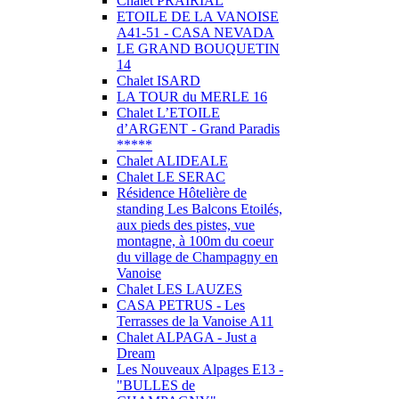
Chalet PRAIRIAL
ETOILE DE LA VANOISE
A41-51 - CASA NEVADA
LE GRAND BOUQUETIN
14
Chalet ISARD
LA TOUR du MERLE 16
Chalet L’ETOILE
d’ARGENT - Grand Paradis
*****
Chalet ALIDEALE
Chalet LE SERAC
Résidence Hôtelière de
standing Les Balcons Etoilés,
aux pieds des pistes, vue
montagne, à 100m du coeur
du village de Champagny en
Vanoise
Chalet LES LAUZES
CASA PETRUS - Les
Terrasses de la Vanoise A11
Chalet ALPAGA - Just a
Dream
Les Nouveaux Alpages E13 -
"BULLES de