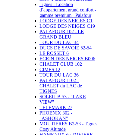
Tignes - Location
d’appartement grand confort -
gamme premium - Palafour
LODGE DES NEIGES C1
LODGE DES NEIGES C19
PALAFOUR 102 - LE
GRAND BLEU
TOUR DU LAC 34
DUCS DE SAVOIE 52-54
LE ROSSET 6
ECRIN DES NEIGES B006
CHALET CLUB 102
CIMES 12
TOUR DU LAC 36
PALAFOUR 1102 -
CHALET du LAC de
TIGNES
SOLEIL B 53 - "LAKE
VIEW"
TELEMARK 27
PHOENIX 302 -
"ASHOKAN"
MOUTIERES B2-53 - Tignes
Cosy Altitude
HAMEAUX de TOVIERE