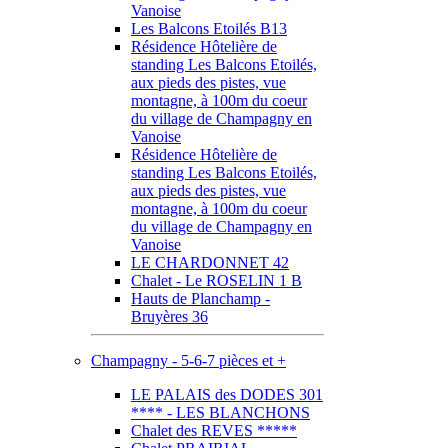
Vanoise
Les Balcons Etoilés B13
Résidence Hôtelière de
standing Les Balcons Etoilés,
aux pieds des pistes, vue
montagne, à 100m du coeur
du village de Champagny en
Vanoise
Résidence Hôtelière de
standing Les Balcons Etoilés,
aux pieds des pistes, vue
montagne, à 100m du coeur
du village de Champagny en
Vanoise
LE CHARDONNET 42
Chalet - Le ROSELIN 1 B
Hauts de Planchamp -
Bruyères 36
Champagny - 5-6-7 pièces et +
LE PALAIS des DODES 301
**** - LES BLANCHONS
Chalet des REVES *****