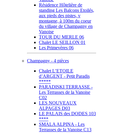
Résidence Hôtelière de
standing Les Balcons Etoilés,
aux pieds des pistes, v
montagne, à 100m du coeur
du village de Champagny en
Vanoise
TOUR DU MERLE 06
Chalet LE SEILLON 01
Les Primevères 06
Champagny - 4 pièces
Chalet L’ETOILE
d’ARGENT - Petit Paradis
*****
PARADISKI TERRASSE -
Les Terrasses de la Vanoise
C02
LES NOUVEAUX
ALPAGES D03
LE PALAIS des DODES 103
****
SMALA ALPINA - Les
Terrasses de la Vanoise C13