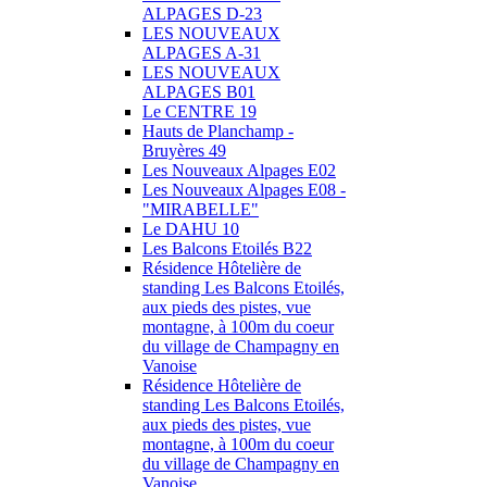
ALPAGES D-23
LES NOUVEAUX
ALPAGES A-31
LES NOUVEAUX
ALPAGES B01
Le CENTRE 19
Hauts de Planchamp -
Bruyères 49
Les Nouveaux Alpages E02
Les Nouveaux Alpages E08 -
"MIRABELLE"
Le DAHU 10
Les Balcons Etoilés B22
Résidence Hôtelière de
standing Les Balcons Etoilés,
aux pieds des pistes, vue
montagne, à 100m du coeur
du village de Champagny en
Vanoise
Résidence Hôtelière de
standing Les Balcons Etoilés,
aux pieds des pistes, vue
montagne, à 100m du coeur
du village de Champagny en
Vanoise