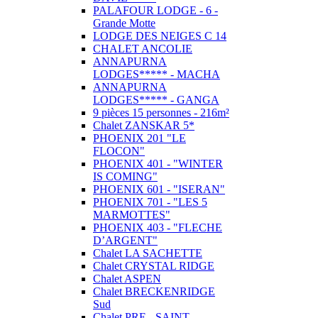
PALAFOUR LODGE - 6 -
Grande Motte
LODGE DES NEIGES C 14
CHALET ANCOLIE
ANNAPURNA
LODGES***** - MACHA
ANNAPURNA
LODGES***** - GANGA
9 pièces 15 personnes - 216m²
Chalet ZANSKAR 5*
PHOENIX 201 "LE
FLOCON"
PHOENIX 401 - "WINTER
IS COMING"
PHOENIX 601 - "ISERAN"
PHOENIX 701 - "LES 5
MARMOTTES"
PHOENIX 403 - "FLECHE
D’ARGENT"
Chalet LA SACHETTE
Chalet CRYSTAL RIDGE
Chalet ASPEN
Chalet BRECKENRIDGE
Sud
Chalet PRE - SAINT -