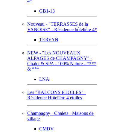
4*
GB1-13
Nouveau - "TERRASSES de la
VANOISE" - Résidence hôtelière 4*
TERVAN
NEW - "Les NOUVEAUX
ALPAGES de CHAMPAGNY" -
Chalet & SPA - 100% Nature - ****
& ***
LNA
Les "BALCONS ETOILES" -
Résidence Hôtelière 4 étoiles
Champagny - Chalets - Maisons de
village
CMDV