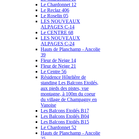
Le Chardonnet 12
Le Reclaz 406
Le Roselin 05
LES NOUVEAUX
ALPAGES C-14
Le CENTRE 68
LES NOUVEAUX
ALPAGES C-24
Hauts de Planchamp - Ancolie
39
Fleur de Neige 14
Fleur de Neige 21
Le Centre 56
Résidence Hôtelière de
standing Les Balcons Etoilés,
aux pieds des pistes, vue
montagne, à 100m du coeur
du village de Champagny en
Vanoise
Les Balcons Etoilés B17
Les Balcons Etoilés B04
Les Balcons Etoilés B15
Le Chardonnet 52
Hauts de Planchamp - Ancolie
25