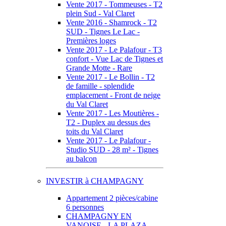
Vente 2017 - Tommeuses - T2
plein Sud - Val Claret
Vente 2016 - Shamrock - T2
SUD - Tignes Le Lac -
Premières loges
Vente 2017 - Le Palafour - T3
confort - Vue Lac de Tignes et
Grande Motte - Rare
Vente 2017 - Le Bollin - T2
de famille - splendide
emplacement - Front de neige
du Val Claret
Vente 2017 - Les Moutières -
T2 - Duplex au dessus des
toits du Val Claret
Vente 2017 - Le Palafour -
Studio SUD - 28 m² - Tignes
au balcon
INVESTIR à CHAMPAGNY
Appartement 2 pièces/cabine
6 personnes
CHAMPAGNY EN
VANOISE - LA PLAZA