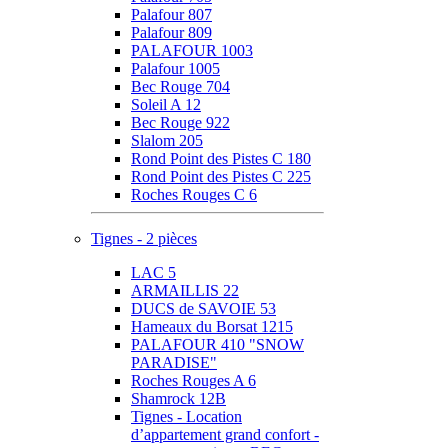
Palafour 807
Palafour 809
PALAFOUR 1003
Palafour 1005
Bec Rouge 704
Soleil A 12
Bec Rouge 922
Slalom 205
Rond Point des Pistes C 180
Rond Point des Pistes C 225
Roches Rouges C 6
Tignes - 2 pièces
LAC 5
ARMAILLIS 22
DUCS de SAVOIE 53
Hameaux du Borsat 1215
PALAFOUR 410 "SNOW
PARADISE"
Roches Rouges A 6
Shamrock 12B
Tignes - Location
d’appartement grand confort -