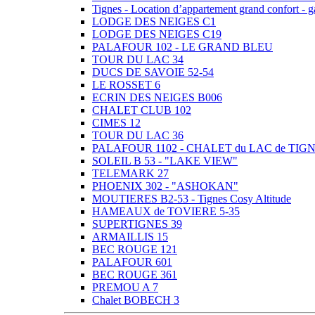
Tignes - Location d’appartement grand confort -
LODGE DES NEIGES C1
LODGE DES NEIGES C19
PALAFOUR 102 - LE GRAND BLEU
TOUR DU LAC 34
DUCS DE SAVOIE 52-54
LE ROSSET 6
ECRIN DES NEIGES B006
CHALET CLUB 102
CIMES 12
TOUR DU LAC 36
PALAFOUR 1102 - CHALET du LAC de TIG
SOLEIL B 53 - "LAKE VIEW"
TELEMARK 27
PHOENIX 302 - "ASHOKAN"
MOUTIERES B2-53 - Tignes Cosy Altitude
HAMEAUX de TOVIERE 5-35
SUPERTIGNES 39
ARMAILLIS 15
BEC ROUGE 121
PALAFOUR 601
BEC ROUGE 361
PREMOU A 7
Chalet BOBECH 3