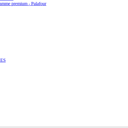
 gamme premium - Palafour
NES