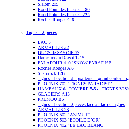
Slalom 205
Rond Point des Pistes C 180
Rond Point des Pistes C 225
Roches Rouges C 6
Tignes - 2 pièces
LAC 5
ARMAILLIS 22
DUCS de SAVOIE 53
Hameaux du Borsat 1215
PALAFOUR 410 "SNOW PARADISE"
Roches Rouges A 6
Shamrock 12B
Tignes - Location d’appartement grand confor
PHOENIX 702 "TIGNES PARADISE"
HAMEAUX de TOVIERE 5-5 - "TIGNES VIS
GLACIERS A13
PREMOU B5
Tignes - Location 2 pièces face au lac de Tignes
ARMAILLIS 23
PHOENIX 502 "AZIMUT"
PHOENIX 503 "ETOILE D’OR"
PHOENIX 402 "LE LAC BLANC"