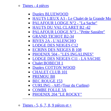
Tignes - 4 pièces
Duplex BLUEWOOD
HAUTS LIEUX A3 - Le Chalet de la Grande Mo
PALAFOUR LODGE N°2 - "La Sache"
HAUTS DU VAL CLARET B2 -42
PALAFOUR LODGE N°3 - "Petite Sassière"
GRAND TICHOT B2-34
RIVES 2A - L’ALENCHO
LODGE DES NEIGES C12
ECRINS DES NEIGES B 108
PHOENIX 504 - "LES INGALINES"
LODGE DES NEIGES C11 - LA SACHE
Chalet BOBECH 1
Duplex COTTON WOOD
CHALET CLUB 101
PREMOU B8
BEC ROUGE 153
CURLING - A85 (Tour du Curling)
COMBE FOLLE 3A
PHOENIX 204 "LE ROCKY"
Tignes - 5, 6, 7, 8, 9 pièces et +