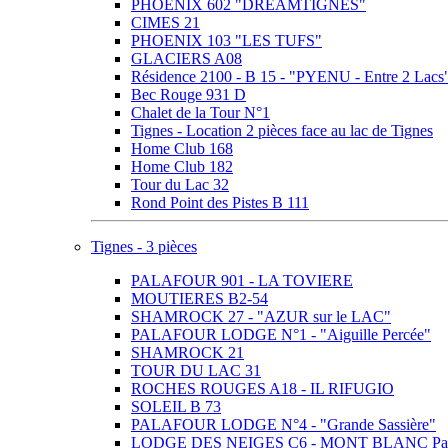
PHOENIX 602 "DREAMTIGNES"
CIMES 21
PHOENIX 103 "LES TUFS"
GLACIERS A08
Résidence 2100 - B 15 - "PYENU - Entre 2 Lacs
Bec Rouge 931 D
Chalet de la Tour N°1
Tignes - Location 2 pièces face au lac de Tignes
Home Club 168
Home Club 182
Tour du Lac 32
Rond Point des Pistes B 111
Tignes - 3 pièces
PALAFOUR 901 - LA TOVIERE
MOUTIERES B2-54
SHAMROCK 27 - "AZUR sur le LAC"
PALAFOUR LODGE N°1 - "Aiguille Percée"
SHAMROCK 21
TOUR DU LAC 31
ROCHES ROUGES A18 - IL RIFUGIO
SOLEIL B 73
PALAFOUR LODGE N°4 - "Grande Sassière"
LODGE DES NEIGES C6 - MONT BLANC Pa