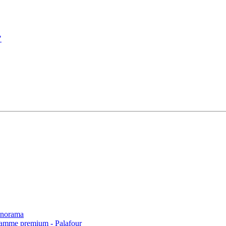
"
norama
 gamme premium - Palafour