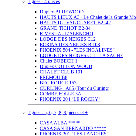
Tignes - 4 pièces
Duplex BLUEWOOD
HAUTS LIEUX A3 - Le Chalet de la Grande Mo
HAUTS DU VAL CLARET B2 -42
GRAND TICHOT B2-34
RIVES 2A - L’ALENCHO
LODGE DES NEIGES C12
ECRINS DES NEIGES B 108
PHOENIX 504 - "LES INGALINES"
LODGE DES NEIGES C11 - LA SACHE
Chalet BOBECH 1
Duplex COTTON WOOD
CHALET CLUB 101
PREMOU B8
BEC ROUGE 153
CURLING - A85 (Tour du Curling)
COMBE FOLLE 3A
PHOENIX 204 "LE ROCKY"
Tignes - 5, 6, 7, 8, 9 pièces et +
CASA ALBA *****
CASA SAN BERNARDO *****
PHOENIX 301 "LES LANCHES"