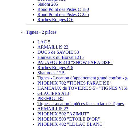
Slalom 205
Rond Point des Pistes C 180
Rond Point des Pistes C 225
Roches Rouges C 6
Tignes - 2 pièces
LAC 5
ARMAILLIS 22
DUCS de SAVOIE 53
Hameaux du Borsat 1215
PALAFOUR 410 "SNOW PARADISE"
Roches Rouges A 6
Shamrock 12B
Tignes - Location d’appartement grand confor
PHOENIX 702 "TIGNES PARADISE"
HAMEAUX de TOVIERE 5-5 - "TIGNES VIS
GLACIERS A13
PREMOU B5
Tignes - Location 2 pièces face au lac de Tignes
ARMAILLIS 23
PHOENIX 502 "AZIMUT"
PHOENIX 503 "ETOILE D’OR"
PHOENIX 402 "LE LAC BLANC"