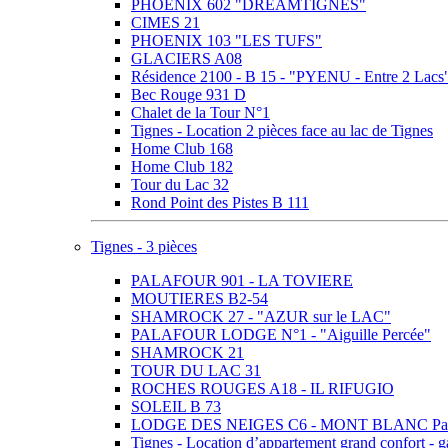
PHOENIX 602 "DREAMTIGNES"
CIMES 21
PHOENIX 103 "LES TUFS"
GLACIERS A08
Résidence 2100 - B 15 - "PYENU - Entre 2 Lacs
Bec Rouge 931 D
Chalet de la Tour N°1
Tignes - Location 2 pièces face au lac de Tignes
Home Club 168
Home Club 182
Tour du Lac 32
Rond Point des Pistes B 111
Tignes - 3 pièces
PALAFOUR 901 - LA TOVIERE
MOUTIERES B2-54
SHAMROCK 27 - "AZUR sur le LAC"
PALAFOUR LODGE N°1 - "Aiguille Percée"
SHAMROCK 21
TOUR DU LAC 31
ROCHES ROUGES A18 - IL RIFUGIO
SOLEIL B 73
LODGE DES NEIGES C6 - MONT BLANC Pa
Tignes - Location d’appartement grand confort -