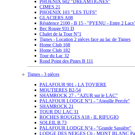
PHOENIX 602 "DREAMTIGNES"
CIMES 21
PHOENIX 103 "LES TUFS"
GLACIERS A08
Résidence 2100 - B 15 - "PYENU - Entre 2 Lacs
Bec Rouge 931 D
Chalet de la Tour N°1
Tignes - Location 2 pièces face au lac de Tignes
Home Club 168
Home Club 182
Tour du Lac 32
Rond Point des Pistes B 111
Tignes - 3 pièces
PALAFOUR 901 - LA TOVIERE
MOUTIERES B2-54
SHAMROCK 27 - "AZUR sur le LAC"
PALAFOUR LODGE N°1 - "Aiguille Percée"
SHAMROCK 21
TOUR DU LAC 31
ROCHES ROUGES A18 - IL RIFUGIO
SOLEIL B 73
PALAFOUR LODGE N°4 - "Grande Sassière"
LODGE DES NEIGES C6 - MONT BLANC Pa