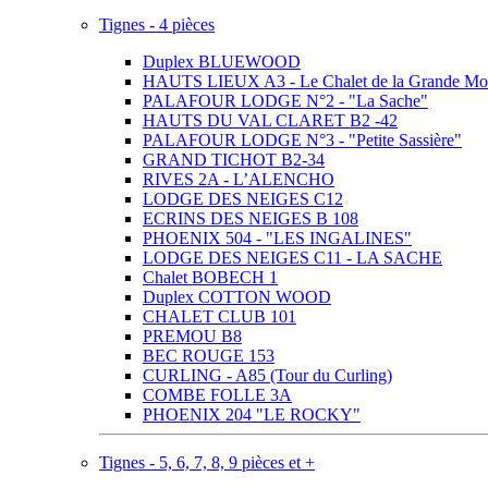
Tignes - 4 pièces
Duplex BLUEWOOD
HAUTS LIEUX A3 - Le Chalet de la Grande Mo
PALAFOUR LODGE N°2 - "La Sache"
HAUTS DU VAL CLARET B2 -42
PALAFOUR LODGE N°3 - "Petite Sassière"
GRAND TICHOT B2-34
RIVES 2A - L’ALENCHO
LODGE DES NEIGES C12
ECRINS DES NEIGES B 108
PHOENIX 504 - "LES INGALINES"
LODGE DES NEIGES C11 - LA SACHE
Chalet BOBECH 1
Duplex COTTON WOOD
CHALET CLUB 101
PREMOU B8
BEC ROUGE 153
CURLING - A85 (Tour du Curling)
COMBE FOLLE 3A
PHOENIX 204 "LE ROCKY"
Tignes - 5, 6, 7, 8, 9 pièces et +