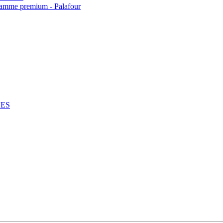
 gamme premium - Palafour
NES