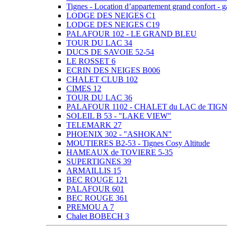
Tignes - Location d’appartement grand confort -
LODGE DES NEIGES C1
LODGE DES NEIGES C19
PALAFOUR 102 - LE GRAND BLEU
TOUR DU LAC 34
DUCS DE SAVOIE 52-54
LE ROSSET 6
ECRIN DES NEIGES B006
CHALET CLUB 102
CIMES 12
TOUR DU LAC 36
PALAFOUR 1102 - CHALET du LAC de TIG
SOLEIL B 53 - "LAKE VIEW"
TELEMARK 27
PHOENIX 302 - "ASHOKAN"
MOUTIERES B2-53 - Tignes Cosy Altitude
HAMEAUX de TOVIERE 5-35
SUPERTIGNES 39
ARMAILLIS 15
BEC ROUGE 121
PALAFOUR 601
BEC ROUGE 361
PREMOU A 7
Chalet BOBECH 3