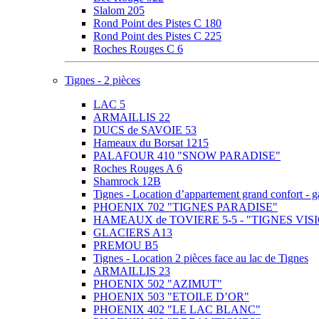
Slalom 205
Rond Point des Pistes C 180
Rond Point des Pistes C 225
Roches Rouges C 6
Tignes - 2 pièces
LAC 5
ARMAILLIS 22
DUCS de SAVOIE 53
Hameaux du Borsat 1215
PALAFOUR 410 "SNOW PARADISE"
Roches Rouges A 6
Shamrock 12B
Tignes - Location d’appartement grand confor
PHOENIX 702 "TIGNES PARADISE"
HAMEAUX de TOVIERE 5-5 - "TIGNES VIS
GLACIERS A13
PREMOU B5
Tignes - Location 2 pièces face au lac de Tignes
ARMAILLIS 23
PHOENIX 502 "AZIMUT"
PHOENIX 503 "ETOILE D’OR"
PHOENIX 402 "LE LAC BLANC"