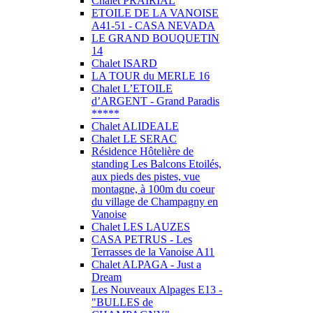
Chalet PRAIRIAL
ETOILE DE LA VANOISE
A41-51 - CASA NEVADA
LE GRAND BOUQUETIN
14
Chalet ISARD
LA TOUR du MERLE 16
Chalet L’ETOILE
d’ARGENT - Grand Paradis
*****
Chalet ALIDEALE
Chalet LE SERAC
Résidence Hôtelière de
standing Les Balcons Etoilés,
aux pieds des pistes, vue
montagne, à 100m du coeur
du village de Champagny en
Vanoise
Chalet LES LAUZES
CASA PETRUS - Les
Terrasses de la Vanoise A11
Chalet ALPAGA - Just a
Dream
Les Nouveaux Alpages E13 -
"BULLES de