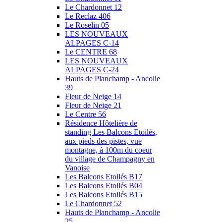
Le Chardonnet 12
Le Reclaz 406
Le Roselin 05
LES NOUVEAUX
ALPAGES C-14
Le CENTRE 68
LES NOUVEAUX
ALPAGES C-24
Hauts de Planchamp - Ancolie
39
Fleur de Neige 14
Fleur de Neige 21
Le Centre 56
Résidence Hôtelière de
standing Les Balcons Etoilés,
aux pieds des pistes, vue
montagne, à 100m du coeur
du village de Champagny en
Vanoise
Les Balcons Etoilés B17
Les Balcons Etoilés B04
Les Balcons Etoilés B15
Le Chardonnet 52
Hauts de Planchamp - Ancolie
25