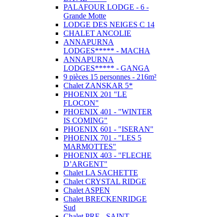
PALAFOUR LODGE - 6 -
Grande Motte
LODGE DES NEIGES C 14
CHALET ANCOLIE
ANNAPURNA
LODGES***** - MACHA
ANNAPURNA
LODGES***** - GANGA
9 pièces 15 personnes - 216m²
Chalet ZANSKAR 5*
PHOENIX 201 "LE
FLOCON"
PHOENIX 401 - "WINTER
IS COMING"
PHOENIX 601 - "ISERAN"
PHOENIX 701 - "LES 5
MARMOTTES"
PHOENIX 403 - "FLECHE
D’ARGENT"
Chalet LA SACHETTE
Chalet CRYSTAL RIDGE
Chalet ASPEN
Chalet BRECKENRIDGE
Sud
Chalet PRE - SAINT -