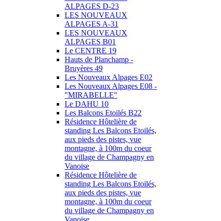
ALPAGES D-23
LES NOUVEAUX
ALPAGES A-31
LES NOUVEAUX
ALPAGES B01
Le CENTRE 19
Hauts de Planchamp -
Bruyères 49
Les Nouveaux Alpages E02
Les Nouveaux Alpages E08 -
"MIRABELLE"
Le DAHU 10
Les Balcons Etoilés B22
Résidence Hôtelière de
standing Les Balcons Etoilés,
aux pieds des pistes, vue
montagne, à 100m du coeur
du village de Champagny en
Vanoise
Résidence Hôtelière de
standing Les Balcons Etoilés,
aux pieds des pistes, vue
montagne, à 100m du coeur
du village de Champagny en
Vanoise