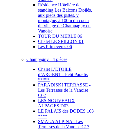
Résidence Hôtelière de
standing Les Balcons Etoilés,
aux pieds des pistes, v
montagne, à 100m du coeur
du village de Champagny en
Vanoise
TOUR DU MERLE 06
Chalet LE SEILLON 01
Les Primevères 06
Champagny - 4 pièces
Chalet L’ETOILE
d’ARGENT - Petit Paradis
*****
PARADISKI TERRASSE -
Les Terrasses de la Vanoise
C02
LES NOUVEAUX
ALPAGES D03
LE PALAIS des DODES 103
****
SMALA ALPINA - Les
Terrasses de la Vanoise C13