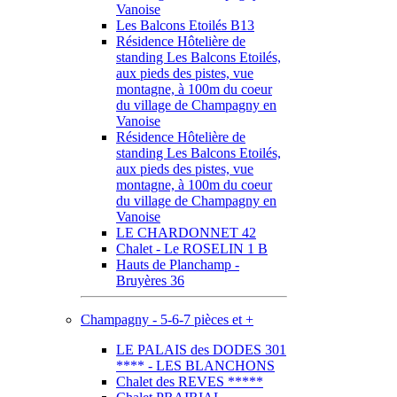
Vanoise
Les Balcons Etoilés B13
Résidence Hôtelière de
standing Les Balcons Etoilés,
aux pieds des pistes, vue
montagne, à 100m du coeur
du village de Champagny en
Vanoise
Résidence Hôtelière de
standing Les Balcons Etoilés,
aux pieds des pistes, vue
montagne, à 100m du coeur
du village de Champagny en
Vanoise
LE CHARDONNET 42
Chalet - Le ROSELIN 1 B
Hauts de Planchamp -
Bruyères 36
Champagny - 5-6-7 pièces et +
LE PALAIS des DODES 301
**** - LES BLANCHONS
Chalet des REVES *****