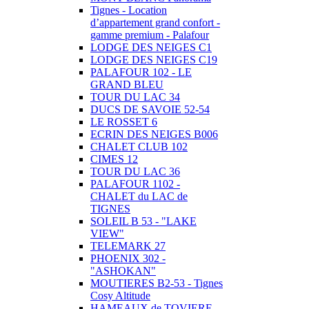
Tignes - Location
d’appartement grand confort -
gamme premium - Palafour
LODGE DES NEIGES C1
LODGE DES NEIGES C19
PALAFOUR 102 - LE
GRAND BLEU
TOUR DU LAC 34
DUCS DE SAVOIE 52-54
LE ROSSET 6
ECRIN DES NEIGES B006
CHALET CLUB 102
CIMES 12
TOUR DU LAC 36
PALAFOUR 1102 -
CHALET du LAC de
TIGNES
SOLEIL B 53 - "LAKE
VIEW"
TELEMARK 27
PHOENIX 302 -
"ASHOKAN"
MOUTIERES B2-53 - Tignes
Cosy Altitude
HAMEAUX de TOVIERE