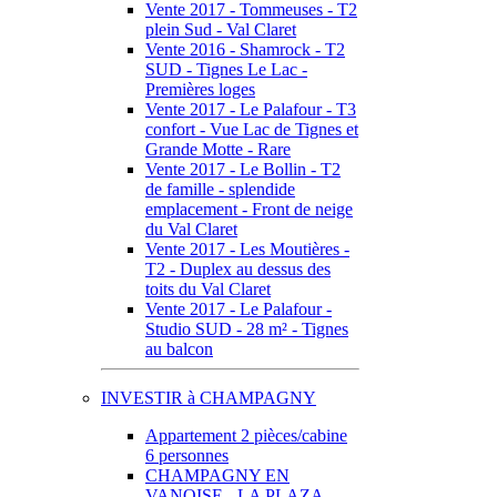
Vente 2017 - Tommeuses - T2
plein Sud - Val Claret
Vente 2016 - Shamrock - T2
SUD - Tignes Le Lac -
Premières loges
Vente 2017 - Le Palafour - T3
confort - Vue Lac de Tignes et
Grande Motte - Rare
Vente 2017 - Le Bollin - T2
de famille - splendide
emplacement - Front de neige
du Val Claret
Vente 2017 - Les Moutières -
T2 - Duplex au dessus des
toits du Val Claret
Vente 2017 - Le Palafour -
Studio SUD - 28 m² - Tignes
au balcon
INVESTIR à CHAMPAGNY
Appartement 2 pièces/cabine
6 personnes
CHAMPAGNY EN
VANOISE - LA PLAZA