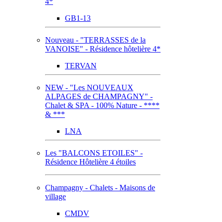
4*
GB1-13
Nouveau - "TERRASSES de la
VANOISE" - Résidence hôtelière 4*
TERVAN
NEW - "Les NOUVEAUX
ALPAGES de CHAMPAGNY" -
Chalet & SPA - 100% Nature - ****
& ***
LNA
Les "BALCONS ETOILES" -
Résidence Hôtelière 4 étoiles
Champagny - Chalets - Maisons de
village
CMDV