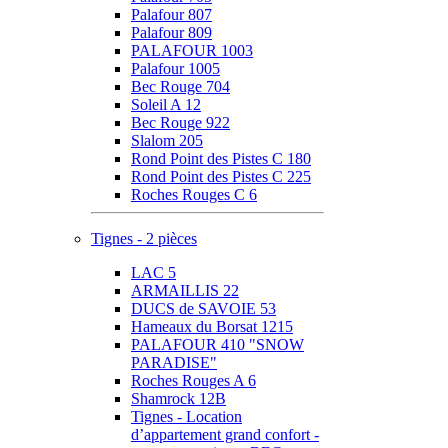
Palafour 807
Palafour 809
PALAFOUR 1003
Palafour 1005
Bec Rouge 704
Soleil A 12
Bec Rouge 922
Slalom 205
Rond Point des Pistes C 180
Rond Point des Pistes C 225
Roches Rouges C 6
Tignes - 2 pièces
LAC 5
ARMAILLIS 22
DUCS de SAVOIE 53
Hameaux du Borsat 1215
PALAFOUR 410 "SNOW
PARADISE"
Roches Rouges A 6
Shamrock 12B
Tignes - Location
d’appartement grand confort -