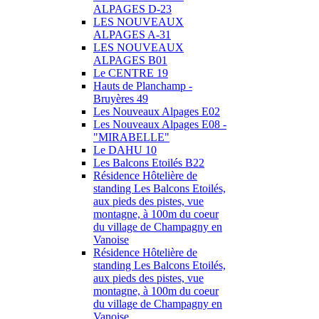
ALPAGES D-23
LES NOUVEAUX
ALPAGES A-31
LES NOUVEAUX
ALPAGES B01
Le CENTRE 19
Hauts de Planchamp -
Bruyères 49
Les Nouveaux Alpages E02
Les Nouveaux Alpages E08 -
"MIRABELLE"
Le DAHU 10
Les Balcons Etoilés B22
Résidence Hôtelière de
standing Les Balcons Etoilés,
aux pieds des pistes, vue
montagne, à 100m du coeur
du village de Champagny en
Vanoise
Résidence Hôtelière de
standing Les Balcons Etoilés,
aux pieds des pistes, vue
montagne, à 100m du coeur
du village de Champagny en
Vanoise