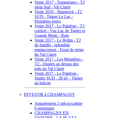
Vente 2017 - Tommeuses - T2
plein Sud - Val Claret
Vente 2016 - Shamrock - T2
SUD - Tignes Le Lac -
Premières loges
Vente 2017 - Le Palafour - T3
confort - Vue Lac de Tignes et
Grande Motte - Rare
Vente 2017 - Le Bollin - T2
de famille - splendide
emplacement - Front de neige
du Val Claret
Vente 2017 - Les Moutières -
T2 - Duplex au dessus des
toits du Val Claret
Vente 2017 - Le Palafour -
Studio SUD - 28 m² - Tignes
au balcon
INVESTIR à CHAMPAGNY
Appartement 2 pièces/cabine
6 personnes
CHAMPAGNY EN
VANOISE - LA PLAZA