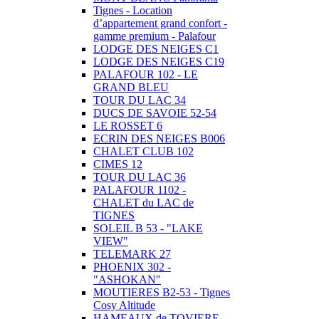
Tignes - Location
d’appartement grand confort -
gamme premium - Palafour
LODGE DES NEIGES C1
LODGE DES NEIGES C19
PALAFOUR 102 - LE
GRAND BLEU
TOUR DU LAC 34
DUCS DE SAVOIE 52-54
LE ROSSET 6
ECRIN DES NEIGES B006
CHALET CLUB 102
CIMES 12
TOUR DU LAC 36
PALAFOUR 1102 -
CHALET du LAC de
TIGNES
SOLEIL B 53 - "LAKE
VIEW"
TELEMARK 27
PHOENIX 302 -
"ASHOKAN"
MOUTIERES B2-53 - Tignes
Cosy Altitude
HAMEAUX de TOVIERE