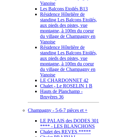
Vanoise
Les Balcons Etoilés B13
Résidence Hôtelière de
standing Les Balcons Etoilés,
aux pieds des pistes, vue
montagne, à 100m du coeur
du village de Champagny en
Vanoise
Résidence Hôtelière de
standing Les Balcons Etoilés,
aux pieds des pistes, vue
montagne, à 100m du coeur
du village de Champagny en
Vanoise
LE CHARDONNET 42
Chalet - Le ROSELIN 1 B
Hauts de Planchamp -
Bruyères 36
Champagny - 5-6-7 pièces et +
LE PALAIS des DODES 301
**** - LES BLANCHONS
Chalet des REVES *****