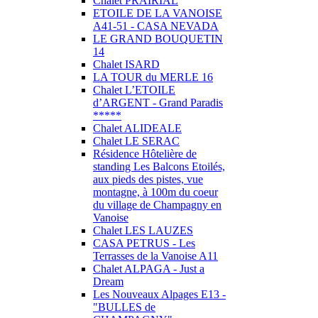
Chalet PRAIRIAL
ETOILE DE LA VANOISE
A41-51 - CASA NEVADA
LE GRAND BOUQUETIN
14
Chalet ISARD
LA TOUR du MERLE 16
Chalet L’ETOILE
d’ARGENT - Grand Paradis
*****
Chalet ALIDEALE
Chalet LE SERAC
Résidence Hôtelière de
standing Les Balcons Etoilés,
aux pieds des pistes, vue
montagne, à 100m du coeur
du village de Champagny en
Vanoise
Chalet LES LAUZES
CASA PETRUS - Les
Terrasses de la Vanoise A11
Chalet ALPAGA - Just a
Dream
Les Nouveaux Alpages E13 -
"BULLES de