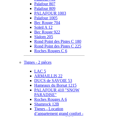
Palafour 807
Palafour 809
PALAFOUR 1003
Palafour 1005
Bec Rouge 704
Soleil A 12
Bec Rouge 922
Slalom 205
Rond Point des Pistes C 180
Rond Point des Pistes C 225
Roches Rouges C 6
Tignes - 2 pièces
LAC 5
ARMAILLIS 22
DUCS de SAVOIE 53
Hameaux du Borsat 1215
PALAFOUR 410 "SNOW
PARADISE"
Roches Rouges A 6
Shamrock 12B
Tignes - Location
d’appartement grand confort -