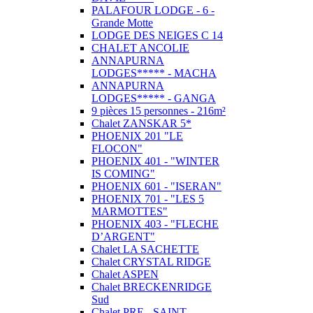
PALAFOUR LODGE - 6 -
Grande Motte
LODGE DES NEIGES C 14
CHALET ANCOLIE
ANNAPURNA
LODGES***** - MACHA
ANNAPURNA
LODGES***** - GANGA
9 pièces 15 personnes - 216m²
Chalet ZANSKAR 5*
PHOENIX 201 "LE
FLOCON"
PHOENIX 401 - "WINTER
IS COMING"
PHOENIX 601 - "ISERAN"
PHOENIX 701 - "LES 5
MARMOTTES"
PHOENIX 403 - "FLECHE
D’ARGENT"
Chalet LA SACHETTE
Chalet CRYSTAL RIDGE
Chalet ASPEN
Chalet BRECKENRIDGE
Sud
Chalet PRE - SAINT -