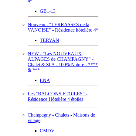
4*
GB1-13
Nouveau - "TERRASSES de la
VANOISE" - Résidence hôtelière 4*
TERVAN
NEW - "Les NOUVEAUX
ALPAGES de CHAMPAGNY" -
Chalet & SPA - 100% Nature - ****
& ***
LNA
Les "BALCONS ETOILES" -
Résidence Hôtelière 4 étoiles
Champagny - Chalets - Maisons de
village
CMDV