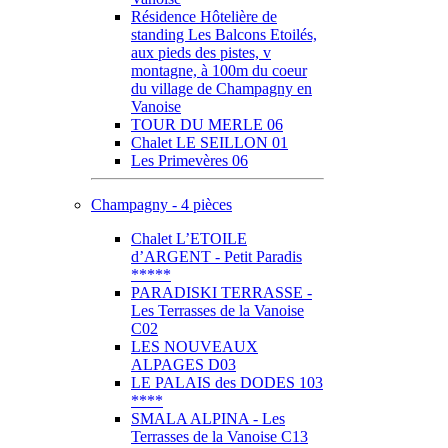
Résidence Hôtelière de
standing Les Balcons Etoilés,
aux pieds des pistes, v
montagne, à 100m du coeur
du village de Champagny en
Vanoise
TOUR DU MERLE 06
Chalet LE SEILLON 01
Les Primevères 06
Champagny - 4 pièces
Chalet L’ETOILE
d’ARGENT - Petit Paradis
*****
PARADISKI TERRASSE -
Les Terrasses de la Vanoise
C02
LES NOUVEAUX
ALPAGES D03
LE PALAIS des DODES 103
****
SMALA ALPINA - Les
Terrasses de la Vanoise C13