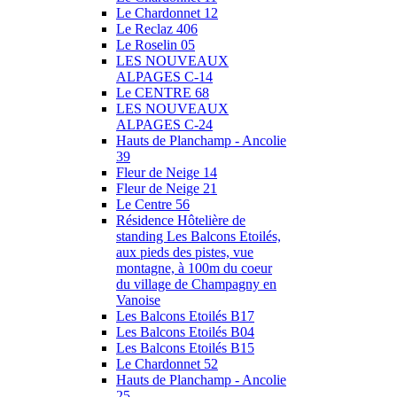
Le Chardonnet 12
Le Reclaz 406
Le Roselin 05
LES NOUVEAUX
ALPAGES C-14
Le CENTRE 68
LES NOUVEAUX
ALPAGES C-24
Hauts de Planchamp - Ancolie
39
Fleur de Neige 14
Fleur de Neige 21
Le Centre 56
Résidence Hôtelière de
standing Les Balcons Etoilés,
aux pieds des pistes, vue
montagne, à 100m du coeur
du village de Champagny en
Vanoise
Les Balcons Etoilés B17
Les Balcons Etoilés B04
Les Balcons Etoilés B15
Le Chardonnet 52
Hauts de Planchamp - Ancolie
25