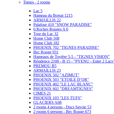
Tignes - 2 rooms
Lac 5
Hameau du Borsat 1215
ARMAILLIS 22
Palafour 410 "SNOW PARADISE"
0.Roches Rouges A 6
Tour du Lac 32
Home Club 168
Home Club 182
PHOENIX 702 "TIGNES PARADISE"
Bec Rouge 931
Hameaux de Tovière 5-5 - "TIGNES VISION"
Résidence 2100 - B 15 - "PYENU - Entre 2 Lacs
PREMOU B5
ARMAILLIS 23
PHOENIX 502 "AZIMUT"
PHOENIX 503 "ETOILE D’OR"
PHOENIX 402 "LE LAC BLANC"
PHOENIX 602 "DREAMTIGNES"
CIMES 21
PHOENIX 103 "LES TUFS"
GLACIERS A08
2 rooms 4 persons - Ducs Savoie 53
2 rooms 6 persons - Bec Rouge 673