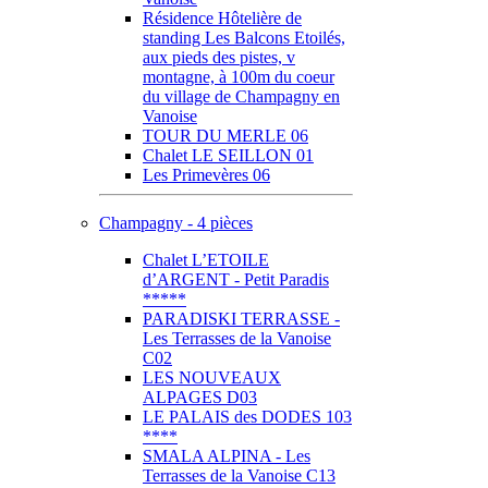
Résidence Hôtelière de
standing Les Balcons Etoilés,
aux pieds des pistes, v
montagne, à 100m du coeur
du village de Champagny en
Vanoise
TOUR DU MERLE 06
Chalet LE SEILLON 01
Les Primevères 06
Champagny - 4 pièces
Chalet L’ETOILE
d’ARGENT - Petit Paradis
*****
PARADISKI TERRASSE -
Les Terrasses de la Vanoise
C02
LES NOUVEAUX
ALPAGES D03
LE PALAIS des DODES 103
****
SMALA ALPINA - Les
Terrasses de la Vanoise C13