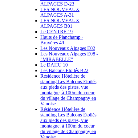
ALPAGES D-23
LES NOUVEAUX
ALPAGES A-31
LES NOUVEAUX
ALPAGES B01
Le CENTRE 19
Hauts de Planchamp -
Bruyères 49
Les Nouveaux Alpages E02
Les Nouveaux Alpages E08 -
"MIRABELLE"
Le DAHU 10
Les Balcons Etoilés B22
Résidence Hôtelière de
standing Les Balcons Etoilés,
aux pieds des pistes, vue
montagne, à 100m du coeur
du village de Champagny en
Vanoise
Résidence Hôtelière de
standing Les Balcons Etoilés,
aux pieds des pistes, vue
montagne, à 100m du coeur
du village de Champagny en
Vanoise