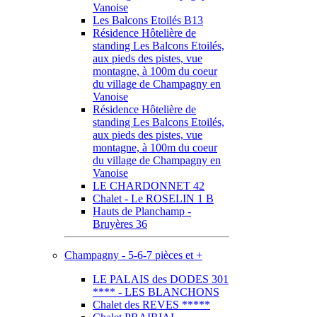
Vanoise
Les Balcons Etoilés B13
Résidence Hôtelière de
standing Les Balcons Etoilés,
aux pieds des pistes, vue
montagne, à 100m du coeur
du village de Champagny en
Vanoise
Résidence Hôtelière de
standing Les Balcons Etoilés,
aux pieds des pistes, vue
montagne, à 100m du coeur
du village de Champagny en
Vanoise
LE CHARDONNET 42
Chalet - Le ROSELIN 1 B
Hauts de Planchamp -
Bruyères 36
Champagny - 5-6-7 pièces et +
LE PALAIS des DODES 301
**** - LES BLANCHONS
Chalet des REVES *****