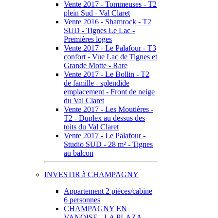
Vente 2017 - Tommeuses - T2
plein Sud - Val Claret
Vente 2016 - Shamrock - T2
SUD - Tignes Le Lac -
Premières loges
Vente 2017 - Le Palafour - T3
confort - Vue Lac de Tignes et
Grande Motte - Rare
Vente 2017 - Le Bollin - T2
de famille - splendide
emplacement - Front de neige
du Val Claret
Vente 2017 - Les Moutières -
T2 - Duplex au dessus des
toits du Val Claret
Vente 2017 - Le Palafour -
Studio SUD - 28 m² - Tignes
au balcon
INVESTIR à CHAMPAGNY
Appartement 2 pièces/cabine
6 personnes
CHAMPAGNY EN
VANOISE - LA PLAZA