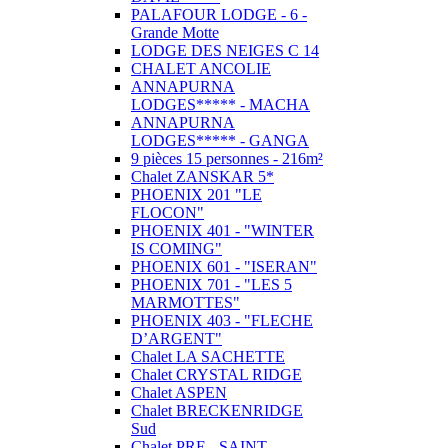
PALAFOUR LODGE - 6 -
Grande Motte
LODGE DES NEIGES C 14
CHALET ANCOLIE
ANNAPURNA
LODGES***** - MACHA
ANNAPURNA
LODGES***** - GANGA
9 pièces 15 personnes - 216m²
Chalet ZANSKAR 5*
PHOENIX 201 "LE
FLOCON"
PHOENIX 401 - "WINTER
IS COMING"
PHOENIX 601 - "ISERAN"
PHOENIX 701 - "LES 5
MARMOTTES"
PHOENIX 403 - "FLECHE
D’ARGENT"
Chalet LA SACHETTE
Chalet CRYSTAL RIDGE
Chalet ASPEN
Chalet BRECKENRIDGE
Sud
Chalet PRE - SAINT -