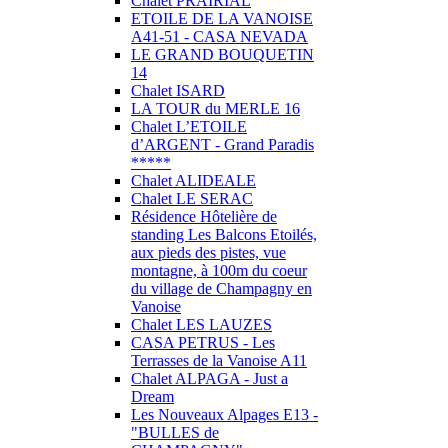
Chalet PRAIRIAL
ETOILE DE LA VANOISE
A41-51 - CASA NEVADA
LE GRAND BOUQUETIN
14
Chalet ISARD
LA TOUR du MERLE 16
Chalet L’ETOILE
d’ARGENT - Grand Paradis
*****
Chalet ALIDEALE
Chalet LE SERAC
Résidence Hôtelière de
standing Les Balcons Etoilés,
aux pieds des pistes, vue
montagne, à 100m du coeur
du village de Champagny en
Vanoise
Chalet LES LAUZES
CASA PETRUS - Les
Terrasses de la Vanoise A11
Chalet ALPAGA - Just a
Dream
Les Nouveaux Alpages E13 -
"BULLES de