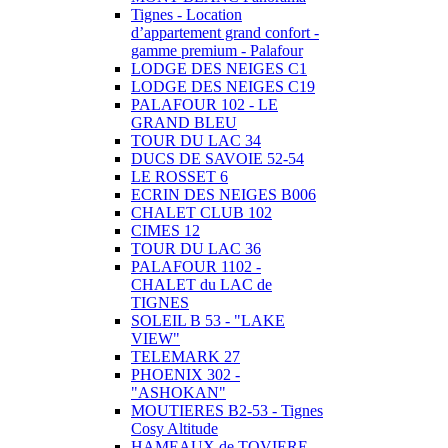
Tignes - Location
d’appartement grand confort -
gamme premium - Palafour
LODGE DES NEIGES C1
LODGE DES NEIGES C19
PALAFOUR 102 - LE
GRAND BLEU
TOUR DU LAC 34
DUCS DE SAVOIE 52-54
LE ROSSET 6
ECRIN DES NEIGES B006
CHALET CLUB 102
CIMES 12
TOUR DU LAC 36
PALAFOUR 1102 -
CHALET du LAC de
TIGNES
SOLEIL B 53 - "LAKE
VIEW"
TELEMARK 27
PHOENIX 302 -
"ASHOKAN"
MOUTIERES B2-53 - Tignes
Cosy Altitude
HAMEAUX de TOVIERE