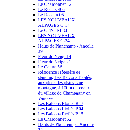
Le Chardonnet 12
Le Reclaz 406
Le Roselin 05
LES NOUVEAUX
ALPAGES C-14
Le CENTRE 68
LES NOUVEAUX
ALPAGES C-24
Hauts de Planchamp - Ancolie
39
Fleur de Neige 14
Fleur de Neige 21
Le Centre 56
Résidence Hôtelière de
standing Les Balcons Etoilés,
aux pieds des pistes, vue
montagne, à 100m du coeur
du village de Champagny en
Vanoise
Les Balcons Etoilés B17
Les Balcons Etoilés B04
Les Balcons Etoilés B15
Le Chardonnet 52
Hauts de Planchamp - Ancolie
25