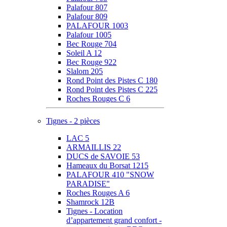
Palafour 807
Palafour 809
PALAFOUR 1003
Palafour 1005
Bec Rouge 704
Soleil A 12
Bec Rouge 922
Slalom 205
Rond Point des Pistes C 180
Rond Point des Pistes C 225
Roches Rouges C 6
Tignes - 2 pièces
LAC 5
ARMAILLIS 22
DUCS de SAVOIE 53
Hameaux du Borsat 1215
PALAFOUR 410 "SNOW
PARADISE"
Roches Rouges A 6
Shamrock 12B
Tignes - Location
d’appartement grand confort -