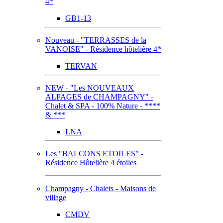
4*
GB1-13
Nouveau - "TERRASSES de la
VANOISE" - Résidence hôtelière 4*
TERVAN
NEW - "Les NOUVEAUX
ALPAGES de CHAMPAGNY" -
Chalet & SPA - 100% Nature - ****
& ***
LNA
Les "BALCONS ETOILES" -
Résidence Hôtelière 4 étoiles
Champagny - Chalets - Maisons de
village
CMDV