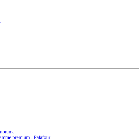
"
norama
 gamme premium - Palafour