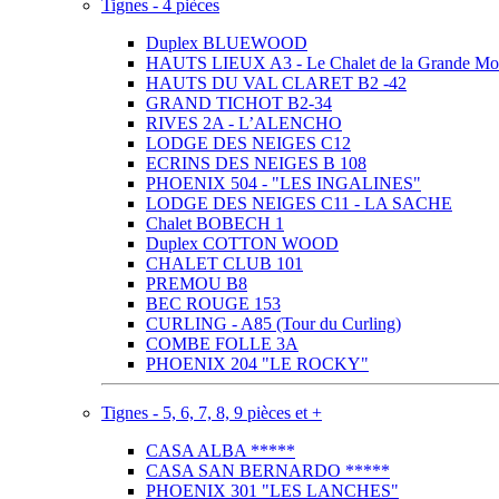
Tignes - 4 pièces
Duplex BLUEWOOD
HAUTS LIEUX A3 - Le Chalet de la Grande Mo
HAUTS DU VAL CLARET B2 -42
GRAND TICHOT B2-34
RIVES 2A - L’ALENCHO
LODGE DES NEIGES C12
ECRINS DES NEIGES B 108
PHOENIX 504 - "LES INGALINES"
LODGE DES NEIGES C11 - LA SACHE
Chalet BOBECH 1
Duplex COTTON WOOD
CHALET CLUB 101
PREMOU B8
BEC ROUGE 153
CURLING - A85 (Tour du Curling)
COMBE FOLLE 3A
PHOENIX 204 "LE ROCKY"
Tignes - 5, 6, 7, 8, 9 pièces et +
CASA ALBA *****
CASA SAN BERNARDO *****
PHOENIX 301 "LES LANCHES"