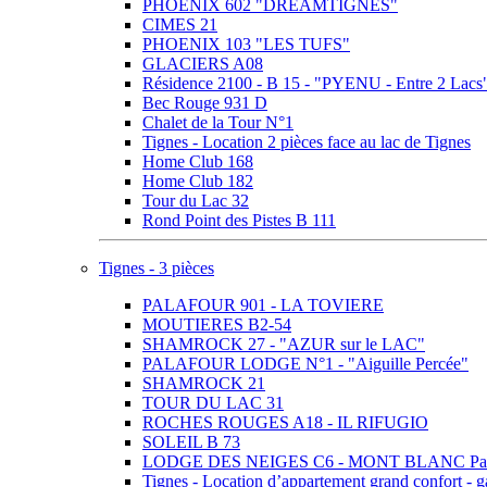
PHOENIX 602 "DREAMTIGNES"
CIMES 21
PHOENIX 103 "LES TUFS"
GLACIERS A08
Résidence 2100 - B 15 - "PYENU - Entre 2 Lacs
Bec Rouge 931 D
Chalet de la Tour N°1
Tignes - Location 2 pièces face au lac de Tignes
Home Club 168
Home Club 182
Tour du Lac 32
Rond Point des Pistes B 111
Tignes - 3 pièces
PALAFOUR 901 - LA TOVIERE
MOUTIERES B2-54
SHAMROCK 27 - "AZUR sur le LAC"
PALAFOUR LODGE N°1 - "Aiguille Percée"
SHAMROCK 21
TOUR DU LAC 31
ROCHES ROUGES A18 - IL RIFUGIO
SOLEIL B 73
LODGE DES NEIGES C6 - MONT BLANC Pa
Tignes - Location d’appartement grand confort -