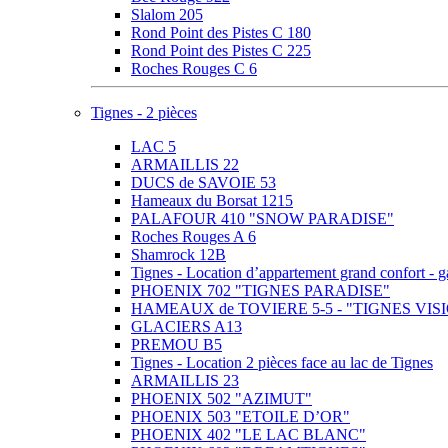
Slalom 205
Rond Point des Pistes C 180
Rond Point des Pistes C 225
Roches Rouges C 6
Tignes - 2 pièces
LAC 5
ARMAILLIS 22
DUCS de SAVOIE 53
Hameaux du Borsat 1215
PALAFOUR 410 "SNOW PARADISE"
Roches Rouges A 6
Shamrock 12B
Tignes - Location d’appartement grand confor
PHOENIX 702 "TIGNES PARADISE"
HAMEAUX de TOVIERE 5-5 - "TIGNES VIS
GLACIERS A13
PREMOU B5
Tignes - Location 2 pièces face au lac de Tignes
ARMAILLIS 23
PHOENIX 502 "AZIMUT"
PHOENIX 503 "ETOILE D’OR"
PHOENIX 402 "LE LAC BLANC"