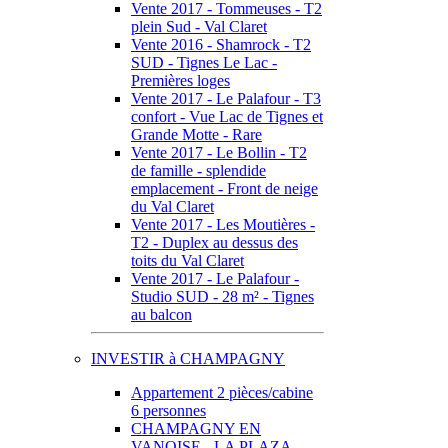
Vente 2017 - Tommeuses - T2
plein Sud - Val Claret
Vente 2016 - Shamrock - T2
SUD - Tignes Le Lac -
Premières loges
Vente 2017 - Le Palafour - T3
confort - Vue Lac de Tignes et
Grande Motte - Rare
Vente 2017 - Le Bollin - T2
de famille - splendide
emplacement - Front de neige
du Val Claret
Vente 2017 - Les Moutières -
T2 - Duplex au dessus des
toits du Val Claret
Vente 2017 - Le Palafour -
Studio SUD - 28 m² - Tignes
au balcon
INVESTIR à CHAMPAGNY
Appartement 2 pièces/cabine
6 personnes
CHAMPAGNY EN
VANOISE - LA PLAZA