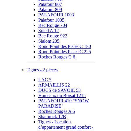
Palafour 807
Palafour 809
PALAFOUR 1003
Palafour 1005
Bec Rouge 704
Soleil A 12
Bec Rouge 922
Slalom 205
Rond Point des Pistes C 180
Rond Point des Pistes C 225
Roches Rouges C 6
Tignes - 2 pièces
LAC 5
ARMAILLIS 22
DUCS de SAVOIE 53
Hameaux du Borsat 1215
PALAFOUR 410 "SNOW
PARADISE"
Roches Rouges A 6
Shamrock 12B
Tignes - Location
d’appartement grand confort -