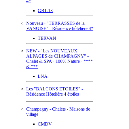
4*
GB1-13
Nouveau - "TERRASSES de la
VANOISE" - Résidence hôtelière 4*
TERVAN
NEW - "Les NOUVEAUX
ALPAGES de CHAMPAGNY" -
Chalet & SPA - 100% Nature - ****
& ***
LNA
Les "BALCONS ETOILES" -
Résidence Hôtelière 4 étoiles
Champagny - Chalets - Maisons de
village
CMDV