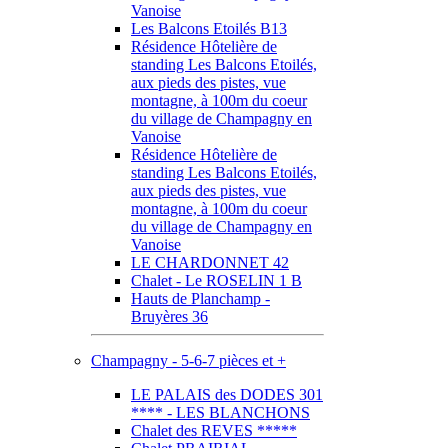
Vanoise
Les Balcons Etoilés B13
Résidence Hôtelière de
standing Les Balcons Etoilés,
aux pieds des pistes, vue
montagne, à 100m du coeur
du village de Champagny en
Vanoise
Résidence Hôtelière de
standing Les Balcons Etoilés,
aux pieds des pistes, vue
montagne, à 100m du coeur
du village de Champagny en
Vanoise
LE CHARDONNET 42
Chalet - Le ROSELIN 1 B
Hauts de Planchamp -
Bruyères 36
Champagny - 5-6-7 pièces et +
LE PALAIS des DODES 301
**** - LES BLANCHONS
Chalet des REVES *****