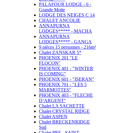
PALAFOUR LODGE - 6 -
Grande Motte
LODGE DES NEIGES C 14
CHALET ANCOLIE
ANNAPURNA
LODGES***** - MACHA
ANNAPURNA
LODGES***** - GANGA
9 pièces 15 personnes - 216m²
Chalet ZANSKAR 5*
PHOENIX 201 "LE
FLOCON"
PHOENIX 401 - "WINTER
IS COMING"
PHOENIX 601 - "ISERAN"
PHOENIX 701 - "LES 5
MARMOTTES"
PHOENIX 403 - "FLECHE
D’ARGENT"
Chalet LA SACHETTE
Chalet CRYSTAL RIDGE
Chalet ASPEN
Chalet BRECKENRIDGE
Sud
Chalet PRE - SAINT -