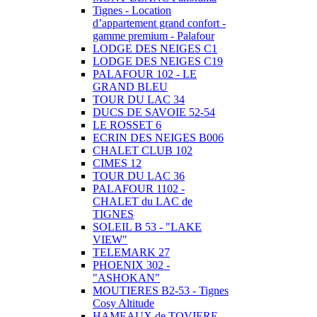
Tignes - Location
d’appartement grand confort -
gamme premium - Palafour
LODGE DES NEIGES C1
LODGE DES NEIGES C19
PALAFOUR 102 - LE
GRAND BLEU
TOUR DU LAC 34
DUCS DE SAVOIE 52-54
LE ROSSET 6
ECRIN DES NEIGES B006
CHALET CLUB 102
CIMES 12
TOUR DU LAC 36
PALAFOUR 1102 -
CHALET du LAC de
TIGNES
SOLEIL B 53 - "LAKE
VIEW"
TELEMARK 27
PHOENIX 302 -
"ASHOKAN"
MOUTIERES B2-53 - Tignes
Cosy Altitude
HAMEAUX de TOVIERE