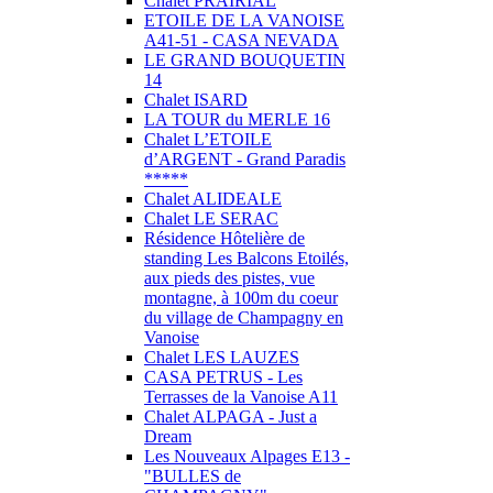
Chalet PRAIRIAL
ETOILE DE LA VANOISE
A41-51 - CASA NEVADA
LE GRAND BOUQUETIN
14
Chalet ISARD
LA TOUR du MERLE 16
Chalet L’ETOILE
d’ARGENT - Grand Paradis
*****
Chalet ALIDEALE
Chalet LE SERAC
Résidence Hôtelière de
standing Les Balcons Etoilés,
aux pieds des pistes, vue
montagne, à 100m du coeur
du village de Champagny en
Vanoise
Chalet LES LAUZES
CASA PETRUS - Les
Terrasses de la Vanoise A11
Chalet ALPAGA - Just a
Dream
Les Nouveaux Alpages E13 -
"BULLES de