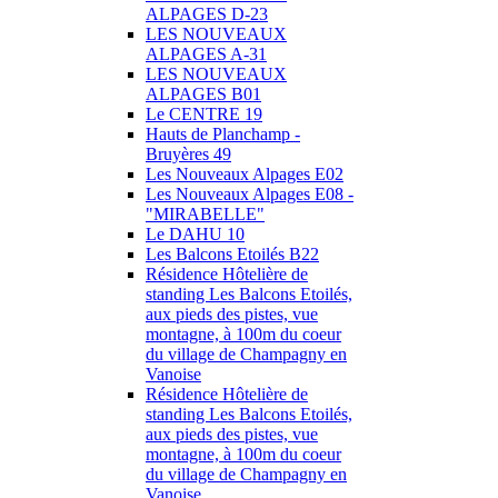
ALPAGES D-23
LES NOUVEAUX
ALPAGES A-31
LES NOUVEAUX
ALPAGES B01
Le CENTRE 19
Hauts de Planchamp -
Bruyères 49
Les Nouveaux Alpages E02
Les Nouveaux Alpages E08 -
"MIRABELLE"
Le DAHU 10
Les Balcons Etoilés B22
Résidence Hôtelière de
standing Les Balcons Etoilés,
aux pieds des pistes, vue
montagne, à 100m du coeur
du village de Champagny en
Vanoise
Résidence Hôtelière de
standing Les Balcons Etoilés,
aux pieds des pistes, vue
montagne, à 100m du coeur
du village de Champagny en
Vanoise