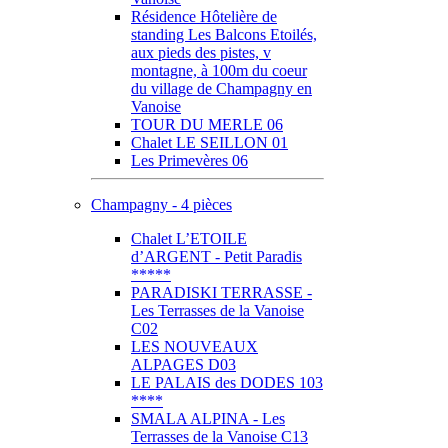
Résidence Hôtelière de
standing Les Balcons Etoilés,
aux pieds des pistes, v
montagne, à 100m du coeur
du village de Champagny en
Vanoise
TOUR DU MERLE 06
Chalet LE SEILLON 01
Les Primevères 06
Champagny - 4 pièces
Chalet L’ETOILE
d’ARGENT - Petit Paradis
*****
PARADISKI TERRASSE -
Les Terrasses de la Vanoise
C02
LES NOUVEAUX
ALPAGES D03
LE PALAIS des DODES 103
****
SMALA ALPINA - Les
Terrasses de la Vanoise C13