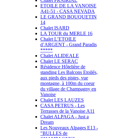
Chalet PRAIRIAL
ETOILE DE LA VANOISE
A41-51 - CASA NEVADA
LE GRAND BOUQUETIN
14
Chalet ISARD
LA TOUR du MERLE 16
Chalet L’ETOILE
d’ARGENT - Grand Paradis
*****
Chalet ALIDEALE
Chalet LE SERAC
Résidence Hôtelière de
standing Les Balcons Etoilés,
aux pieds des pistes, vue
montagne, à 100m du coeur
du village de Champagny en
Vanoise
Chalet LES LAUZES
CASA PETRUS - Les
Terrasses de la Vanoise A11
Chalet ALPAGA - Just a
Dream
Les Nouveaux Alpages E13 -
"BULLES de