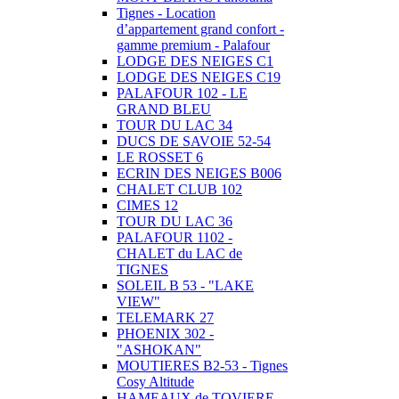
Tignes - Location
d’appartement grand confort -
gamme premium - Palafour
LODGE DES NEIGES C1
LODGE DES NEIGES C19
PALAFOUR 102 - LE
GRAND BLEU
TOUR DU LAC 34
DUCS DE SAVOIE 52-54
LE ROSSET 6
ECRIN DES NEIGES B006
CHALET CLUB 102
CIMES 12
TOUR DU LAC 36
PALAFOUR 1102 -
CHALET du LAC de
TIGNES
SOLEIL B 53 - "LAKE
VIEW"
TELEMARK 27
PHOENIX 302 -
"ASHOKAN"
MOUTIERES B2-53 - Tignes
Cosy Altitude
HAMEAUX de TOVIERE