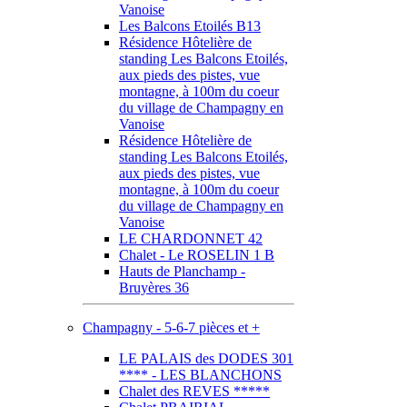
Vanoise
Les Balcons Etoilés B13
Résidence Hôtelière de
standing Les Balcons Etoilés,
aux pieds des pistes, vue
montagne, à 100m du coeur
du village de Champagny en
Vanoise
Résidence Hôtelière de
standing Les Balcons Etoilés,
aux pieds des pistes, vue
montagne, à 100m du coeur
du village de Champagny en
Vanoise
LE CHARDONNET 42
Chalet - Le ROSELIN 1 B
Hauts de Planchamp -
Bruyères 36
Champagny - 5-6-7 pièces et +
LE PALAIS des DODES 301
**** - LES BLANCHONS
Chalet des REVES *****