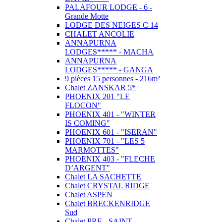
PALAFOUR LODGE - 6 -
Grande Motte
LODGE DES NEIGES C 14
CHALET ANCOLIE
ANNAPURNA
LODGES***** - MACHA
ANNAPURNA
LODGES***** - GANGA
9 pièces 15 personnes - 216m²
Chalet ZANSKAR 5*
PHOENIX 201 "LE
FLOCON"
PHOENIX 401 - "WINTER
IS COMING"
PHOENIX 601 - "ISERAN"
PHOENIX 701 - "LES 5
MARMOTTES"
PHOENIX 403 - "FLECHE
D’ARGENT"
Chalet LA SACHETTE
Chalet CRYSTAL RIDGE
Chalet ASPEN
Chalet BRECKENRIDGE
Sud
Chalet PRE - SAINT -