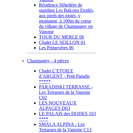
Résidence Hôtelière de
standing Les Balcons Etoilés,
aux pieds des pistes, v
montagne, à 100m du coeur
du village de Champagny en
Vanoise
TOUR DU MERLE 06
Chalet LE SEILLON 01
Les Primevères 06
Champagny - 4 pièces
Chalet L’ETOILE
d’ARGENT - Petit Paradis
*****
PARADISKI TERRASSE -
Les Terrasses de la Vanoise
C02
LES NOUVEAUX
ALPAGES D03
LE PALAIS des DODES 103
****
SMALA ALPINA - Les
Terrasses de la Vanoise C13