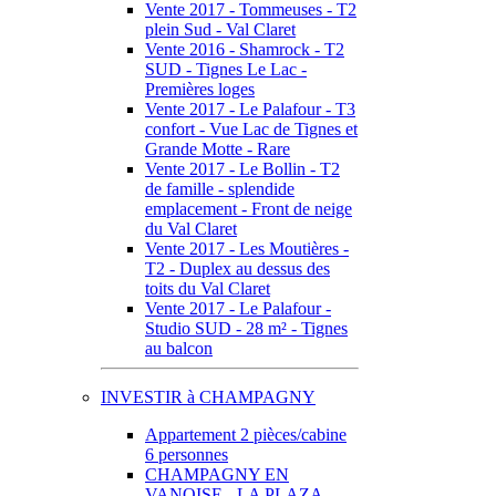
Vente 2017 - Tommeuses - T2
plein Sud - Val Claret
Vente 2016 - Shamrock - T2
SUD - Tignes Le Lac -
Premières loges
Vente 2017 - Le Palafour - T3
confort - Vue Lac de Tignes et
Grande Motte - Rare
Vente 2017 - Le Bollin - T2
de famille - splendide
emplacement - Front de neige
du Val Claret
Vente 2017 - Les Moutières -
T2 - Duplex au dessus des
toits du Val Claret
Vente 2017 - Le Palafour -
Studio SUD - 28 m² - Tignes
au balcon
INVESTIR à CHAMPAGNY
Appartement 2 pièces/cabine
6 personnes
CHAMPAGNY EN
VANOISE - LA PLAZA