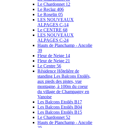
Le Chardonnet 12
Le Reclaz 406
Le Roselin 05
LES NOUVEAUX
ALPAGES C-14
Le CENTRE 68
LES NOUVEAUX
ALPAGES C-24
Hauts de Planchamp - Ancolie
39
Fleur de Neige 14
Fleur de Neige 21
Le Centre 56
Résidence Hôtelière de
standing Les Balcons Etoilés,
aux pieds des pistes, vue
montagne, à 100m du coeur
du village de Champagny en
Vanoise
Les Balcons Etoilés B17
Les Balcons Etoilés B04
Les Balcons Etoilés B15
Le Chardonnet 52
Hauts de Planchamp - Ancolie
25