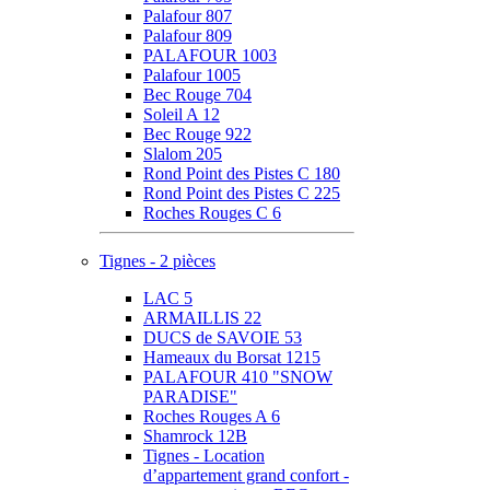
Palafour 807
Palafour 809
PALAFOUR 1003
Palafour 1005
Bec Rouge 704
Soleil A 12
Bec Rouge 922
Slalom 205
Rond Point des Pistes C 180
Rond Point des Pistes C 225
Roches Rouges C 6
Tignes - 2 pièces
LAC 5
ARMAILLIS 22
DUCS de SAVOIE 53
Hameaux du Borsat 1215
PALAFOUR 410 "SNOW
PARADISE"
Roches Rouges A 6
Shamrock 12B
Tignes - Location
d’appartement grand confort -