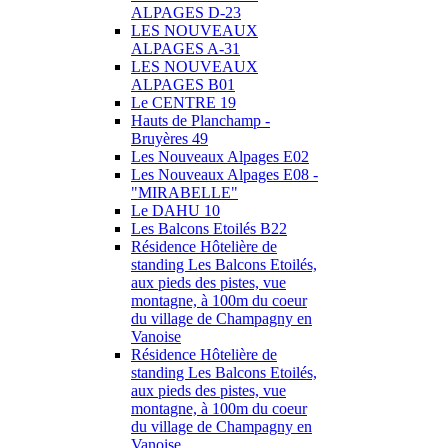
ALPAGES D-23
LES NOUVEAUX
ALPAGES A-31
LES NOUVEAUX
ALPAGES B01
Le CENTRE 19
Hauts de Planchamp -
Bruyères 49
Les Nouveaux Alpages E02
Les Nouveaux Alpages E08 -
"MIRABELLE"
Le DAHU 10
Les Balcons Etoilés B22
Résidence Hôtelière de
standing Les Balcons Etoilés,
aux pieds des pistes, vue
montagne, à 100m du coeur
du village de Champagny en
Vanoise
Résidence Hôtelière de
standing Les Balcons Etoilés,
aux pieds des pistes, vue
montagne, à 100m du coeur
du village de Champagny en
Vanoise