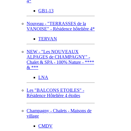
4*
GB1-13
Nouveau - "TERRASSES de la
VANOISE" - Résidence hôtelière 4*
TERVAN
NEW - "Les NOUVEAUX
ALPAGES de CHAMPAGNY" -
Chalet & SPA - 100% Nature - ****
& ***
LNA
Les "BALCONS ETOILES" -
Résidence Hôtelière 4 étoiles
Champagny - Chalets - Maisons de
village
CMDV