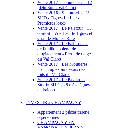
Vente 2017 - Tommeuses - T2
plein Sud - Val Claret
Vente 2016 - Shamrock - T2
SUD - Tignes Le Lac -
Premières loges
Vente 2017 - Le Palafour - T3
confort - Vue Lac de Tignes et
Grande Motte - Rare
Vente 2017 - Le Bollin - T2
de famille - splendide
emplacement - Front de neige
du Val Claret
Vente 2017 - Les Moutières -
T2 - Duplex au dessus des
toits du Val Claret
Vente 2017 - Le Palafour -
Studio SUD - 28 m² - Tignes
au balcon
INVESTIR à CHAMPAGNY
Appartement 2 pièces/cabine
6 personnes
CHAMPAGNY EN
VANOISE - LA PLAZA