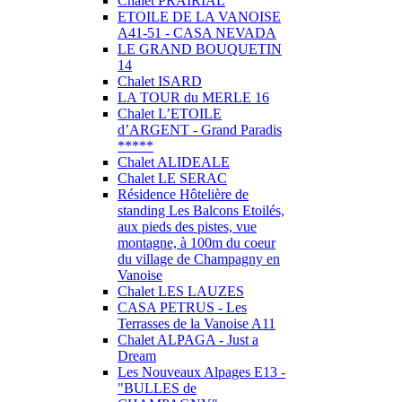
Chalet PRAIRIAL
ETOILE DE LA VANOISE
A41-51 - CASA NEVADA
LE GRAND BOUQUETIN
14
Chalet ISARD
LA TOUR du MERLE 16
Chalet L’ETOILE
d’ARGENT - Grand Paradis
*****
Chalet ALIDEALE
Chalet LE SERAC
Résidence Hôtelière de
standing Les Balcons Etoilés,
aux pieds des pistes, vue
montagne, à 100m du coeur
du village de Champagny en
Vanoise
Chalet LES LAUZES
CASA PETRUS - Les
Terrasses de la Vanoise A11
Chalet ALPAGA - Just a
Dream
Les Nouveaux Alpages E13 -
"BULLES de