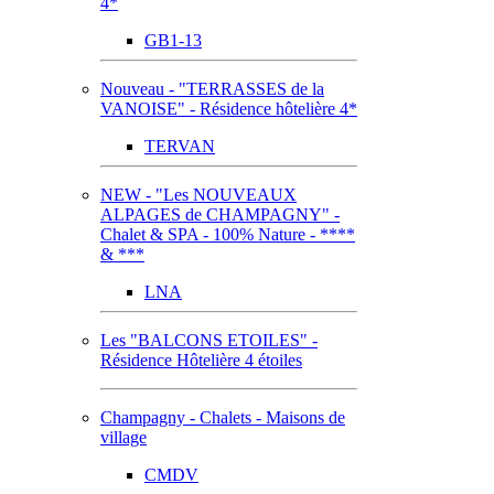
4*
GB1-13
Nouveau - "TERRASSES de la
VANOISE" - Résidence hôtelière 4*
TERVAN
NEW - "Les NOUVEAUX
ALPAGES de CHAMPAGNY" -
Chalet & SPA - 100% Nature - ****
& ***
LNA
Les "BALCONS ETOILES" -
Résidence Hôtelière 4 étoiles
Champagny - Chalets - Maisons de
village
CMDV