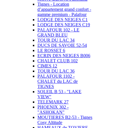
Tignes - Location
d’appartement grand confort -
gamme premium - Palafour
LODGE DES NEIGES C1
LODGE DES NEIGES C19
PALAFOUR 102 - LE
GRAND BLEU
TOUR DU LAC 34
DUCS DE SAVOIE 52-54
LE ROSSET 6
ECRIN DES NEIGES B006
CHALET CLUB 102
CIMES 12
TOUR DU LAC 36
PALAFOUR 1102 -
CHALET du LAC de
TIGNES
SOLEIL B 53 - "LAKE
VIEW"
TELEMARK 27
PHOENIX 302 -
"ASHOKAN"
MOUTIERES B2-53 - Tignes
Cosy Altitude
HAMEAUX de TOVIERE