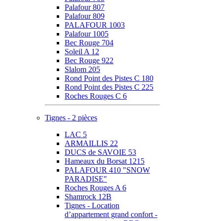
Palafour 807
Palafour 809
PALAFOUR 1003
Palafour 1005
Bec Rouge 704
Soleil A 12
Bec Rouge 922
Slalom 205
Rond Point des Pistes C 180
Rond Point des Pistes C 225
Roches Rouges C 6
Tignes - 2 pièces
LAC 5
ARMAILLIS 22
DUCS de SAVOIE 53
Hameaux du Borsat 1215
PALAFOUR 410 "SNOW
PARADISE"
Roches Rouges A 6
Shamrock 12B
Tignes - Location
d’appartement grand confort -