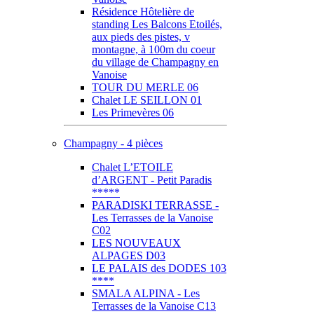
Résidence Hôtelière de
standing Les Balcons Etoilés,
aux pieds des pistes, v
montagne, à 100m du coeur
du village de Champagny en
Vanoise
TOUR DU MERLE 06
Chalet LE SEILLON 01
Les Primevères 06
Champagny - 4 pièces
Chalet L’ETOILE
d’ARGENT - Petit Paradis
*****
PARADISKI TERRASSE -
Les Terrasses de la Vanoise
C02
LES NOUVEAUX
ALPAGES D03
LE PALAIS des DODES 103
****
SMALA ALPINA - Les
Terrasses de la Vanoise C13