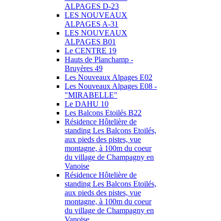
ALPAGES D-23
LES NOUVEAUX
ALPAGES A-31
LES NOUVEAUX
ALPAGES B01
Le CENTRE 19
Hauts de Planchamp -
Bruyères 49
Les Nouveaux Alpages E02
Les Nouveaux Alpages E08 -
"MIRABELLE"
Le DAHU 10
Les Balcons Etoilés B22
Résidence Hôtelière de
standing Les Balcons Etoilés,
aux pieds des pistes, vue
montagne, à 100m du coeur
du village de Champagny en
Vanoise
Résidence Hôtelière de
standing Les Balcons Etoilés,
aux pieds des pistes, vue
montagne, à 100m du coeur
du village de Champagny en
Vanoise