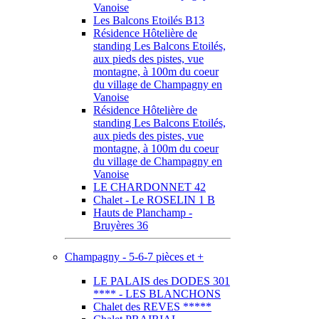
Vanoise
Les Balcons Etoilés B13
Résidence Hôtelière de
standing Les Balcons Etoilés,
aux pieds des pistes, vue
montagne, à 100m du coeur
du village de Champagny en
Vanoise
Résidence Hôtelière de
standing Les Balcons Etoilés,
aux pieds des pistes, vue
montagne, à 100m du coeur
du village de Champagny en
Vanoise
LE CHARDONNET 42
Chalet - Le ROSELIN 1 B
Hauts de Planchamp -
Bruyères 36
Champagny - 5-6-7 pièces et +
LE PALAIS des DODES 301
**** - LES BLANCHONS
Chalet des REVES *****