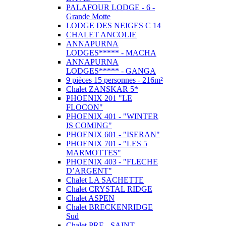
PALAFOUR LODGE - 6 -
Grande Motte
LODGE DES NEIGES C 14
CHALET ANCOLIE
ANNAPURNA
LODGES***** - MACHA
ANNAPURNA
LODGES***** - GANGA
9 pièces 15 personnes - 216m²
Chalet ZANSKAR 5*
PHOENIX 201 "LE
FLOCON"
PHOENIX 401 - "WINTER
IS COMING"
PHOENIX 601 - "ISERAN"
PHOENIX 701 - "LES 5
MARMOTTES"
PHOENIX 403 - "FLECHE
D’ARGENT"
Chalet LA SACHETTE
Chalet CRYSTAL RIDGE
Chalet ASPEN
Chalet BRECKENRIDGE
Sud
Chalet PRE - SAINT -