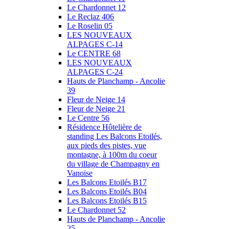
Le Chardonnet 12
Le Reclaz 406
Le Roselin 05
LES NOUVEAUX
ALPAGES C-14
Le CENTRE 68
LES NOUVEAUX
ALPAGES C-24
Hauts de Planchamp - Ancolie
39
Fleur de Neige 14
Fleur de Neige 21
Le Centre 56
Résidence Hôtelière de
standing Les Balcons Etoilés,
aux pieds des pistes, vue
montagne, à 100m du coeur
du village de Champagny en
Vanoise
Les Balcons Etoilés B17
Les Balcons Etoilés B04
Les Balcons Etoilés B15
Le Chardonnet 52
Hauts de Planchamp - Ancolie
25