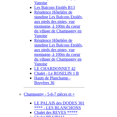
Vanoise
Les Balcons Etoilés B13
Résidence Hôtelière de
standing Les Balcons Etoilés,
aux pieds des pistes, vue
montagne, à 100m du coeur
du village de Champagny en
Vanoise
Résidence Hôtelière de
standing Les Balcons Etoilés,
aux pieds des pistes, vue
montagne, à 100m du coeur
du village de Champagny en
Vanoise
LE CHARDONNET 42
Chalet - Le ROSELIN 1 B
Hauts de Planchamp -
Bruyères 36
Champagny - 5-6-7 pièces et +
LE PALAIS des DODES 301
**** - LES BLANCHONS
Chalet des REVES *****