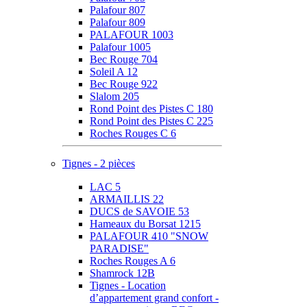
Palafour 807
Palafour 809
PALAFOUR 1003
Palafour 1005
Bec Rouge 704
Soleil A 12
Bec Rouge 922
Slalom 205
Rond Point des Pistes C 180
Rond Point des Pistes C 225
Roches Rouges C 6
Tignes - 2 pièces
LAC 5
ARMAILLIS 22
DUCS de SAVOIE 53
Hameaux du Borsat 1215
PALAFOUR 410 "SNOW
PARADISE"
Roches Rouges A 6
Shamrock 12B
Tignes - Location
d’appartement grand confort -