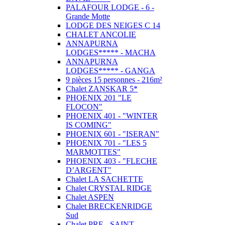
PALAFOUR LODGE - 6 -
Grande Motte
LODGE DES NEIGES C 14
CHALET ANCOLIE
ANNAPURNA
LODGES***** - MACHA
ANNAPURNA
LODGES***** - GANGA
9 pièces 15 personnes - 216m²
Chalet ZANSKAR 5*
PHOENIX 201 "LE
FLOCON"
PHOENIX 401 - "WINTER
IS COMING"
PHOENIX 601 - "ISERAN"
PHOENIX 701 - "LES 5
MARMOTTES"
PHOENIX 403 - "FLECHE
D’ARGENT"
Chalet LA SACHETTE
Chalet CRYSTAL RIDGE
Chalet ASPEN
Chalet BRECKENRIDGE
Sud
Chalet PRE - SAINT -