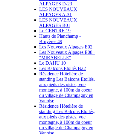
ALPAGES D-23
LES NOUVEAUX
ALPAGES A-31
LES NOUVEAUX
ALPAGES B01
Le CENTRE 19
Hauts de Planchamp -
Bruyères 49
Les Nouveaux Alpages E02
Les Nouveaux Alpages E08 -
"MIRABELLE"
Le DAHU 10
Les Balcons Etoilés B22
Résidence Hôtelière de
standing Les Balcons Etoilés,
aux pieds des pistes, vue
montagne, à 100m du coeur
du village de Champagny en
Vanoise
Résidence Hôtelière de
standing Les Balcons Etoilés,
aux pieds des pistes, vue
montagne, à 100m du coeur
du village de Champagny en
Vanoise