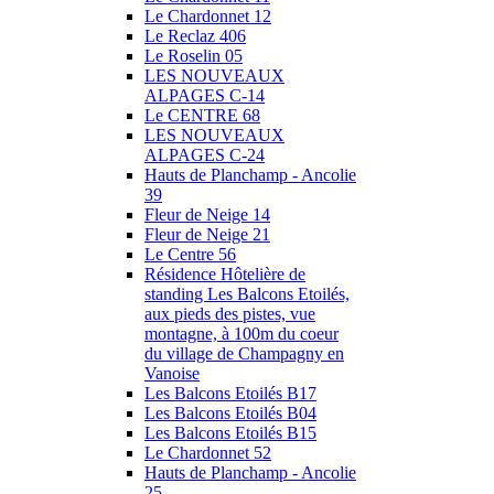
Le Chardonnet 12
Le Reclaz 406
Le Roselin 05
LES NOUVEAUX
ALPAGES C-14
Le CENTRE 68
LES NOUVEAUX
ALPAGES C-24
Hauts de Planchamp - Ancolie
39
Fleur de Neige 14
Fleur de Neige 21
Le Centre 56
Résidence Hôtelière de
standing Les Balcons Etoilés,
aux pieds des pistes, vue
montagne, à 100m du coeur
du village de Champagny en
Vanoise
Les Balcons Etoilés B17
Les Balcons Etoilés B04
Les Balcons Etoilés B15
Le Chardonnet 52
Hauts de Planchamp - Ancolie
25