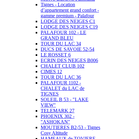
Tignes - Location
d’appartement grand confort -
gamme premium - Palafour
LODGE DES NEIGES C1
LODGE DES NEIGES C19
PALAFOUR 102 - LE
GRAND BLEU
TOUR DU LAC 34
DUCS DE SAVOIE 52-54
LE ROSSET 6
ECRIN DES NEIGES B006
CHALET CLUB 102
CIMES 12
TOUR DU LAC 36
PALAFOUR 1102 -
CHALET du LAC de
TIGNES
SOLEIL B 53 - "LAKE
VIEW"
TELEMARK 27
PHOENIX 302 -
"ASHOKAN"
MOUTIERES B2-53 - Tignes
Cosy Altitude
HAMEAUX de TOVIERE