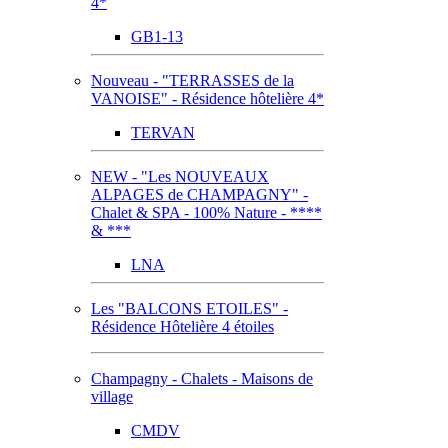
4*
GB1-13
Nouveau - "TERRASSES de la
VANOISE" - Résidence hôtelière 4*
TERVAN
NEW - "Les NOUVEAUX
ALPAGES de CHAMPAGNY" -
Chalet & SPA - 100% Nature - ****
& ***
LNA
Les "BALCONS ETOILES" -
Résidence Hôtelière 4 étoiles
Champagny - Chalets - Maisons de
village
CMDV