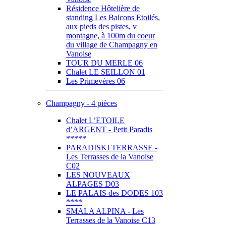
Résidence Hôtelière de
standing Les Balcons Etoilés,
aux pieds des pistes, v
montagne, à 100m du coeur
du village de Champagny en
Vanoise
TOUR DU MERLE 06
Chalet LE SEILLON 01
Les Primevères 06
Champagny - 4 pièces
Chalet L’ETOILE
d’ARGENT - Petit Paradis
*****
PARADISKI TERRASSE -
Les Terrasses de la Vanoise
C02
LES NOUVEAUX
ALPAGES D03
LE PALAIS des DODES 103
****
SMALA ALPINA - Les
Terrasses de la Vanoise C13