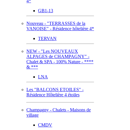
4*
GB1-13
Nouveau - "TERRASSES de la
VANOISE" - Résidence hôtelière 4*
TERVAN
NEW - "Les NOUVEAUX
ALPAGES de CHAMPAGNY" -
Chalet & SPA - 100% Nature - ****
& ***
LNA
Les "BALCONS ETOILES" -
Résidence Hôtelière 4 étoiles
Champagny - Chalets - Maisons de
village
CMDV