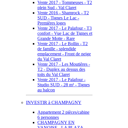
Vente 2017 - Tommeuses - T2
plein Sud - Val Claret
Vente 2016 - Shamrock - T2
SUD - Tignes Le Lac -
Premières loges
Vente 2017 - Le Palafour - T3
confort - Vue Lac de Tignes et
Grande Motte - Rare
Vente 2017 - Le Bollin - T2
de famille - splendide
emplacement - Front de neige
du Val Claret
Vente 2017 - Les Moutières -
T2 - Duplex au dessus des
toits du Val Claret
Vente 2017 - Le Palafour -
Studio SUD - 28 m² - Tignes
au balcon
INVESTIR à CHAMPAGNY
Appartement 2 pièces/cabine
6 personnes
CHAMPAGNY EN
VANOISE - LA PLAZA