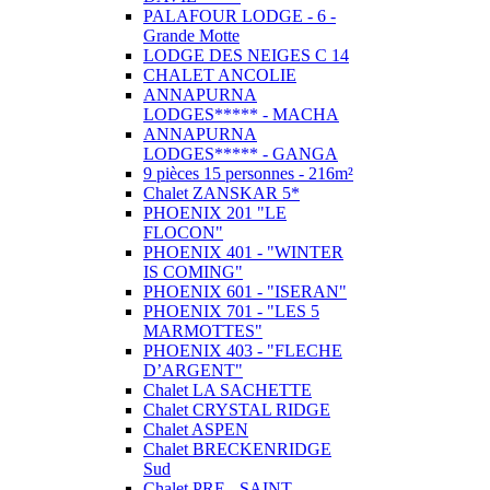
PALAFOUR LODGE - 6 -
Grande Motte
LODGE DES NEIGES C 14
CHALET ANCOLIE
ANNAPURNA
LODGES***** - MACHA
ANNAPURNA
LODGES***** - GANGA
9 pièces 15 personnes - 216m²
Chalet ZANSKAR 5*
PHOENIX 201 "LE
FLOCON"
PHOENIX 401 - "WINTER
IS COMING"
PHOENIX 601 - "ISERAN"
PHOENIX 701 - "LES 5
MARMOTTES"
PHOENIX 403 - "FLECHE
D’ARGENT"
Chalet LA SACHETTE
Chalet CRYSTAL RIDGE
Chalet ASPEN
Chalet BRECKENRIDGE
Sud
Chalet PRE - SAINT -