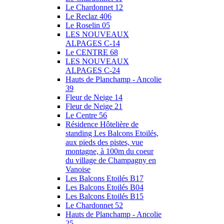
Le Chardonnet 12
Le Reclaz 406
Le Roselin 05
LES NOUVEAUX
ALPAGES C-14
Le CENTRE 68
LES NOUVEAUX
ALPAGES C-24
Hauts de Planchamp - Ancolie
39
Fleur de Neige 14
Fleur de Neige 21
Le Centre 56
Résidence Hôtelière de
standing Les Balcons Etoilés,
aux pieds des pistes, vue
montagne, à 100m du coeur
du village de Champagny en
Vanoise
Les Balcons Etoilés B17
Les Balcons Etoilés B04
Les Balcons Etoilés B15
Le Chardonnet 52
Hauts de Planchamp - Ancolie
25