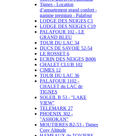
Tignes - Location
d’appartement grand confort -
gamme premium - Palafour
LODGE DES NEIGES C1
LODGE DES NEIGES C19
PALAFOUR 102 - LE
GRAND BLEU
TOUR DU LAC 34
DUCS DE SAVOIE 52-54
LE ROSSET 6
ECRIN DES NEIGES B006
CHALET CLUB 102
CIMES 12
TOUR DU LAC 36
PALAFOUR 1102 -
CHALET du LAC de
TIGNES
SOLEIL B 53 - "LAKE
VIEW"
TELEMARK 27
PHOENIX 302 -
"ASHOKAN"
MOUTIERES B2-53 - Tignes
Cosy Altitude
HAMEAUX de TOVIERE