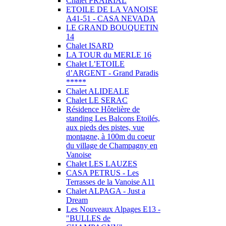
Chalet PRAIRIAL
ETOILE DE LA VANOISE
A41-51 - CASA NEVADA
LE GRAND BOUQUETIN
14
Chalet ISARD
LA TOUR du MERLE 16
Chalet L’ETOILE
d’ARGENT - Grand Paradis
*****
Chalet ALIDEALE
Chalet LE SERAC
Résidence Hôtelière de
standing Les Balcons Etoilés,
aux pieds des pistes, vue
montagne, à 100m du coeur
du village de Champagny en
Vanoise
Chalet LES LAUZES
CASA PETRUS - Les
Terrasses de la Vanoise A11
Chalet ALPAGA - Just a
Dream
Les Nouveaux Alpages E13 -
"BULLES de