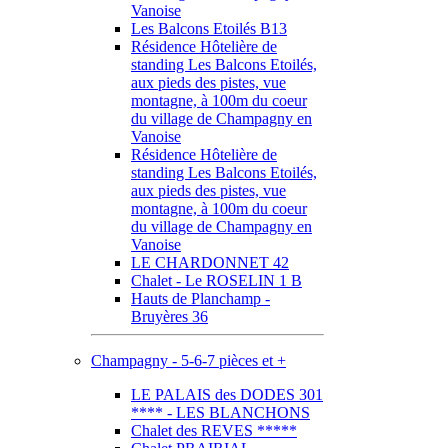
Vanoise
Les Balcons Etoilés B13
Résidence Hôtelière de
standing Les Balcons Etoilés,
aux pieds des pistes, vue
montagne, à 100m du coeur
du village de Champagny en
Vanoise
Résidence Hôtelière de
standing Les Balcons Etoilés,
aux pieds des pistes, vue
montagne, à 100m du coeur
du village de Champagny en
Vanoise
LE CHARDONNET 42
Chalet - Le ROSELIN 1 B
Hauts de Planchamp -
Bruyères 36
Champagny - 5-6-7 pièces et +
LE PALAIS des DODES 301
**** - LES BLANCHONS
Chalet des REVES *****