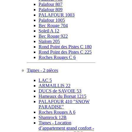
Palafour 807
Palafour 809
PALAFOUR 1003
Palafour 1005
Bec Rouge 704
Soleil A 12
Bec Rouge 922
Slalom 205
Rond Point des Pistes C 180
Rond Point des Pistes C 225
Roches Rouges C 6
Tignes - 2 pièces
LAC 5
ARMAILLIS 22
DUCS de SAVOIE 53
Hameaux du Borsat 1215
PALAFOUR 410 "SNOW
PARADISE"
Roches Rouges A 6
Shamrock 12B
Tignes - Location
d’appartement grand confort -