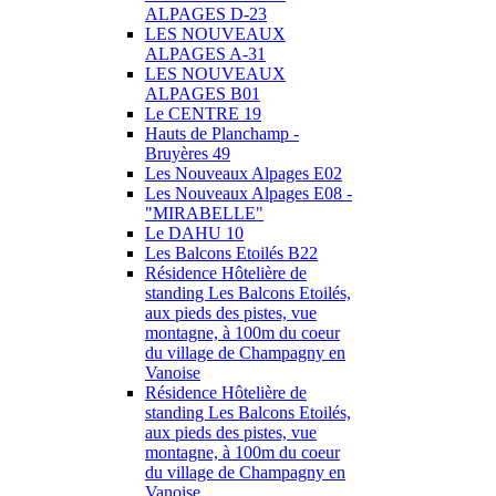
ALPAGES D-23
LES NOUVEAUX
ALPAGES A-31
LES NOUVEAUX
ALPAGES B01
Le CENTRE 19
Hauts de Planchamp -
Bruyères 49
Les Nouveaux Alpages E02
Les Nouveaux Alpages E08 -
"MIRABELLE"
Le DAHU 10
Les Balcons Etoilés B22
Résidence Hôtelière de
standing Les Balcons Etoilés,
aux pieds des pistes, vue
montagne, à 100m du coeur
du village de Champagny en
Vanoise
Résidence Hôtelière de
standing Les Balcons Etoilés,
aux pieds des pistes, vue
montagne, à 100m du coeur
du village de Champagny en
Vanoise