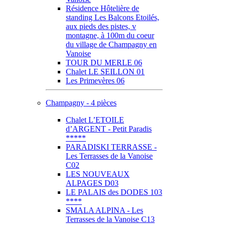
Résidence Hôtelière de
standing Les Balcons Etoilés,
aux pieds des pistes, v
montagne, à 100m du coeur
du village de Champagny en
Vanoise
TOUR DU MERLE 06
Chalet LE SEILLON 01
Les Primevères 06
Champagny - 4 pièces
Chalet L’ETOILE
d’ARGENT - Petit Paradis
*****
PARADISKI TERRASSE -
Les Terrasses de la Vanoise
C02
LES NOUVEAUX
ALPAGES D03
LE PALAIS des DODES 103
****
SMALA ALPINA - Les
Terrasses de la Vanoise C13