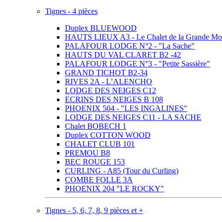
Tignes - 4 pièces
Duplex BLUEWOOD
HAUTS LIEUX A3 - Le Chalet de la Grande Mo
PALAFOUR LODGE N°2 - "La Sache"
HAUTS DU VAL CLARET B2 -42
PALAFOUR LODGE N°3 - "Petite Sassière"
GRAND TICHOT B2-34
RIVES 2A - L’ALENCHO
LODGE DES NEIGES C12
ECRINS DES NEIGES B 108
PHOENIX 504 - "LES INGALINES"
LODGE DES NEIGES C11 - LA SACHE
Chalet BOBECH 1
Duplex COTTON WOOD
CHALET CLUB 101
PREMOU B8
BEC ROUGE 153
CURLING - A85 (Tour du Curling)
COMBE FOLLE 3A
PHOENIX 204 "LE ROCKY"
Tignes - 5, 6, 7, 8, 9 pièces et +