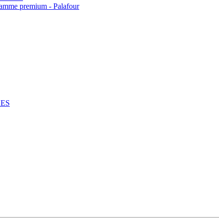
 gamme premium - Palafour
NES