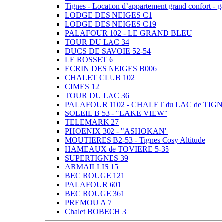
Tignes - Location d’appartement grand confort -
LODGE DES NEIGES C1
LODGE DES NEIGES C19
PALAFOUR 102 - LE GRAND BLEU
TOUR DU LAC 34
DUCS DE SAVOIE 52-54
LE ROSSET 6
ECRIN DES NEIGES B006
CHALET CLUB 102
CIMES 12
TOUR DU LAC 36
PALAFOUR 1102 - CHALET du LAC de TIG
SOLEIL B 53 - "LAKE VIEW"
TELEMARK 27
PHOENIX 302 - "ASHOKAN"
MOUTIERES B2-53 - Tignes Cosy Altitude
HAMEAUX de TOVIERE 5-35
SUPERTIGNES 39
ARMAILLIS 15
BEC ROUGE 121
PALAFOUR 601
BEC ROUGE 361
PREMOU A 7
Chalet BOBECH 3