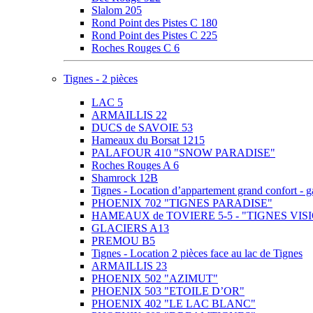
Slalom 205
Rond Point des Pistes C 180
Rond Point des Pistes C 225
Roches Rouges C 6
Tignes - 2 pièces
LAC 5
ARMAILLIS 22
DUCS de SAVOIE 53
Hameaux du Borsat 1215
PALAFOUR 410 "SNOW PARADISE"
Roches Rouges A 6
Shamrock 12B
Tignes - Location d’appartement grand confor
PHOENIX 702 "TIGNES PARADISE"
HAMEAUX de TOVIERE 5-5 - "TIGNES VIS
GLACIERS A13
PREMOU B5
Tignes - Location 2 pièces face au lac de Tignes
ARMAILLIS 23
PHOENIX 502 "AZIMUT"
PHOENIX 503 "ETOILE D’OR"
PHOENIX 402 "LE LAC BLANC"