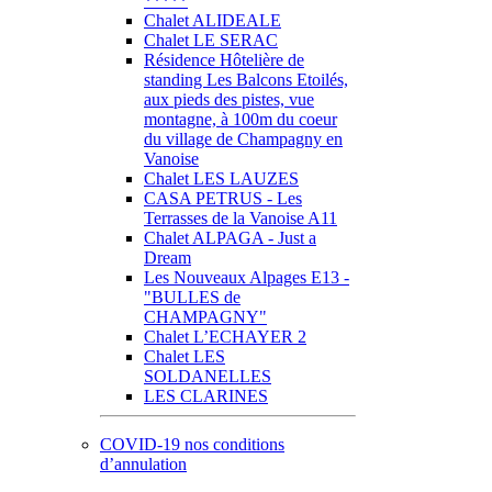
*****
Chalet ALIDEALE
Chalet LE SERAC
Résidence Hôtelière de
standing Les Balcons Etoilés,
aux pieds des pistes, vue
montagne, à 100m du coeur
du village de Champagny en
Vanoise
Chalet LES LAUZES
CASA PETRUS - Les
Terrasses de la Vanoise A11
Chalet ALPAGA - Just a
Dream
Les Nouveaux Alpages E13 -
"BULLES de
CHAMPAGNY"
Chalet L’ECHAYER 2
Chalet LES
SOLDANELLES
LES CLARINES
COVID-19 nos conditions
d’annulation