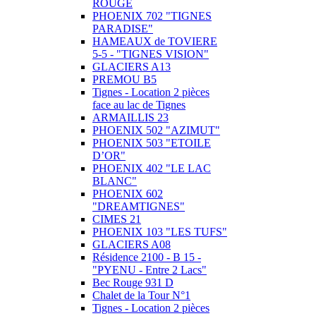
ROUGE
PHOENIX 702 "TIGNES
PARADISE"
HAMEAUX de TOVIERE
5-5 - "TIGNES VISION"
GLACIERS A13
PREMOU B5
Tignes - Location 2 pièces
face au lac de Tignes
ARMAILLIS 23
PHOENIX 502 "AZIMUT"
PHOENIX 503 "ETOILE
D’OR"
PHOENIX 402 "LE LAC
BLANC"
PHOENIX 602
"DREAMTIGNES"
CIMES 21
PHOENIX 103 "LES TUFS"
GLACIERS A08
Résidence 2100 - B 15 -
"PYENU - Entre 2 Lacs"
Bec Rouge 931 D
Chalet de la Tour N°1
Tignes - Location 2 pièces