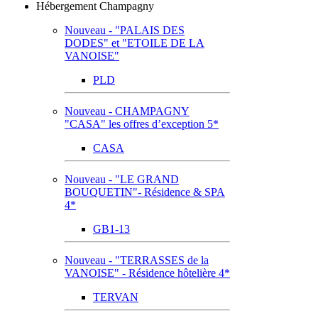
Hébergement Champagny
Nouveau - "PALAIS DES
DODES" et "ETOILE DE LA
VANOISE"
PLD
Nouveau - CHAMPAGNY
"CASA" les offres d’exception 5*
CASA
Nouveau - "LE GRAND
BOUQUETIN"- Résidence & SPA
4*
GB1-13
Nouveau - "TERRASSES de la
VANOISE" - Résidence hôtelière 4*
TERVAN