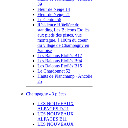
39
Fleur de Neige 14
Fleur de Neige 21
Le Centre 56
Résidence Hôtelière de
standing Les Balcons Etoilés,
aux pieds des pistes, vue
montagne, à 100m du coeur
du village de Champagny en
Vanoise
Les Balcons Etoilés B17
Les Balcons Etoilés B04
Les Balcons Etoilés B15
Le Chardonnet 52
Hauts de Planchamp - Ancolie
25
Champagny - 3 pièces
LES NOUVEAUX
ALPAGES D-21
LES NOUVEAUX
ALPAGES B11
LES NOUVEAUX