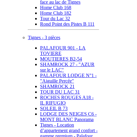
face au lac de Tignes
Home Club 168
Home Club 182
Tour du Lac 32
Rond Point des Pistes B 111
Tignes - 3 pièces
PALAFOUR 901 - LA
TOVIERE
MOUTIERES B2-54
SHAMROCK 27 - "AZUR
sur le LAC"
PALAFOUR LODGE N°1 -
"Aiguille Percée"
SHAMROCK 21
TOUR DU LAC 31
ROCHES ROUGES A18 -
IL RIFUGIO
SOLEIL B 73
LODGE DES NEIGES C6 -
MONT BLANC Panorama
Tignes - Location
d’appartement grand confort -
gamme premium - Palafour