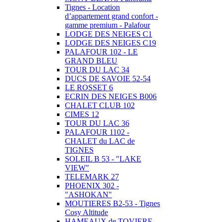
Tignes - Location
d’appartement grand confort -
gamme premium - Palafour
LODGE DES NEIGES C1
LODGE DES NEIGES C19
PALAFOUR 102 - LE
GRAND BLEU
TOUR DU LAC 34
DUCS DE SAVOIE 52-54
LE ROSSET 6
ECRIN DES NEIGES B006
CHALET CLUB 102
CIMES 12
TOUR DU LAC 36
PALAFOUR 1102 -
CHALET du LAC de
TIGNES
SOLEIL B 53 - "LAKE
VIEW"
TELEMARK 27
PHOENIX 302 -
"ASHOKAN"
MOUTIERES B2-53 - Tignes
Cosy Altitude
HAMEAUX de TOVIERE