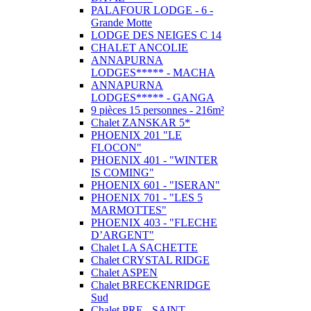
PALAFOUR LODGE - 6 -
Grande Motte
LODGE DES NEIGES C 14
CHALET ANCOLIE
ANNAPURNA
LODGES***** - MACHA
ANNAPURNA
LODGES***** - GANGA
9 pièces 15 personnes - 216m²
Chalet ZANSKAR 5*
PHOENIX 201 "LE
FLOCON"
PHOENIX 401 - "WINTER
IS COMING"
PHOENIX 601 - "ISERAN"
PHOENIX 701 - "LES 5
MARMOTTES"
PHOENIX 403 - "FLECHE
D’ARGENT"
Chalet LA SACHETTE
Chalet CRYSTAL RIDGE
Chalet ASPEN
Chalet BRECKENRIDGE
Sud
Chalet PRE - SAINT -