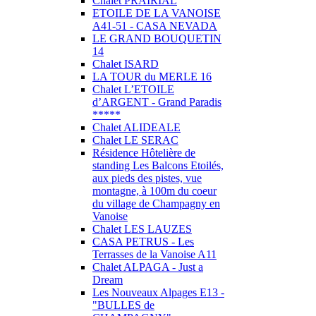
Chalet PRAIRIAL
ETOILE DE LA VANOISE
A41-51 - CASA NEVADA
LE GRAND BOUQUETIN
14
Chalet ISARD
LA TOUR du MERLE 16
Chalet L’ETOILE
d’ARGENT - Grand Paradis
*****
Chalet ALIDEALE
Chalet LE SERAC
Résidence Hôtelière de
standing Les Balcons Etoilés,
aux pieds des pistes, vue
montagne, à 100m du coeur
du village de Champagny en
Vanoise
Chalet LES LAUZES
CASA PETRUS - Les
Terrasses de la Vanoise A11
Chalet ALPAGA - Just a
Dream
Les Nouveaux Alpages E13 -
"BULLES de