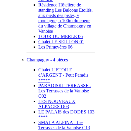
Résidence Hôtelière de
standing Les Balcons Etoilés,
aux pieds des pistes, v
montagne, à 100m du coeur
du village de Champagny en
Vanoise
TOUR DU MERLE 06
Chalet LE SEILLON 01
Les Primevères 06
Champagny - 4 pièces
Chalet L’ETOILE
d’ARGENT - Petit Paradis
*****
PARADISKI TERRASSE -
Les Terrasses de la Vanoise
C02
LES NOUVEAUX
ALPAGES D03
LE PALAIS des DODES 103
****
SMALA ALPINA - Les
Terrasses de la Vanoise C13