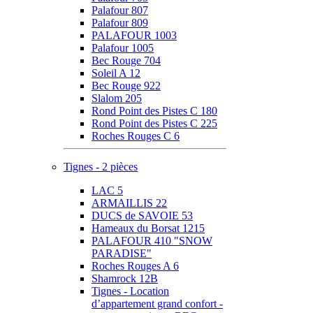
Palafour 807
Palafour 809
PALAFOUR 1003
Palafour 1005
Bec Rouge 704
Soleil A 12
Bec Rouge 922
Slalom 205
Rond Point des Pistes C 180
Rond Point des Pistes C 225
Roches Rouges C 6
Tignes - 2 pièces
LAC 5
ARMAILLIS 22
DUCS de SAVOIE 53
Hameaux du Borsat 1215
PALAFOUR 410 "SNOW
PARADISE"
Roches Rouges A 6
Shamrock 12B
Tignes - Location
d’appartement grand confort -