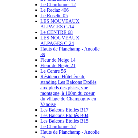
Le Chardonnet 12
Le Reclaz 406
Le Roselin 05
LES NOUVEAUX
ALPAGES C-14
Le CENTRE 68
LES NOUVEAUX
ALPAGES C-24
Hauts de Planchamp - Ancolie
39
Fleur de Neige 14
Fleur de Neige 21
Le Centre 56
Résidence Hôtelière de
standing Les Balcons Etoilés,
aux pieds des pistes, vue
montagne, à 100m du coeur
du village de Champagny en
Vanoise
Les Balcons Etoilés B17
Les Balcons Etoilés B04
Les Balcons Etoilés B15
Le Chardonnet 52
Hauts de Planchamp - Ancolie
25