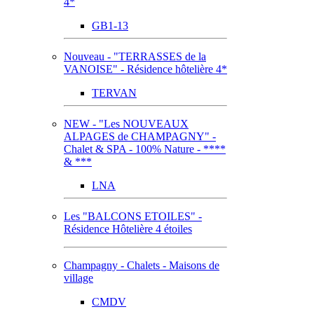
4*
GB1-13
Nouveau - "TERRASSES de la
VANOISE" - Résidence hôtelière 4*
TERVAN
NEW - "Les NOUVEAUX
ALPAGES de CHAMPAGNY" -
Chalet & SPA - 100% Nature - ****
& ***
LNA
Les "BALCONS ETOILES" -
Résidence Hôtelière 4 étoiles
Champagny - Chalets - Maisons de
village
CMDV