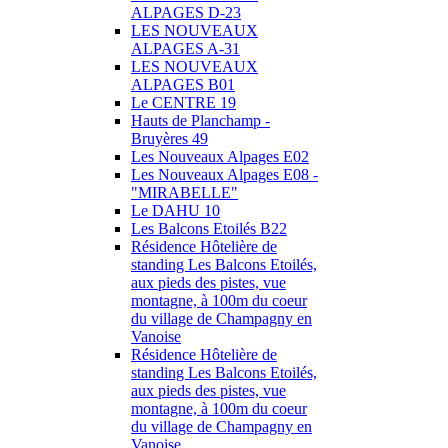
ALPAGES D-23
LES NOUVEAUX
ALPAGES A-31
LES NOUVEAUX
ALPAGES B01
Le CENTRE 19
Hauts de Planchamp -
Bruyères 49
Les Nouveaux Alpages E02
Les Nouveaux Alpages E08 -
"MIRABELLE"
Le DAHU 10
Les Balcons Etoilés B22
Résidence Hôtelière de
standing Les Balcons Etoilés,
aux pieds des pistes, vue
montagne, à 100m du coeur
du village de Champagny en
Vanoise
Résidence Hôtelière de
standing Les Balcons Etoilés,
aux pieds des pistes, vue
montagne, à 100m du coeur
du village de Champagny en
Vanoise