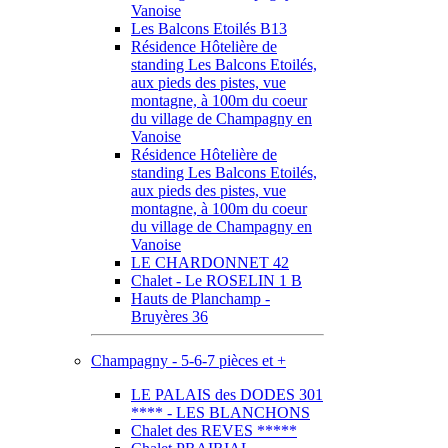
Vanoise
Les Balcons Etoilés B13
Résidence Hôtelière de
standing Les Balcons Etoilés,
aux pieds des pistes, vue
montagne, à 100m du coeur
du village de Champagny en
Vanoise
Résidence Hôtelière de
standing Les Balcons Etoilés,
aux pieds des pistes, vue
montagne, à 100m du coeur
du village de Champagny en
Vanoise
LE CHARDONNET 42
Chalet - Le ROSELIN 1 B
Hauts de Planchamp -
Bruyères 36
Champagny - 5-6-7 pièces et +
LE PALAIS des DODES 301
**** - LES BLANCHONS
Chalet des REVES *****