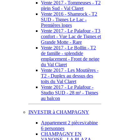
Vente 2017 - Tommeuses - T2
plein Sud - Val Claret
Vente 2016 - Shamrock - T2
SUD - Tignes Le Lac -
Premières loges
Vente 2017 - Le Palafour - T3
confort - Vue Lac de Tignes et
Grande Motte - Rare
Vente 2017 - Le Bollin - T2
de famille - splendide
emplacement - Front de neige
du Val Claret
Vente 2017 - Les Moutières -
T2 - Duplex au dessus des
toits du Val Claret
Vente 2017 - Le Palafour -
Studio SUD - 28 m² - Tignes
au balcon
INVESTIR à CHAMPAGNY
Appartement 2 pièces/cabine
6 personnes
CHAMPAGNY EN
VANOISE - LA PLAZA