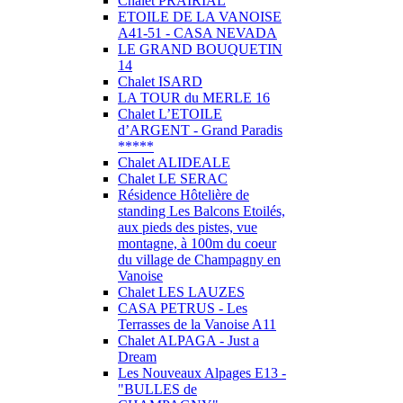
Chalet PRAIRIAL
ETOILE DE LA VANOISE
A41-51 - CASA NEVADA
LE GRAND BOUQUETIN
14
Chalet ISARD
LA TOUR du MERLE 16
Chalet L’ETOILE
d’ARGENT - Grand Paradis
*****
Chalet ALIDEALE
Chalet LE SERAC
Résidence Hôtelière de
standing Les Balcons Etoilés,
aux pieds des pistes, vue
montagne, à 100m du coeur
du village de Champagny en
Vanoise
Chalet LES LAUZES
CASA PETRUS - Les
Terrasses de la Vanoise A11
Chalet ALPAGA - Just a
Dream
Les Nouveaux Alpages E13 -
"BULLES de