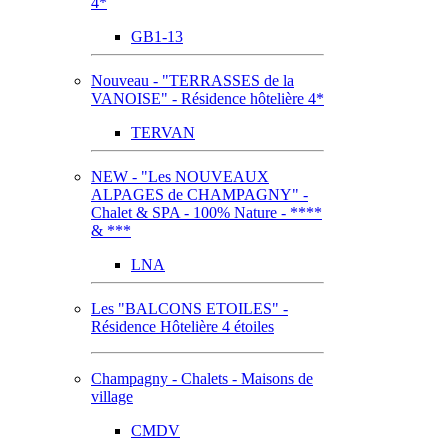
4*
GB1-13
Nouveau - "TERRASSES de la
VANOISE" - Résidence hôtelière 4*
TERVAN
NEW - "Les NOUVEAUX
ALPAGES de CHAMPAGNY" -
Chalet & SPA - 100% Nature - ****
& ***
LNA
Les "BALCONS ETOILES" -
Résidence Hôtelière 4 étoiles
Champagny - Chalets - Maisons de
village
CMDV