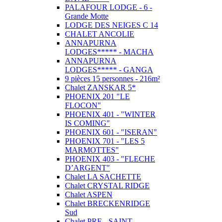
PALAFOUR LODGE - 6 -
Grande Motte
LODGE DES NEIGES C 14
CHALET ANCOLIE
ANNAPURNA
LODGES***** - MACHA
ANNAPURNA
LODGES***** - GANGA
9 pièces 15 personnes - 216m²
Chalet ZANSKAR 5*
PHOENIX 201 "LE
FLOCON"
PHOENIX 401 - "WINTER
IS COMING"
PHOENIX 601 - "ISERAN"
PHOENIX 701 - "LES 5
MARMOTTES"
PHOENIX 403 - "FLECHE
D’ARGENT"
Chalet LA SACHETTE
Chalet CRYSTAL RIDGE
Chalet ASPEN
Chalet BRECKENRIDGE
Sud
Chalet PRE - SAINT -