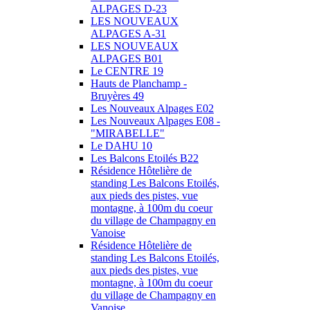
ALPAGES D-23
LES NOUVEAUX
ALPAGES A-31
LES NOUVEAUX
ALPAGES B01
Le CENTRE 19
Hauts de Planchamp -
Bruyères 49
Les Nouveaux Alpages E02
Les Nouveaux Alpages E08 -
"MIRABELLE"
Le DAHU 10
Les Balcons Etoilés B22
Résidence Hôtelière de
standing Les Balcons Etoilés,
aux pieds des pistes, vue
montagne, à 100m du coeur
du village de Champagny en
Vanoise
Résidence Hôtelière de
standing Les Balcons Etoilés,
aux pieds des pistes, vue
montagne, à 100m du coeur
du village de Champagny en
Vanoise