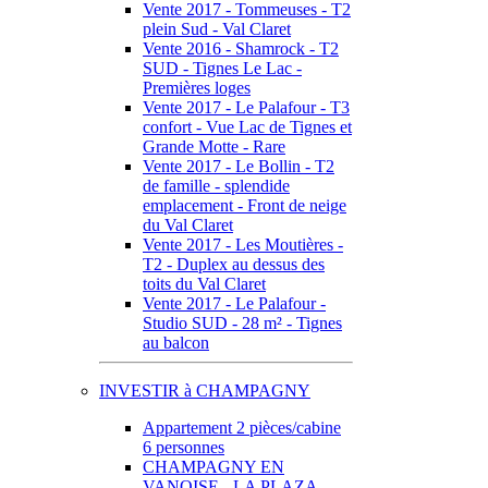
Vente 2017 - Tommeuses - T2
plein Sud - Val Claret
Vente 2016 - Shamrock - T2
SUD - Tignes Le Lac -
Premières loges
Vente 2017 - Le Palafour - T3
confort - Vue Lac de Tignes et
Grande Motte - Rare
Vente 2017 - Le Bollin - T2
de famille - splendide
emplacement - Front de neige
du Val Claret
Vente 2017 - Les Moutières -
T2 - Duplex au dessus des
toits du Val Claret
Vente 2017 - Le Palafour -
Studio SUD - 28 m² - Tignes
au balcon
INVESTIR à CHAMPAGNY
Appartement 2 pièces/cabine
6 personnes
CHAMPAGNY EN
VANOISE - LA PLAZA