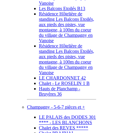
Vanoise
Les Balcons Etoilés B13
Résidence Hôtelière de
standing Les Balcons Etoilés,
aux pieds des pistes, vue
montagne, à 100m du coeur
du village de Champagny en
Vanoise
Résidence Hôtelière de
standing Les Balcons Etoilés,
aux pieds des pistes, vue
montagne, à 100m du coeur
du village de Champagny en
Vanoise
LE CHARDONNET 42
Chalet - Le ROSELIN 1 B
Hauts de Planchamp -
Bruyères 36
Champagny - 5-6-7 pièces et +
LE PALAIS des DODES 301
**** - LES BLANCHONS
Chalet des REVES *****