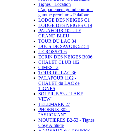
Tignes - Location
d’appartement grand confort -
gamme premium - Palafour
LODGE DES NEIGES C1
LODGE DES NEIGES C19
PALAFOUR 102 - LE
GRAND BLEU
TOUR DU LAC 34
DUCS DE SAVOIE 52-54
LE ROSSET 6
ECRIN DES NEIGES B006
CHALET CLUB 102
CIMES 12
TOUR DU LAC 36
PALAFOUR 1102 -
CHALET du LAC de
TIGNES
SOLEIL B 53 - "LAKE
VIEW"
TELEMARK 27
PHOENIX 302 -
"ASHOKAN"
MOUTIERES B2-53 - Tignes
Cosy Altitude
HAMEAUX de TOVIERE