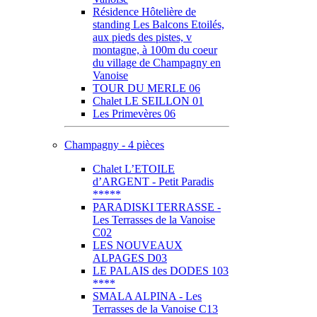
Résidence Hôtelière de
standing Les Balcons Etoilés,
aux pieds des pistes, v
montagne, à 100m du coeur
du village de Champagny en
Vanoise
TOUR DU MERLE 06
Chalet LE SEILLON 01
Les Primevères 06
Champagny - 4 pièces
Chalet L’ETOILE
d’ARGENT - Petit Paradis
*****
PARADISKI TERRASSE -
Les Terrasses de la Vanoise
C02
LES NOUVEAUX
ALPAGES D03
LE PALAIS des DODES 103
****
SMALA ALPINA - Les
Terrasses de la Vanoise C13