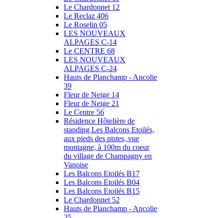
Le Chardonnet 12
Le Reclaz 406
Le Roselin 05
LES NOUVEAUX
ALPAGES C-14
Le CENTRE 68
LES NOUVEAUX
ALPAGES C-24
Hauts de Planchamp - Ancolie
39
Fleur de Neige 14
Fleur de Neige 21
Le Centre 56
Résidence Hôtelière de
standing Les Balcons Etoilés,
aux pieds des pistes, vue
montagne, à 100m du coeur
du village de Champagny en
Vanoise
Les Balcons Etoilés B17
Les Balcons Etoilés B04
Les Balcons Etoilés B15
Le Chardonnet 52
Hauts de Planchamp - Ancolie
25