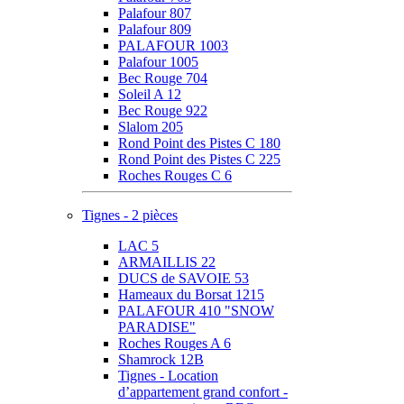
Palafour 807
Palafour 809
PALAFOUR 1003
Palafour 1005
Bec Rouge 704
Soleil A 12
Bec Rouge 922
Slalom 205
Rond Point des Pistes C 180
Rond Point des Pistes C 225
Roches Rouges C 6
Tignes - 2 pièces
LAC 5
ARMAILLIS 22
DUCS de SAVOIE 53
Hameaux du Borsat 1215
PALAFOUR 410 "SNOW
PARADISE"
Roches Rouges A 6
Shamrock 12B
Tignes - Location
d’appartement grand confort -