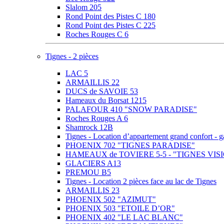
Slalom 205
Rond Point des Pistes C 180
Rond Point des Pistes C 225
Roches Rouges C 6
Tignes - 2 pièces
LAC 5
ARMAILLIS 22
DUCS de SAVOIE 53
Hameaux du Borsat 1215
PALAFOUR 410 "SNOW PARADISE"
Roches Rouges A 6
Shamrock 12B
Tignes - Location d’appartement grand confor
PHOENIX 702 "TIGNES PARADISE"
HAMEAUX de TOVIERE 5-5 - "TIGNES VIS
GLACIERS A13
PREMOU B5
Tignes - Location 2 pièces face au lac de Tignes
ARMAILLIS 23
PHOENIX 502 "AZIMUT"
PHOENIX 503 "ETOILE D’OR"
PHOENIX 402 "LE LAC BLANC"