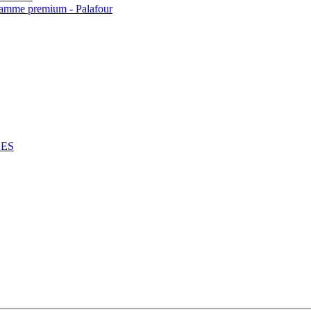
 gamme premium - Palafour
NES