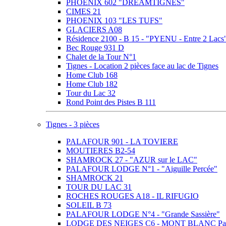
PHOENIX 602 "DREAMTIGNES"
CIMES 21
PHOENIX 103 "LES TUFS"
GLACIERS A08
Résidence 2100 - B 15 - "PYENU - Entre 2 Lacs
Bec Rouge 931 D
Chalet de la Tour N°1
Tignes - Location 2 pièces face au lac de Tignes
Home Club 168
Home Club 182
Tour du Lac 32
Rond Point des Pistes B 111
Tignes - 3 pièces
PALAFOUR 901 - LA TOVIERE
MOUTIERES B2-54
SHAMROCK 27 - "AZUR sur le LAC"
PALAFOUR LODGE N°1 - "Aiguille Percée"
SHAMROCK 21
TOUR DU LAC 31
ROCHES ROUGES A18 - IL RIFUGIO
SOLEIL B 73
PALAFOUR LODGE N°4 - "Grande Sassière"
LODGE DES NEIGES C6 - MONT BLANC Pa