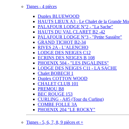
Tignes - 4 pièces
Duplex BLUEWOOD
HAUTS LIEUX A3 - Le Chalet de la Grande Mo
PALAFOUR LODGE N°2 - "La Sache"
HAUTS DU VAL CLARET B2 -42
PALAFOUR LODGE N°3 - "Petite Sassière"
GRAND TICHOT B2-34
RIVES 2A - L’ALENCHO
LODGE DES NEIGES C12
ECRINS DES NEIGES B 108
PHOENIX 504 - "LES INGALINES"
LODGE DES NEIGES C11 - LA SACHE
Chalet BOBECH 1
Duplex COTTON WOOD
CHALET CLUB 101
PREMOU B8
BEC ROUGE 153
CURLING - A85 (Tour du Curling)
COMBE FOLLE 3A
PHOENIX 204 "LE ROCKY"
Tignes - 5, 6, 7, 8, 9 pièces et +