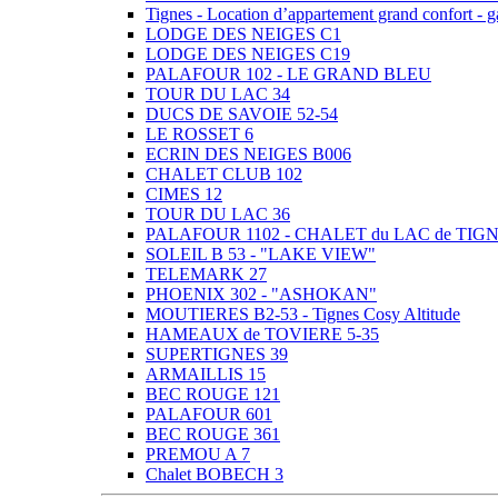
Tignes - Location d’appartement grand confort -
LODGE DES NEIGES C1
LODGE DES NEIGES C19
PALAFOUR 102 - LE GRAND BLEU
TOUR DU LAC 34
DUCS DE SAVOIE 52-54
LE ROSSET 6
ECRIN DES NEIGES B006
CHALET CLUB 102
CIMES 12
TOUR DU LAC 36
PALAFOUR 1102 - CHALET du LAC de TIG
SOLEIL B 53 - "LAKE VIEW"
TELEMARK 27
PHOENIX 302 - "ASHOKAN"
MOUTIERES B2-53 - Tignes Cosy Altitude
HAMEAUX de TOVIERE 5-35
SUPERTIGNES 39
ARMAILLIS 15
BEC ROUGE 121
PALAFOUR 601
BEC ROUGE 361
PREMOU A 7
Chalet BOBECH 3