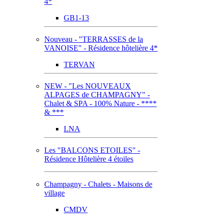
4*
GB1-13
Nouveau - "TERRASSES de la
VANOISE" - Résidence hôtelière 4*
TERVAN
NEW - "Les NOUVEAUX
ALPAGES de CHAMPAGNY" -
Chalet & SPA - 100% Nature - ****
& ***
LNA
Les "BALCONS ETOILES" -
Résidence Hôtelière 4 étoiles
Champagny - Chalets - Maisons de
village
CMDV