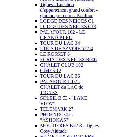
Tignes - Location
d’appartement grand confort -
gamme premium - Palafour
LODGE DES NEIGES C1
LODGE DES NEIGES C19
PALAFOUR 102 - LE
GRAND BLEU
TOUR DU LAC 34
DUCS DE SAVOIE 52-54
LE ROSSET 6
ECRIN DES NEIGES B006
CHALET CLUB 102
CIMES 12
TOUR DU LAC 36
PALAFOUR 1102 -
CHALET du LAC de
TIGNES
SOLEIL B 53 - "LAKE
VIEW"
TELEMARK 27
PHOENIX 302 -
"ASHOKAN"
MOUTIERES B2-53 - Tignes
Cosy Altitude
HAMEAUX de TOVIERE