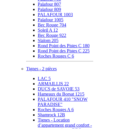
Palafour 807
Palafour 809
PALAFOUR 1003
Palafour 1005
Bec Rouge 704
Soleil A 12
Bec Rouge 922
Slalom 205
Rond Point des Pistes C 180
Rond Point des Pistes C 225
Roches Rouges C 6
Tignes - 2 pièces
LAC 5
ARMAILLIS 22
DUCS de SAVOIE 53
Hameaux du Borsat 1215
PALAFOUR 410 "SNOW
PARADISE"
Roches Rouges A 6
Shamrock 12B
Tignes - Location
d’appartement grand confort -