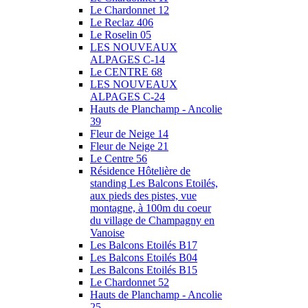
Le Chardonnet 12
Le Reclaz 406
Le Roselin 05
LES NOUVEAUX
ALPAGES C-14
Le CENTRE 68
LES NOUVEAUX
ALPAGES C-24
Hauts de Planchamp - Ancolie
39
Fleur de Neige 14
Fleur de Neige 21
Le Centre 56
Résidence Hôtelière de
standing Les Balcons Etoilés,
aux pieds des pistes, vue
montagne, à 100m du coeur
du village de Champagny en
Vanoise
Les Balcons Etoilés B17
Les Balcons Etoilés B04
Les Balcons Etoilés B15
Le Chardonnet 52
Hauts de Planchamp - Ancolie
25