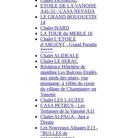
Chalet PRAIRIAL
ETOILE DE LA VANOISE
A41-51 - CASA NEVADA
LE GRAND BOUQUETIN
14
Chalet ISARD
LA TOUR du MERLE 16
Chalet L’ETOILE
d’ARGENT - Grand Paradis
*****
Chalet ALIDEALE
Chalet LE SERAC
Résidence Hôtelière de
standing Les Balcons Etoilés,
aux pieds des pistes, vue
montagne, à 100m du coeur
du village de Champagny en
Vanoise
Chalet LES LAUZES
CASA PETRUS - Les
Terrasses de la Vanoise A11
Chalet ALPAGA - Just a
Dream
Les Nouveaux Alpages E13 -
"BULLES de