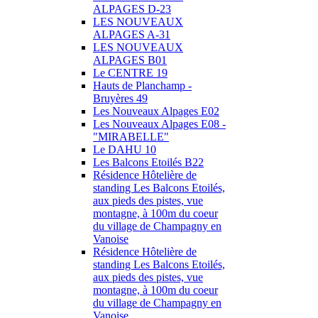
ALPAGES D-23
LES NOUVEAUX
ALPAGES A-31
LES NOUVEAUX
ALPAGES B01
Le CENTRE 19
Hauts de Planchamp -
Bruyères 49
Les Nouveaux Alpages E02
Les Nouveaux Alpages E08 -
"MIRABELLE"
Le DAHU 10
Les Balcons Etoilés B22
Résidence Hôtelière de
standing Les Balcons Etoilés,
aux pieds des pistes, vue
montagne, à 100m du coeur
du village de Champagny en
Vanoise
Résidence Hôtelière de
standing Les Balcons Etoilés,
aux pieds des pistes, vue
montagne, à 100m du coeur
du village de Champagny en
Vanoise