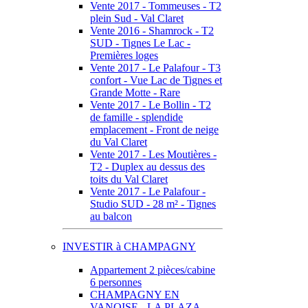
Vente 2017 - Tommeuses - T2
plein Sud - Val Claret
Vente 2016 - Shamrock - T2
SUD - Tignes Le Lac -
Premières loges
Vente 2017 - Le Palafour - T3
confort - Vue Lac de Tignes et
Grande Motte - Rare
Vente 2017 - Le Bollin - T2
de famille - splendide
emplacement - Front de neige
du Val Claret
Vente 2017 - Les Moutières -
T2 - Duplex au dessus des
toits du Val Claret
Vente 2017 - Le Palafour -
Studio SUD - 28 m² - Tignes
au balcon
INVESTIR à CHAMPAGNY
Appartement 2 pièces/cabine
6 personnes
CHAMPAGNY EN
VANOISE - LA PLAZA