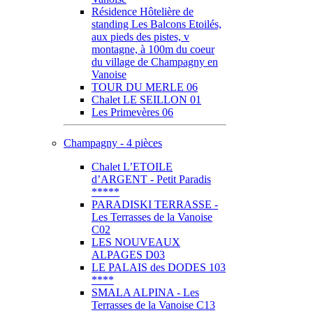
Résidence Hôtelière de
standing Les Balcons Etoilés,
aux pieds des pistes, v
montagne, à 100m du coeur
du village de Champagny en
Vanoise
TOUR DU MERLE 06
Chalet LE SEILLON 01
Les Primevères 06
Champagny - 4 pièces
Chalet L’ETOILE
d’ARGENT - Petit Paradis
*****
PARADISKI TERRASSE -
Les Terrasses de la Vanoise
C02
LES NOUVEAUX
ALPAGES D03
LE PALAIS des DODES 103
****
SMALA ALPINA - Les
Terrasses de la Vanoise C13