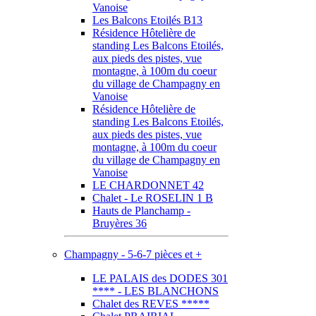
Vanoise
Les Balcons Etoilés B13
Résidence Hôtelière de
standing Les Balcons Etoilés,
aux pieds des pistes, vue
montagne, à 100m du coeur
du village de Champagny en
Vanoise
Résidence Hôtelière de
standing Les Balcons Etoilés,
aux pieds des pistes, vue
montagne, à 100m du coeur
du village de Champagny en
Vanoise
LE CHARDONNET 42
Chalet - Le ROSELIN 1 B
Hauts de Planchamp -
Bruyères 36
Champagny - 5-6-7 pièces et +
LE PALAIS des DODES 301
**** - LES BLANCHONS
Chalet des REVES *****