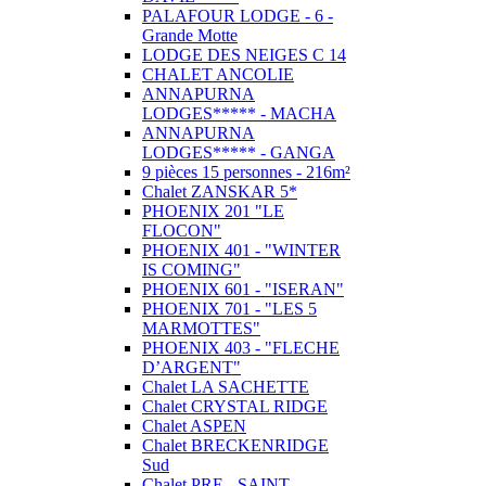
PALAFOUR LODGE - 6 -
Grande Motte
LODGE DES NEIGES C 14
CHALET ANCOLIE
ANNAPURNA
LODGES***** - MACHA
ANNAPURNA
LODGES***** - GANGA
9 pièces 15 personnes - 216m²
Chalet ZANSKAR 5*
PHOENIX 201 "LE
FLOCON"
PHOENIX 401 - "WINTER
IS COMING"
PHOENIX 601 - "ISERAN"
PHOENIX 701 - "LES 5
MARMOTTES"
PHOENIX 403 - "FLECHE
D’ARGENT"
Chalet LA SACHETTE
Chalet CRYSTAL RIDGE
Chalet ASPEN
Chalet BRECKENRIDGE
Sud
Chalet PRE - SAINT -