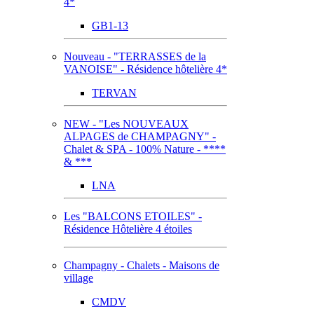
4*
GB1-13
Nouveau - "TERRASSES de la
VANOISE" - Résidence hôtelière 4*
TERVAN
NEW - "Les NOUVEAUX
ALPAGES de CHAMPAGNY" -
Chalet & SPA - 100% Nature - ****
& ***
LNA
Les "BALCONS ETOILES" -
Résidence Hôtelière 4 étoiles
Champagny - Chalets - Maisons de
village
CMDV