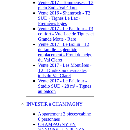
Vente 2017 - Tommeuses - T2
plein Sud - Val Claret
Vente 2016 - Shamrock - T2
SUD - Tignes Le Lac -
Premières loges
Vente 2017 - Le Palafour - T3
confort - Vue Lac de Tignes et
Grande Motte - Rare
Vente 2017 - Le Bollin - T2
de famille - splendide
emplacement - Front de neige
du Val Claret
Vente 2017 - Les Moutières -
T2 - Duplex au dessus des
toits du Val Claret
Vente 2017 - Le Palafour -
Studio SUD - 28 m² - Tignes
au balcon
INVESTIR à CHAMPAGNY
Appartement 2 pièces/cabine
6 personnes
CHAMPAGNY EN
VANOISE - LA PLAZA