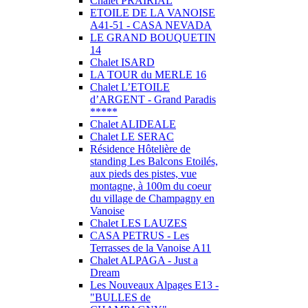
Chalet PRAIRIAL
ETOILE DE LA VANOISE
A41-51 - CASA NEVADA
LE GRAND BOUQUETIN
14
Chalet ISARD
LA TOUR du MERLE 16
Chalet L’ETOILE
d’ARGENT - Grand Paradis
*****
Chalet ALIDEALE
Chalet LE SERAC
Résidence Hôtelière de
standing Les Balcons Etoilés,
aux pieds des pistes, vue
montagne, à 100m du coeur
du village de Champagny en
Vanoise
Chalet LES LAUZES
CASA PETRUS - Les
Terrasses de la Vanoise A11
Chalet ALPAGA - Just a
Dream
Les Nouveaux Alpages E13 -
"BULLES de