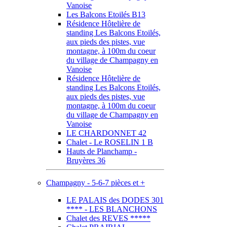
Vanoise
Les Balcons Etoilés B13
Résidence Hôtelière de
standing Les Balcons Etoilés,
aux pieds des pistes, vue
montagne, à 100m du coeur
du village de Champagny en
Vanoise
Résidence Hôtelière de
standing Les Balcons Etoilés,
aux pieds des pistes, vue
montagne, à 100m du coeur
du village de Champagny en
Vanoise
LE CHARDONNET 42
Chalet - Le ROSELIN 1 B
Hauts de Planchamp -
Bruyères 36
Champagny - 5-6-7 pièces et +
LE PALAIS des DODES 301
**** - LES BLANCHONS
Chalet des REVES *****