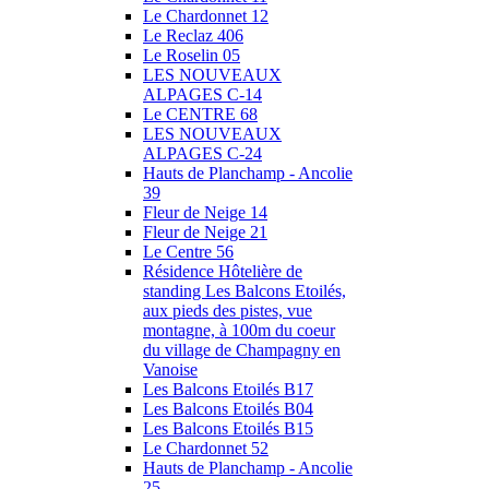
Le Chardonnet 12
Le Reclaz 406
Le Roselin 05
LES NOUVEAUX
ALPAGES C-14
Le CENTRE 68
LES NOUVEAUX
ALPAGES C-24
Hauts de Planchamp - Ancolie
39
Fleur de Neige 14
Fleur de Neige 21
Le Centre 56
Résidence Hôtelière de
standing Les Balcons Etoilés,
aux pieds des pistes, vue
montagne, à 100m du coeur
du village de Champagny en
Vanoise
Les Balcons Etoilés B17
Les Balcons Etoilés B04
Les Balcons Etoilés B15
Le Chardonnet 52
Hauts de Planchamp - Ancolie
25