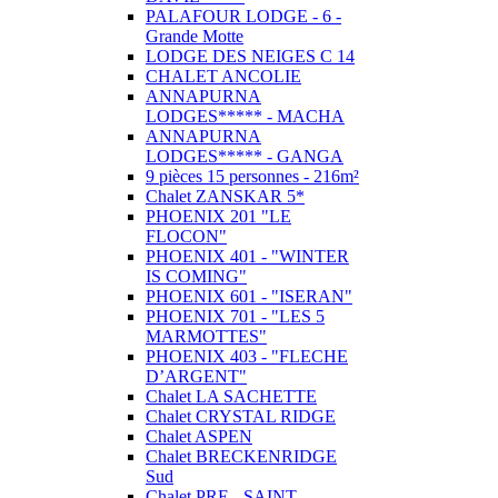
PALAFOUR LODGE - 6 -
Grande Motte
LODGE DES NEIGES C 14
CHALET ANCOLIE
ANNAPURNA
LODGES***** - MACHA
ANNAPURNA
LODGES***** - GANGA
9 pièces 15 personnes - 216m²
Chalet ZANSKAR 5*
PHOENIX 201 "LE
FLOCON"
PHOENIX 401 - "WINTER
IS COMING"
PHOENIX 601 - "ISERAN"
PHOENIX 701 - "LES 5
MARMOTTES"
PHOENIX 403 - "FLECHE
D’ARGENT"
Chalet LA SACHETTE
Chalet CRYSTAL RIDGE
Chalet ASPEN
Chalet BRECKENRIDGE
Sud
Chalet PRE - SAINT -