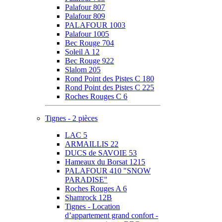
Palafour 807
Palafour 809
PALAFOUR 1003
Palafour 1005
Bec Rouge 704
Soleil A 12
Bec Rouge 922
Slalom 205
Rond Point des Pistes C 180
Rond Point des Pistes C 225
Roches Rouges C 6
Tignes - 2 pièces
LAC 5
ARMAILLIS 22
DUCS de SAVOIE 53
Hameaux du Borsat 1215
PALAFOUR 410 "SNOW
PARADISE"
Roches Rouges A 6
Shamrock 12B
Tignes - Location
d’appartement grand confort -