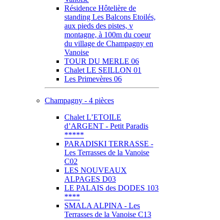
Résidence Hôtelière de
standing Les Balcons Etoilés,
aux pieds des pistes, v
montagne, à 100m du coeur
du village de Champagny en
Vanoise
TOUR DU MERLE 06
Chalet LE SEILLON 01
Les Primevères 06
Champagny - 4 pièces
Chalet L’ETOILE
d’ARGENT - Petit Paradis
*****
PARADISKI TERRASSE -
Les Terrasses de la Vanoise
C02
LES NOUVEAUX
ALPAGES D03
LE PALAIS des DODES 103
****
SMALA ALPINA - Les
Terrasses de la Vanoise C13