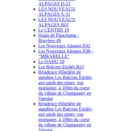
ALPAGES D-23
LES NOUVEAUX
ALPAGES A-31
LES NOUVEAUX
ALPAGES B01
Le CENTRE 19
Hauts de Planchamp -
Bruyères 49
Les Nouveaux Alpages E02
Les Nouveaux Alpages E08 -
"MIRABELLE"
Le DAHU 10
Les Balcons Etoilés B22
Résidence Hôtelière de
standing Les Balcons Etoilés,
aux pieds des pistes, vue
montagne, à 100m du coeur
du village de Champagny en
Vanoise
Résidence Hôtelière de
standing Les Balcons Etoilés,
aux pieds des pistes, vue
montagne, à 100m du coeur
du village de Champagny en
Vanoise