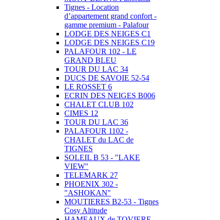
Tignes - Location
d’appartement grand confort -
gamme premium - Palafour
LODGE DES NEIGES C1
LODGE DES NEIGES C19
PALAFOUR 102 - LE
GRAND BLEU
TOUR DU LAC 34
DUCS DE SAVOIE 52-54
LE ROSSET 6
ECRIN DES NEIGES B006
CHALET CLUB 102
CIMES 12
TOUR DU LAC 36
PALAFOUR 1102 -
CHALET du LAC de
TIGNES
SOLEIL B 53 - "LAKE
VIEW"
TELEMARK 27
PHOENIX 302 -
"ASHOKAN"
MOUTIERES B2-53 - Tignes
Cosy Altitude
HAMEAUX de TOVIERE