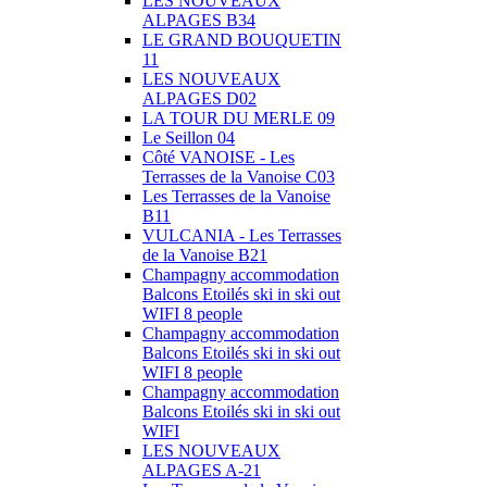
LES NOUVEAUX
ALPAGES B34
LE GRAND BOUQUETIN
11
LES NOUVEAUX
ALPAGES D02
LA TOUR DU MERLE 09
Le Seillon 04
Côté VANOISE - Les
Terrasses de la Vanoise C03
Les Terrasses de la Vanoise
B11
VULCANIA - Les Terrasses
de la Vanoise B21
Champagny accommodation
Balcons Etoilés ski in ski out
WIFI 8 people
Champagny accommodation
Balcons Etoilés ski in ski out
WIFI 8 people
Champagny accommodation
Balcons Etoilés ski in ski out
WIFI
LES NOUVEAUX
ALPAGES A-21