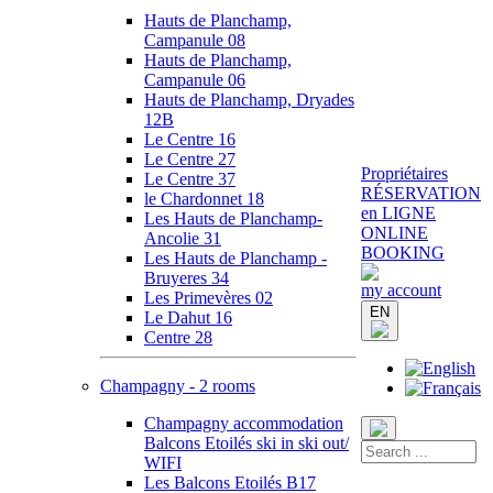
Hauts de Planchamp,
Campanule 08
Hauts de Planchamp,
Campanule 06
Hauts de Planchamp, Dryades
12B
Le Centre 16
Le Centre 27
Propriétaires
Le Centre 37
RÉSERVATION
le Chardonnet 18
en LIGNE
Les Hauts de Planchamp-
ONLINE
Ancolie 31
BOOKING
Les Hauts de Planchamp -
Bruyeres 34
my account
Les Primevères 02
EN
Le Dahut 16
Centre 28
Champagny - 2 rooms
Champagny accommodation
Balcons Etoilés ski in ski out/
WIFI
Les Balcons Etoilés B17