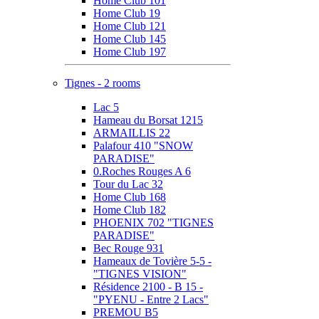
Home Club 101
Home Club 19
Home Club 121
Home Club 145
Home Club 197
Tignes - 2 rooms
Lac 5
Hameau du Borsat 1215
ARMAILLIS 22
Palafour 410 "SNOW
PARADISE"
0.Roches Rouges A 6
Tour du Lac 32
Home Club 168
Home Club 182
PHOENIX 702 "TIGNES
PARADISE"
Bec Rouge 931
Hameaux de Tovière 5-5 -
"TIGNES VISION"
Résidence 2100 - B 15 -
"PYENU - Entre 2 Lacs"
PREMOU B5