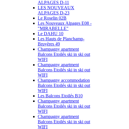
ALPAGES D-11
LES NOUVEAUX
ALPAGES D-23
Le Roselin 02B
Les Nouveaux Alpages E08 -
"MIRABELLE"
Le DAHU 10
Les Hauts de Planchamp-
Bruyères 49
Champagny apartment
Balcons Etoilés ski in ski out
WIFI
Champagny apartment
Balcons Etoilés ski in ski out
WIFI
Champagny accommodation
Balcons Etoilés ski in ski out
WIFI
Les Balcons Etoilés B10
Champagny apartment
Balcons Etoilés ski in ski out
WIFI
Champagny apartment
Balcons Etoilés ski in ski out
WIFI