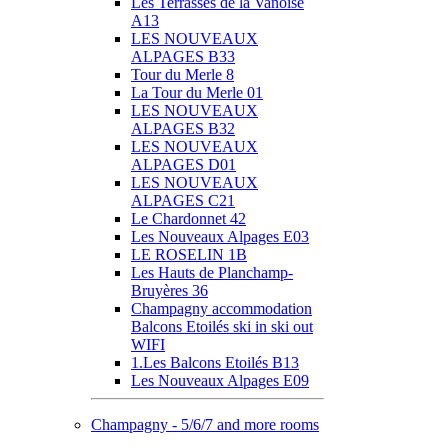
Les Terrasses de la Vanoise
A13
LES NOUVEAUX
ALPAGES B33
Tour du Merle 8
La Tour du Merle 01
LES NOUVEAUX
ALPAGES B32
LES NOUVEAUX
ALPAGES D01
LES NOUVEAUX
ALPAGES C21
Le Chardonnet 42
Les Nouveaux Alpages E03
LE ROSELIN 1B
Les Hauts de Planchamp-
Bruyères 36
Champagny accommodation
Balcons Etoilés ski in ski out
WIFI
1.Les Balcons Etoilés B13
Les Nouveaux Alpages E09
Champagny - 5/6/7 and more rooms