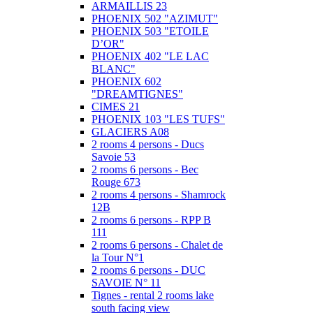
ARMAILLIS 23
PHOENIX 502 "AZIMUT"
PHOENIX 503 "ETOILE
D’OR"
PHOENIX 402 "LE LAC
BLANC"
PHOENIX 602
"DREAMTIGNES"
CIMES 21
PHOENIX 103 "LES TUFS"
GLACIERS A08
2 rooms 4 persons - Ducs
Savoie 53
2 rooms 6 persons - Bec
Rouge 673
2 rooms 4 persons - Shamrock
12B
2 rooms 6 persons - RPP B
111
2 rooms 6 persons - Chalet de
la Tour N°1
2 rooms 6 persons - DUC
SAVOIE N° 11
Tignes - rental 2 rooms lake
south facing view