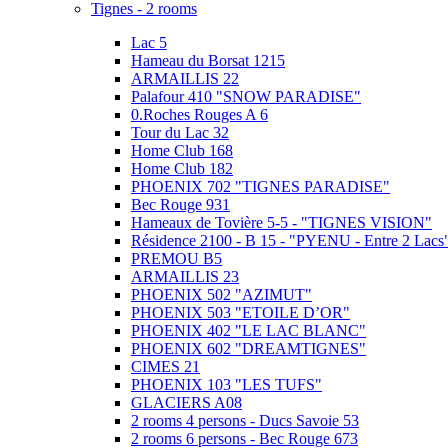
Tignes - 2 rooms
Lac 5
Hameau du Borsat 1215
ARMAILLIS 22
Palafour 410 "SNOW PARADISE"
0.Roches Rouges A 6
Tour du Lac 32
Home Club 168
Home Club 182
PHOENIX 702 "TIGNES PARADISE"
Bec Rouge 931
Hameaux de Tovière 5-5 - "TIGNES VISION"
Résidence 2100 - B 15 - "PYENU - Entre 2 Lacs
PREMOU B5
ARMAILLIS 23
PHOENIX 502 "AZIMUT"
PHOENIX 503 "ETOILE D’OR"
PHOENIX 402 "LE LAC BLANC"
PHOENIX 602 "DREAMTIGNES"
CIMES 21
PHOENIX 103 "LES TUFS"
GLACIERS A08
2 rooms 4 persons - Ducs Savoie 53
2 rooms 6 persons - Bec Rouge 673