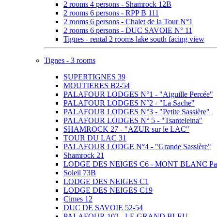
2 rooms 4 persons - Shamrock 12B
2 rooms 6 persons - RPP B 111
2 rooms 6 persons - Chalet de la Tour N°1
2 rooms 6 persons - DUC SAVOIE N° 11
Tignes - rental 2 rooms lake south facing view
Tignes - 3 rooms
SUPERTIGNES 39
MOUTIERES B2-54
PALAFOUR LODGES N°1 - "Aiguille Percée"
PALAFOUR LODGES N°2 - "La Sache"
PALAFOUR LODGES N°3 - "Petite Sassière"
PALAFOUR LODGES N° 5 - "Tsanteleina"
SHAMROCK 27 - "AZUR sur le LAC"
TOUR DU LAC 31
PALAFOUR LODGE N°4 - "Grande Sassière"
Shamrock 21
LODGE DES NEIGES C6 - MONT BLANC Pa
Soleil 73B
LODGE DES NEIGES C1
LODGE DES NEIGES C19
Cimes 12
DUC DE SAVOIE 52-54
PALAFOUR 102 - LE GRAND BLEU