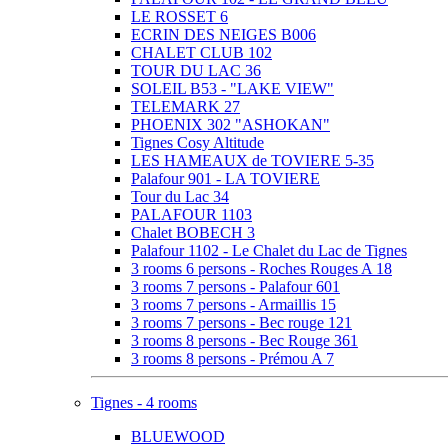
LE ROSSET 6
ECRIN DES NEIGES B006
CHALET CLUB 102
TOUR DU LAC 36
SOLEIL B53 - "LAKE VIEW"
TELEMARK 27
PHOENIX 302 "ASHOKAN"
Tignes Cosy Altitude
LES HAMEAUX de TOVIERE 5-35
Palafour 901 - LA TOVIERE
Tour du Lac 34
PALAFOUR 1103
Chalet BOBECH 3
Palafour 1102 - Le Chalet du Lac de Tignes
3 rooms 6 persons - Roches Rouges A 18
3 rooms 7 persons - Palafour 601
3 rooms 7 persons - Armaillis 15
3 rooms 7 persons - Bec rouge 121
3 rooms 8 persons - Bec Rouge 361
3 rooms 8 persons - Prémou A 7
Tignes - 4 rooms
BLUEWOOD