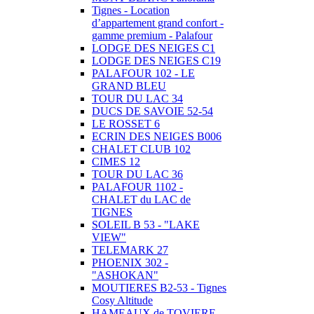
Tignes - Location
d’appartement grand confort -
gamme premium - Palafour
LODGE DES NEIGES C1
LODGE DES NEIGES C19
PALAFOUR 102 - LE
GRAND BLEU
TOUR DU LAC 34
DUCS DE SAVOIE 52-54
LE ROSSET 6
ECRIN DES NEIGES B006
CHALET CLUB 102
CIMES 12
TOUR DU LAC 36
PALAFOUR 1102 -
CHALET du LAC de
TIGNES
SOLEIL B 53 - "LAKE
VIEW"
TELEMARK 27
PHOENIX 302 -
"ASHOKAN"
MOUTIERES B2-53 - Tignes
Cosy Altitude
HAMEAUX de TOVIERE