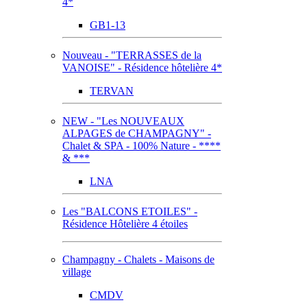
4*
GB1-13
Nouveau - "TERRASSES de la
VANOISE" - Résidence hôtelière 4*
TERVAN
NEW - "Les NOUVEAUX
ALPAGES de CHAMPAGNY" -
Chalet & SPA - 100% Nature - ****
& ***
LNA
Les "BALCONS ETOILES" -
Résidence Hôtelière 4 étoiles
Champagny - Chalets - Maisons de
village
CMDV