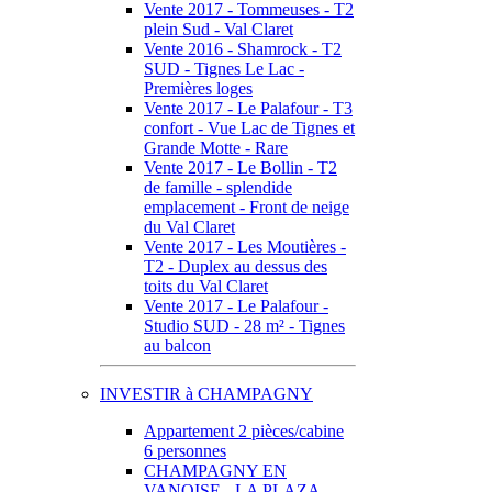
Vente 2017 - Tommeuses - T2
plein Sud - Val Claret
Vente 2016 - Shamrock - T2
SUD - Tignes Le Lac -
Premières loges
Vente 2017 - Le Palafour - T3
confort - Vue Lac de Tignes et
Grande Motte - Rare
Vente 2017 - Le Bollin - T2
de famille - splendide
emplacement - Front de neige
du Val Claret
Vente 2017 - Les Moutières -
T2 - Duplex au dessus des
toits du Val Claret
Vente 2017 - Le Palafour -
Studio SUD - 28 m² - Tignes
au balcon
INVESTIR à CHAMPAGNY
Appartement 2 pièces/cabine
6 personnes
CHAMPAGNY EN
VANOISE - LA PLAZA