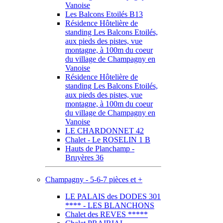
Vanoise
Les Balcons Etoilés B13
Résidence Hôtelière de
standing Les Balcons Etoilés,
aux pieds des pistes, vue
montagne, à 100m du coeur
du village de Champagny en
Vanoise
Résidence Hôtelière de
standing Les Balcons Etoilés,
aux pieds des pistes, vue
montagne, à 100m du coeur
du village de Champagny en
Vanoise
LE CHARDONNET 42
Chalet - Le ROSELIN 1 B
Hauts de Planchamp -
Bruyères 36
Champagny - 5-6-7 pièces et +
LE PALAIS des DODES 301
**** - LES BLANCHONS
Chalet des REVES *****