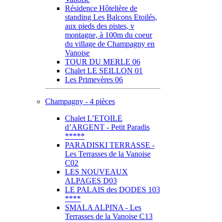
Résidence Hôtelière de
standing Les Balcons Etoilés,
aux pieds des pistes, v
montagne, à 100m du coeur
du village de Champagny en
Vanoise
TOUR DU MERLE 06
Chalet LE SEILLON 01
Les Primevères 06
Champagny - 4 pièces
Chalet L’ETOILE
d’ARGENT - Petit Paradis
*****
PARADISKI TERRASSE -
Les Terrasses de la Vanoise
C02
LES NOUVEAUX
ALPAGES D03
LE PALAIS des DODES 103
****
SMALA ALPINA - Les
Terrasses de la Vanoise C13