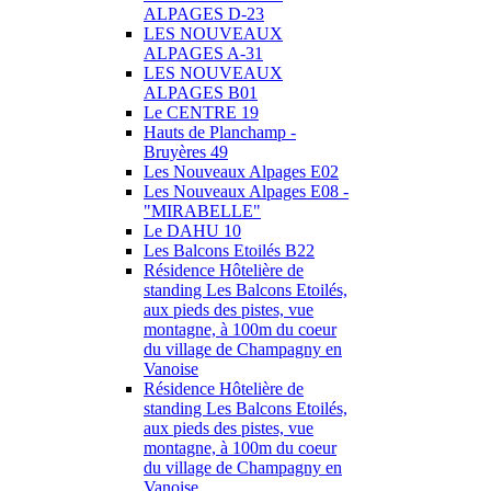
ALPAGES D-23
LES NOUVEAUX
ALPAGES A-31
LES NOUVEAUX
ALPAGES B01
Le CENTRE 19
Hauts de Planchamp -
Bruyères 49
Les Nouveaux Alpages E02
Les Nouveaux Alpages E08 -
"MIRABELLE"
Le DAHU 10
Les Balcons Etoilés B22
Résidence Hôtelière de
standing Les Balcons Etoilés,
aux pieds des pistes, vue
montagne, à 100m du coeur
du village de Champagny en
Vanoise
Résidence Hôtelière de
standing Les Balcons Etoilés,
aux pieds des pistes, vue
montagne, à 100m du coeur
du village de Champagny en
Vanoise