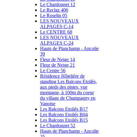
Le Chardonnet 12
Le Reclaz 406
Le Roselin 05
LES NOUVEAUX
ALPAGES C-14
Le CENTRE 68
LES NOUVEAUX
ALPAGES C-24
Hauts de Planchamp - Ancolie
39
Fleur de Neige 14
Fleur de Neige 21
Le Centre 56
Résidence Hôtelière de
standing Les Balcons Etoilés,
aux pieds des pistes, vue
montagne, à 100m du coeur
du village de Champagny en
Vanoise
Les Balcons Etoilés B17
Les Balcons Etoilés B04
Les Balcons Etoilés B15
Le Chardonnet 52
Hauts de Planchamp - Ancolie
25