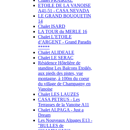
Chalet PRAIRIAL
ETOILE DE LA VANOISE
A41-51 - CASA NEVADA
LE GRAND BOUQUETIN
14
Chalet ISARD
LA TOUR du MERLE 16
Chalet L’ETOILE
d’ARGENT - Grand Paradis
*****
Chalet ALIDEALE
Chalet LE SERAC
Résidence Hôtelière de
standing Les Balcons Etoilés,
aux pieds des pistes, vue
montagne, à 100m du coeur
du village de Champagny en
Vanoise
Chalet LES LAUZES
CASA PETRUS - Les
Terrasses de la Vanoise A11
Chalet ALPAGA - Just a
Dream
Les Nouveaux Alpages E13 -
"BULLES de