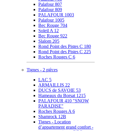
Palafour 807
Palafour 809
PALAFOUR 1003
Palafour 1005
Bec Rouge 704
Soleil A 12
Bec Rouge 922
Slalom 205
Rond Point des Pistes C 180
Rond Point des Pistes C 225
Roches Rouges C 6
Tignes - 2 pièces
LAC 5
ARMAILLIS 22
DUCS de SAVOIE 53
Hameaux du Borsat 1215
PALAFOUR 410 "SNOW
PARADISE"
Roches Rouges A 6
Shamrock 12B
Tignes - Location
d’appartement grand confort -