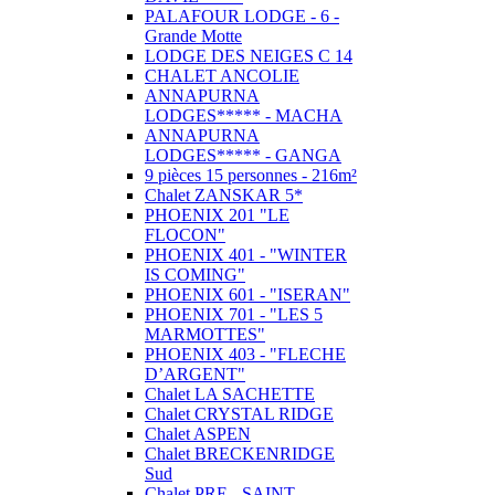
PALAFOUR LODGE - 6 -
Grande Motte
LODGE DES NEIGES C 14
CHALET ANCOLIE
ANNAPURNA
LODGES***** - MACHA
ANNAPURNA
LODGES***** - GANGA
9 pièces 15 personnes - 216m²
Chalet ZANSKAR 5*
PHOENIX 201 "LE
FLOCON"
PHOENIX 401 - "WINTER
IS COMING"
PHOENIX 601 - "ISERAN"
PHOENIX 701 - "LES 5
MARMOTTES"
PHOENIX 403 - "FLECHE
D’ARGENT"
Chalet LA SACHETTE
Chalet CRYSTAL RIDGE
Chalet ASPEN
Chalet BRECKENRIDGE
Sud
Chalet PRE - SAINT -