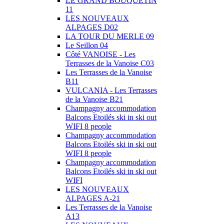
LE GRAND BOUQUETIN
11
LES NOUVEAUX
ALPAGES D02
LA TOUR DU MERLE 09
Le Seillon 04
Côté VANOISE - Les
Terrasses de la Vanoise C03
Les Terrasses de la Vanoise
B11
VULCANIA - Les Terrasses
de la Vanoise B21
Champagny accommodation
Balcons Etoilés ski in ski out
WIFI 8 people
Champagny accommodation
Balcons Etoilés ski in ski out
WIFI 8 people
Champagny accommodation
Balcons Etoilés ski in ski out
WIFI
LES NOUVEAUX
ALPAGES A-21
Les Terrasses de la Vanoise
A13