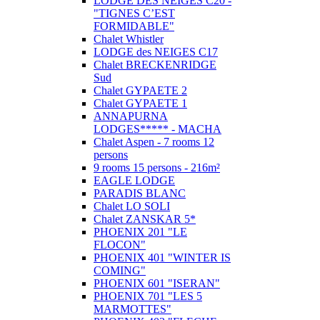
LODGE DES NEIGES C20 -
"TIGNES C’EST
FORMIDABLE"
Chalet Whistler
LODGE des NEIGES C17
Chalet BRECKENRIDGE
Sud
Chalet GYPAETE 2
Chalet GYPAETE 1
ANNAPURNA
LODGES***** - MACHA
Chalet Aspen - 7 rooms 12
persons
9 rooms 15 persons - 216m²
EAGLE LODGE
PARADIS BLANC
Chalet LO SOLI
Chalet ZANSKAR 5*
PHOENIX 201 "LE
FLOCON"
PHOENIX 401 "WINTER IS
COMING"
PHOENIX 601 "ISERAN"
PHOENIX 701 "LES 5
MARMOTTES"