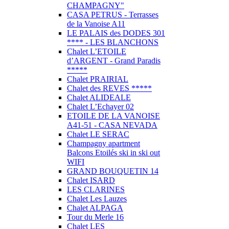
CHAMPAGNY"
CASA PETRUS - Terrasses
de la Vanoise A11
LE PALAIS des DODES 301
**** - LES BLANCHONS
Chalet L’ETOILE
d’ARGENT - Grand Paradis
*****
Chalet PRAIRIAL
Chalet des REVES *****
Chalet ALIDEALE
Chalet L’Echayer 02
ETOILE DE LA VANOISE
A41-51 - CASA NEVADA
Chalet LE SERAC
Champagny apartment
Balcons Etoilés ski in ski out
WIFI
GRAND BOUQUETIN 14
Chalet ISARD
LES CLARINES
Chalet Les Lauzes
Chalet ALPAGA
Tour du Merle 16
Chalet LES