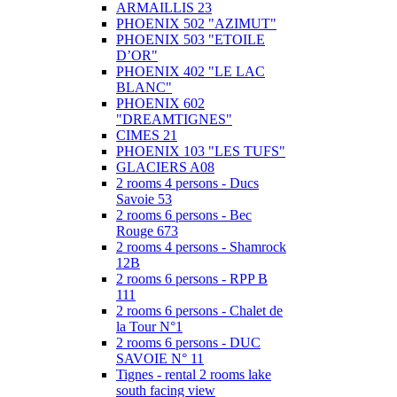
ARMAILLIS 23
PHOENIX 502 "AZIMUT"
PHOENIX 503 "ETOILE
D’OR"
PHOENIX 402 "LE LAC
BLANC"
PHOENIX 602
"DREAMTIGNES"
CIMES 21
PHOENIX 103 "LES TUFS"
GLACIERS A08
2 rooms 4 persons - Ducs
Savoie 53
2 rooms 6 persons - Bec
Rouge 673
2 rooms 4 persons - Shamrock
12B
2 rooms 6 persons - RPP B
111
2 rooms 6 persons - Chalet de
la Tour N°1
2 rooms 6 persons - DUC
SAVOIE N° 11
Tignes - rental 2 rooms lake
south facing view