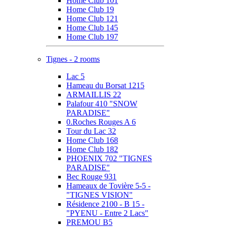
Home Club 101
Home Club 19
Home Club 121
Home Club 145
Home Club 197
Tignes - 2 rooms
Lac 5
Hameau du Borsat 1215
ARMAILLIS 22
Palafour 410 "SNOW
PARADISE"
0.Roches Rouges A 6
Tour du Lac 32
Home Club 168
Home Club 182
PHOENIX 702 "TIGNES
PARADISE"
Bec Rouge 931
Hameaux de Tovière 5-5 -
"TIGNES VISION"
Résidence 2100 - B 15 -
"PYENU - Entre 2 Lacs"
PREMOU B5