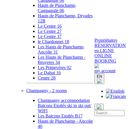
Campanule 08
Hauts de Planchamp,
Campanule 06
Hauts de Planchamp, Dryades
12B
Le Centre 16
Le Centre 27
Le Centre 37
Propriétaires
le Chardonnet 18
RÉSERVATION
Les Hauts de Planchamp-
en LIGNE
Ancolie 31
ONLINE
Les Hauts de Planchamp -
BOOKING
Bruyeres 34
Les Primevères 02
my account
Le Dahut 16
EN
Centre 28
Champagny - 2 rooms
Champagny accommodation
Balcons Etoilés ski in ski out/
WIFI
Les Balcons Etoilés B17
Hauts de Planchamp - Ancolie
40