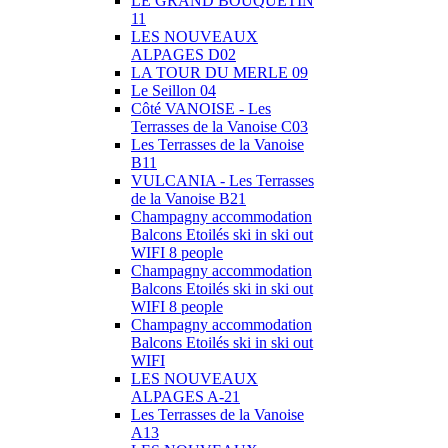
LE GRAND BOUQUETIN
11
LES NOUVEAUX
ALPAGES D02
LA TOUR DU MERLE 09
Le Seillon 04
Côté VANOISE - Les
Terrasses de la Vanoise C03
Les Terrasses de la Vanoise
B11
VULCANIA - Les Terrasses
de la Vanoise B21
Champagny accommodation
Balcons Etoilés ski in ski out
WIFI 8 people
Champagny accommodation
Balcons Etoilés ski in ski out
WIFI 8 people
Champagny accommodation
Balcons Etoilés ski in ski out
WIFI
LES NOUVEAUX
ALPAGES A-21
Les Terrasses de la Vanoise
A13