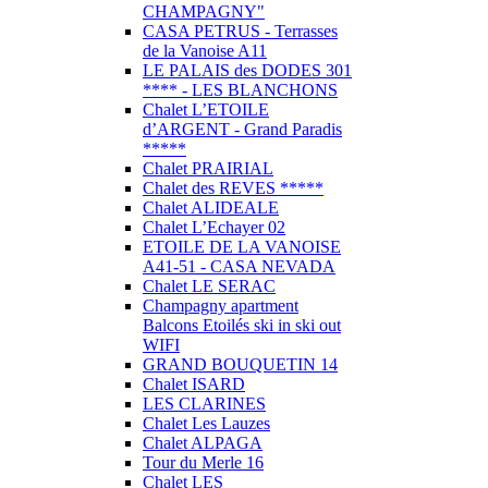
CHAMPAGNY"
CASA PETRUS - Terrasses
de la Vanoise A11
LE PALAIS des DODES 301
**** - LES BLANCHONS
Chalet L’ETOILE
d’ARGENT - Grand Paradis
*****
Chalet PRAIRIAL
Chalet des REVES *****
Chalet ALIDEALE
Chalet L’Echayer 02
ETOILE DE LA VANOISE
A41-51 - CASA NEVADA
Chalet LE SERAC
Champagny apartment
Balcons Etoilés ski in ski out
WIFI
GRAND BOUQUETIN 14
Chalet ISARD
LES CLARINES
Chalet Les Lauzes
Chalet ALPAGA
Tour du Merle 16
Chalet LES