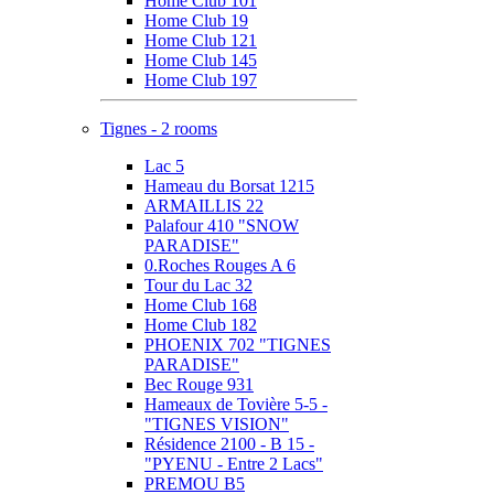
Home Club 101
Home Club 19
Home Club 121
Home Club 145
Home Club 197
Tignes - 2 rooms
Lac 5
Hameau du Borsat 1215
ARMAILLIS 22
Palafour 410 "SNOW
PARADISE"
0.Roches Rouges A 6
Tour du Lac 32
Home Club 168
Home Club 182
PHOENIX 702 "TIGNES
PARADISE"
Bec Rouge 931
Hameaux de Tovière 5-5 -
"TIGNES VISION"
Résidence 2100 - B 15 -
"PYENU - Entre 2 Lacs"
PREMOU B5