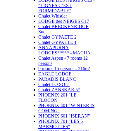
LODGE DES NEIGES C20 -
"TIGNES C’EST
FORMIDABLE"
Chalet Whistler
LODGE des NEIGES C17
Chalet BRECKENRIDGE
Sud
Chalet GYPAETE 2
Chalet GYPAETE 1
ANNAPURNA
LODGES***** - MACHA
Chalet Aspen - 7 rooms 12
persons
9 rooms 15 persons - 216m²
EAGLE LODGE
PARADIS BLANC
Chalet LO SOLI
Chalet ZANSKAR 5*
PHOENIX 201 "LE
FLOCON"
PHOENIX 401 "WINTER IS
COMING"
PHOENIX 601 "ISERAN"
PHOENIX 701 "LES 5
MARMOTTES"