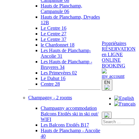
Campanule 08
Hauts de Planchamp,
Campanule 06
Hauts de Planchamp, Dryades
12B
Le Centre 16
Le Centre 27
Le Centre 37
Propriétaires
le Chardonnet 18
RÉSERVATION
Les Hauts de Planchamp-
en LIGNE
Ancolie 31
ONLINE
Les Hauts de Planchamp -
BOOKING
Bruyeres 34
Les Primevères 02
my account
Le Dahut 16
EN
Centre 28
Champagny - 2 rooms
Champagny accommodation
Balcons Etoilés ski in ski out/
WIFI
Les Balcons Etoilés B17
Hauts de Planchamp - Ancolie
40