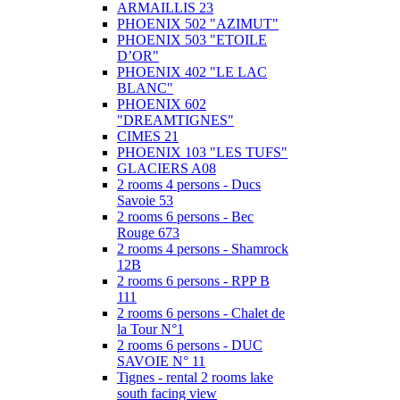
ARMAILLIS 23
PHOENIX 502 "AZIMUT"
PHOENIX 503 "ETOILE
D’OR"
PHOENIX 402 "LE LAC
BLANC"
PHOENIX 602
"DREAMTIGNES"
CIMES 21
PHOENIX 103 "LES TUFS"
GLACIERS A08
2 rooms 4 persons - Ducs
Savoie 53
2 rooms 6 persons - Bec
Rouge 673
2 rooms 4 persons - Shamrock
12B
2 rooms 6 persons - RPP B
111
2 rooms 6 persons - Chalet de
la Tour N°1
2 rooms 6 persons - DUC
SAVOIE N° 11
Tignes - rental 2 rooms lake
south facing view