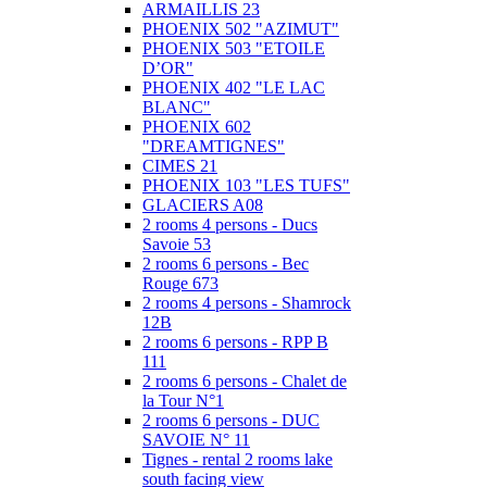
ARMAILLIS 23
PHOENIX 502 "AZIMUT"
PHOENIX 503 "ETOILE
D’OR"
PHOENIX 402 "LE LAC
BLANC"
PHOENIX 602
"DREAMTIGNES"
CIMES 21
PHOENIX 103 "LES TUFS"
GLACIERS A08
2 rooms 4 persons - Ducs
Savoie 53
2 rooms 6 persons - Bec
Rouge 673
2 rooms 4 persons - Shamrock
12B
2 rooms 6 persons - RPP B
111
2 rooms 6 persons - Chalet de
la Tour N°1
2 rooms 6 persons - DUC
SAVOIE N° 11
Tignes - rental 2 rooms lake
south facing view