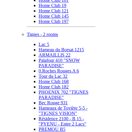
Home Club 101
Home Club 19
Home Club 121
Home Club 145
Home Club 197
Tignes - 2 rooms
Lac 5
Hameau du Borsat 1215
ARMAILLIS 22
Palafour 410 "SNOW
PARADISE"
0.Roches Rouges A 6
Tour du Lac 32
Home Club 168
Home Club 182
PHOENIX 702 "TIGNES
PARADISE"
Bec Rouge 931
Hameaux de Tovière 5-5 -
"TIGNES VISION"
Résidence 2100 - B 15 -
"PYENU - Entre 2 Lacs"
PREMOU B5