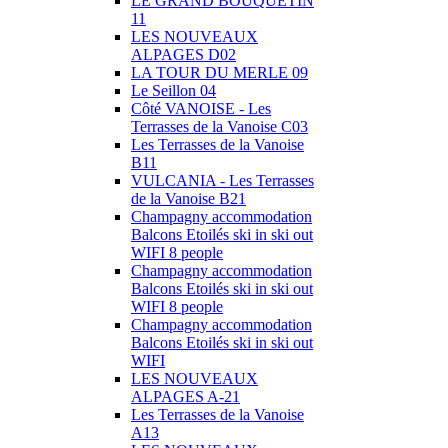
LE GRAND BOUQUETIN
11
LES NOUVEAUX
ALPAGES D02
LA TOUR DU MERLE 09
Le Seillon 04
Côté VANOISE - Les
Terrasses de la Vanoise C03
Les Terrasses de la Vanoise
B11
VULCANIA - Les Terrasses
de la Vanoise B21
Champagny accommodation
Balcons Etoilés ski in ski out
WIFI 8 people
Champagny accommodation
Balcons Etoilés ski in ski out
WIFI 8 people
Champagny accommodation
Balcons Etoilés ski in ski out
WIFI
LES NOUVEAUX
ALPAGES A-21
Les Terrasses de la Vanoise
A13