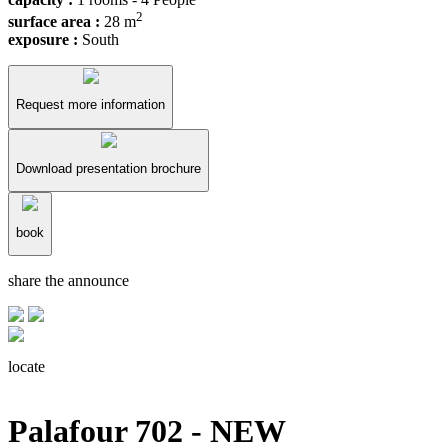
2
surface area :
28 m
exposure :
South
Request more information
Download presentation brochure
book
share the announce
locate
Palafour 702 - NEW
T043 - grand studio 4 - Palafour 702
Tignes Le Lac - Palafour