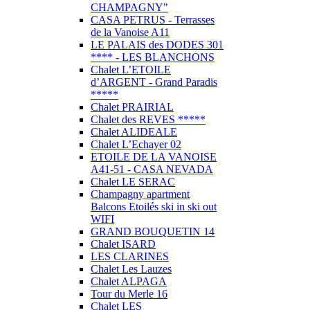
CHAMPAGNY"
CASA PETRUS - Terrasses
de la Vanoise A11
LE PALAIS des DODES 301
**** - LES BLANCHONS
Chalet L’ETOILE
d’ARGENT - Grand Paradis
*****
Chalet PRAIRIAL
Chalet des REVES *****
Chalet ALIDEALE
Chalet L’Echayer 02
ETOILE DE LA VANOISE
A41-51 - CASA NEVADA
Chalet LE SERAC
Champagny apartment
Balcons Etoilés ski in ski out
WIFI
GRAND BOUQUETIN 14
Chalet ISARD
LES CLARINES
Chalet Les Lauzes
Chalet ALPAGA
Tour du Merle 16
Chalet LES