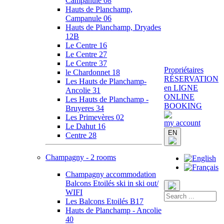
Campanule 08
Hauts de Planchamp,
Campanule 06
Hauts de Planchamp, Dryades
12B
Le Centre 16
Le Centre 27
Le Centre 37
Propriétaires
le Chardonnet 18
RÉSERVATION
Les Hauts de Planchamp-
en LIGNE
Ancolie 31
ONLINE
Les Hauts de Planchamp -
BOOKING
Bruyeres 34
Les Primevères 02
my account
Le Dahut 16
EN
Centre 28
Champagny - 2 rooms
Champagny accommodation
Balcons Etoilés ski in ski out/
WIFI
Les Balcons Etoilés B17
Hauts de Planchamp - Ancolie
40