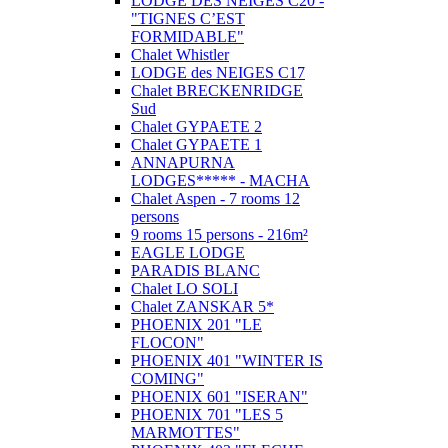
LODGE DES NEIGES C20 -
"TIGNES C’EST
FORMIDABLE"
Chalet Whistler
LODGE des NEIGES C17
Chalet BRECKENRIDGE
Sud
Chalet GYPAETE 2
Chalet GYPAETE 1
ANNAPURNA
LODGES***** - MACHA
Chalet Aspen - 7 rooms 12
persons
9 rooms 15 persons - 216m²
EAGLE LODGE
PARADIS BLANC
Chalet LO SOLI
Chalet ZANSKAR 5*
PHOENIX 201 "LE
FLOCON"
PHOENIX 401 "WINTER IS
COMING"
PHOENIX 601 "ISERAN"
PHOENIX 701 "LES 5
MARMOTTES"