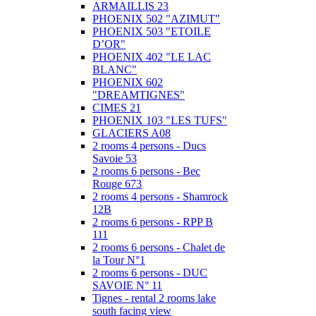
ARMAILLIS 23
PHOENIX 502 "AZIMUT"
PHOENIX 503 "ETOILE
D’OR"
PHOENIX 402 "LE LAC
BLANC"
PHOENIX 602
"DREAMTIGNES"
CIMES 21
PHOENIX 103 "LES TUFS"
GLACIERS A08
2 rooms 4 persons - Ducs
Savoie 53
2 rooms 6 persons - Bec
Rouge 673
2 rooms 4 persons - Shamrock
12B
2 rooms 6 persons - RPP B
111
2 rooms 6 persons - Chalet de
la Tour N°1
2 rooms 6 persons - DUC
SAVOIE N° 11
Tignes - rental 2 rooms lake
south facing view