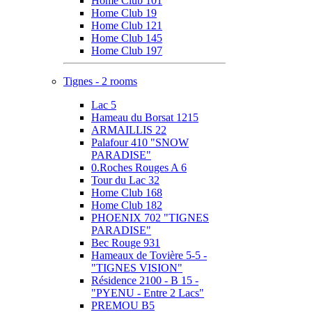
Home Club 101
Home Club 19
Home Club 121
Home Club 145
Home Club 197
Tignes - 2 rooms
Lac 5
Hameau du Borsat 1215
ARMAILLIS 22
Palafour 410 "SNOW
PARADISE"
0.Roches Rouges A 6
Tour du Lac 32
Home Club 168
Home Club 182
PHOENIX 702 "TIGNES
PARADISE"
Bec Rouge 931
Hameaux de Tovière 5-5 -
"TIGNES VISION"
Résidence 2100 - B 15 -
"PYENU - Entre 2 Lacs"
PREMOU B5