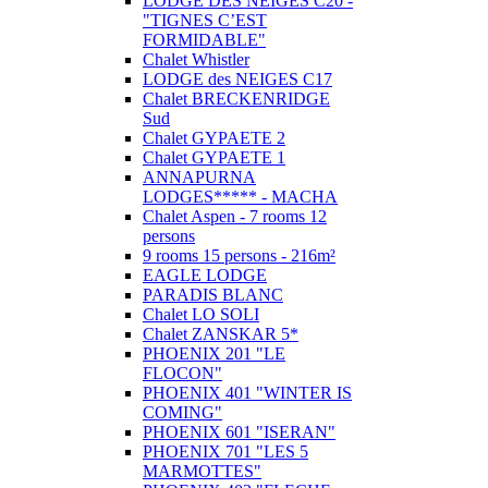
LODGE DES NEIGES C20 -
"TIGNES C’EST
FORMIDABLE"
Chalet Whistler
LODGE des NEIGES C17
Chalet BRECKENRIDGE
Sud
Chalet GYPAETE 2
Chalet GYPAETE 1
ANNAPURNA
LODGES***** - MACHA
Chalet Aspen - 7 rooms 12
persons
9 rooms 15 persons - 216m²
EAGLE LODGE
PARADIS BLANC
Chalet LO SOLI
Chalet ZANSKAR 5*
PHOENIX 201 "LE
FLOCON"
PHOENIX 401 "WINTER IS
COMING"
PHOENIX 601 "ISERAN"
PHOENIX 701 "LES 5
MARMOTTES"