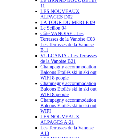
LE GRAND BOUQUETIN
11
LES NOUVEAUX
ALPAGES D02
LA TOUR DU MERLE 09
Le Seillon 04
Côté VANOISE - Les
Terrasses de la Vanoise C03
Les Terrasses de la Vanoise
B11
VULCANIA - Les Terrasses
de la Vanoise B21
Champagny accommodation
Balcons Etoilés ski in ski out
WIFI 8 people
Champagny accommodation
Balcons Etoilés ski in ski out
WIFI 8 people
Champagny accommodation
Balcons Etoilés ski in ski out
WIFI
LES NOUVEAUX
ALPAGES A-21
Les Terrasses de la Vanoise
A13