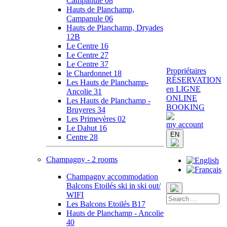
Campanule 08
Hauts de Planchamp,
Campanule 06
Hauts de Planchamp, Dryades
12B
Le Centre 16
Le Centre 27
Le Centre 37
Propriétaires
le Chardonnet 18
RÉSERVATION
Les Hauts de Planchamp-
en LIGNE
Ancolie 31
ONLINE
Les Hauts de Planchamp -
BOOKING
Bruyeres 34
Les Primevères 02
my account
Le Dahut 16
EN
Centre 28
Champagny - 2 rooms
Champagny accommodation
Balcons Etoilés ski in ski out/
WIFI
Les Balcons Etoilés B17
Hauts de Planchamp - Ancolie
40