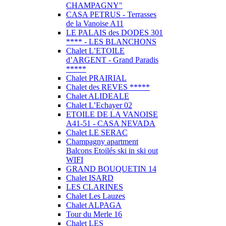
CHAMPAGNY"
CASA PETRUS - Terrasses
de la Vanoise A11
LE PALAIS des DODES 301
**** - LES BLANCHONS
Chalet L’ETOILE
d’ARGENT - Grand Paradis
*****
Chalet PRAIRIAL
Chalet des REVES *****
Chalet ALIDEALE
Chalet L’Echayer 02
ETOILE DE LA VANOISE
A41-51 - CASA NEVADA
Chalet LE SERAC
Champagny apartment
Balcons Etoilés ski in ski out
WIFI
GRAND BOUQUETIN 14
Chalet ISARD
LES CLARINES
Chalet Les Lauzes
Chalet ALPAGA
Tour du Merle 16
Chalet LES