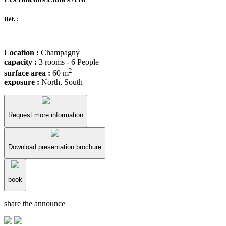
Réf. :
Location :
Champagny
capacity :
3 rooms - 6 People
2
surface area :
60 m
exposure :
North, South
Request more information
Download presentation brochure
book
share the announce