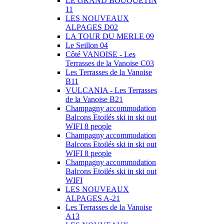
LE GRAND BOUQUETIN
11
LES NOUVEAUX
ALPAGES D02
LA TOUR DU MERLE 09
Le Seillon 04
Côté VANOISE - Les
Terrasses de la Vanoise C03
Les Terrasses de la Vanoise
B11
VULCANIA - Les Terrasses
de la Vanoise B21
Champagny accommodation
Balcons Etoilés ski in ski out
WIFI 8 people
Champagny accommodation
Balcons Etoilés ski in ski out
WIFI 8 people
Champagny accommodation
Balcons Etoilés ski in ski out
WIFI
LES NOUVEAUX
ALPAGES A-21
Les Terrasses de la Vanoise
A13