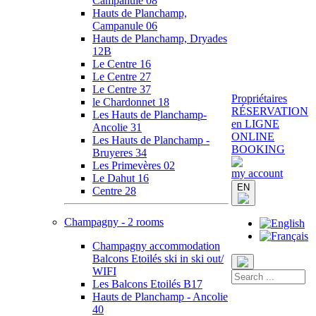
Campanule 08
Hauts de Planchamp,
Campanule 06
Hauts de Planchamp, Dryades
12B
Le Centre 16
Le Centre 27
Le Centre 37
Propriétaires
le Chardonnet 18
RÉSERVATION
Les Hauts de Planchamp-
en LIGNE
Ancolie 31
ONLINE
Les Hauts de Planchamp -
BOOKING
Bruyeres 34
Les Primevères 02
my account
Le Dahut 16
EN
Centre 28
Champagny - 2 rooms
Champagny accommodation
Balcons Etoilés ski in ski out/
WIFI
Les Balcons Etoilés B17
Hauts de Planchamp - Ancolie
40