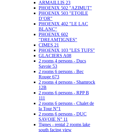
ARMAILLIS 23
PHOENIX 502 "AZIMUT"
PHOENIX 503 "ETOILE
D’OR"
PHOENIX 402 "LE LAC
BLANC"
PHOENIX 602
"DREAMTIGNES"
CIMES 21
PHOENIX 103 "LES TUFS"
GLACIERS A08
2 rooms 4 persons - Ducs
Savoie 53
2 rooms 6 persons - Bec
Rouge 673
2 rooms 4 persons - Shamrock
12B
2 rooms 6 persons - RPP B
111
2 rooms 6 persons - Chalet de
la Tour N°1
2 rooms 6 persons - DUC
SAVOIE N° 11
Tignes - rental 2 rooms lake
south facing view