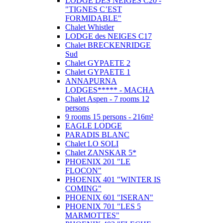
LODGE DES NEIGES C20 -
"TIGNES C’EST
FORMIDABLE"
Chalet Whistler
LODGE des NEIGES C17
Chalet BRECKENRIDGE
Sud
Chalet GYPAETE 2
Chalet GYPAETE 1
ANNAPURNA
LODGES***** - MACHA
Chalet Aspen - 7 rooms 12
persons
9 rooms 15 persons - 216m²
EAGLE LODGE
PARADIS BLANC
Chalet LO SOLI
Chalet ZANSKAR 5*
PHOENIX 201 "LE
FLOCON"
PHOENIX 401 "WINTER IS
COMING"
PHOENIX 601 "ISERAN"
PHOENIX 701 "LES 5
MARMOTTES"