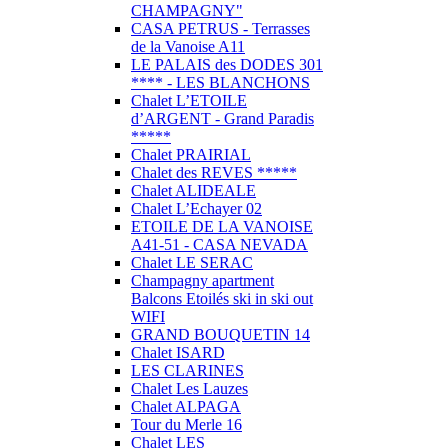
CHAMPAGNY"
CASA PETRUS - Terrasses
de la Vanoise A11
LE PALAIS des DODES 301
**** - LES BLANCHONS
Chalet L’ETOILE
d’ARGENT - Grand Paradis
*****
Chalet PRAIRIAL
Chalet des REVES *****
Chalet ALIDEALE
Chalet L’Echayer 02
ETOILE DE LA VANOISE
A41-51 - CASA NEVADA
Chalet LE SERAC
Champagny apartment
Balcons Etoilés ski in ski out
WIFI
GRAND BOUQUETIN 14
Chalet ISARD
LES CLARINES
Chalet Les Lauzes
Chalet ALPAGA
Tour du Merle 16
Chalet LES