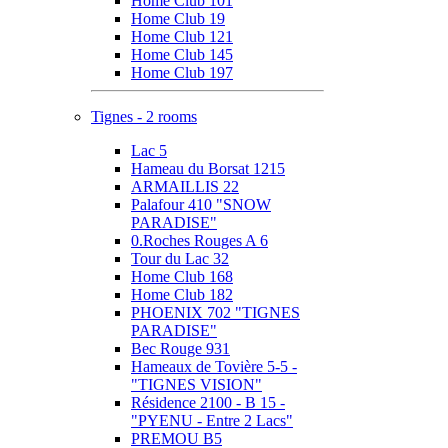
Home Club 101
Home Club 19
Home Club 121
Home Club 145
Home Club 197
Tignes - 2 rooms
Lac 5
Hameau du Borsat 1215
ARMAILLIS 22
Palafour 410 "SNOW
PARADISE"
0.Roches Rouges A 6
Tour du Lac 32
Home Club 168
Home Club 182
PHOENIX 702 "TIGNES
PARADISE"
Bec Rouge 931
Hameaux de Tovière 5-5 -
"TIGNES VISION"
Résidence 2100 - B 15 -
"PYENU - Entre 2 Lacs"
PREMOU B5