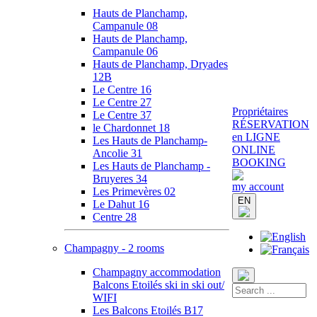
Hauts de Planchamp,
Campanule 08
Hauts de Planchamp,
Campanule 06
Hauts de Planchamp, Dryades
12B
Le Centre 16
Le Centre 27
Propriétaires
Le Centre 37
RÉSERVATION
le Chardonnet 18
en LIGNE
Les Hauts de Planchamp-
ONLINE
Ancolie 31
BOOKING
Les Hauts de Planchamp -
Bruyeres 34
my account
Les Primevères 02
EN
Le Dahut 16
Centre 28
Champagny - 2 rooms
Champagny accommodation
Balcons Etoilés ski in ski out/
WIFI
Les Balcons Etoilés B17