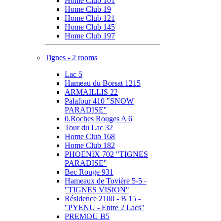
Home Club 101
Home Club 19
Home Club 121
Home Club 145
Home Club 197
Tignes - 2 rooms
Lac 5
Hameau du Borsat 1215
ARMAILLIS 22
Palafour 410 "SNOW
PARADISE"
0.Roches Rouges A 6
Tour du Lac 32
Home Club 168
Home Club 182
PHOENIX 702 "TIGNES
PARADISE"
Bec Rouge 931
Hameaux de Tovière 5-5 -
"TIGNES VISION"
Résidence 2100 - B 15 -
"PYENU - Entre 2 Lacs"
PREMOU B5