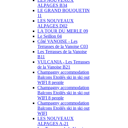
LES NOUVEAUX
ALPAGES B34
LE GRAND BOUQUETIN
11
LES NOUVEAUX
ALPAGES D02
LA TOUR DU MERLE 09
Le Seillon 04
Côté VANOISE - Les
Terrasses de la Vanoise C03
Les Terrasses de la Vanoise
B11
VULCANIA - Les Terrasses
de la Vanoise B21
Champagny accommodation
Balcons Etoilés ski in ski out
WIFI 8 people
Champagny accommodation
Balcons Etoilés ski in ski out
WIFI 8 people
Champagny accommodation
Balcons Etoilés ski in ski out
WIFI
LES NOUVEAUX
ALPAGES A-21