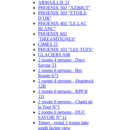
ARMAILLIS 23
PHOENIX 502 "AZIMUT"
PHOENIX 503 "ETOILE
D’OR"
PHOENIX 402 "LE LAC
BLANC"
PHOENIX 602
"DREAMTIGNES"
CIMES 21
PHOENIX 103 "LES TUFS"
GLACIERS A08
2 rooms 4 persons - Ducs
Savoie 53
2 rooms 6 persons - Bec
Rouge 673
2 rooms 4 persons - Shamrock
12B
2 rooms 6 persons - RPP B
111
2 rooms 6 persons - Chalet de
la Tour N°1
2 rooms 6 persons - DUC
SAVOIE N° 11
Tignes - rental 2 rooms lake
south facing view