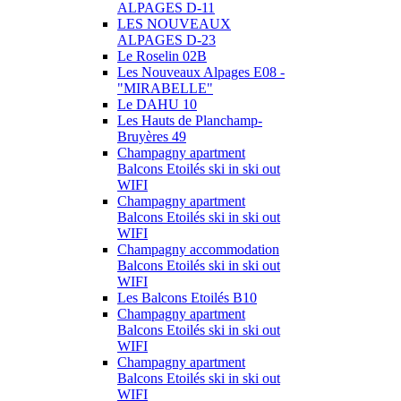
ALPAGES D-11
LES NOUVEAUX
ALPAGES D-23
Le Roselin 02B
Les Nouveaux Alpages E08 -
"MIRABELLE"
Le DAHU 10
Les Hauts de Planchamp-
Bruyères 49
Champagny apartment
Balcons Etoilés ski in ski out
WIFI
Champagny apartment
Balcons Etoilés ski in ski out
WIFI
Champagny accommodation
Balcons Etoilés ski in ski out
WIFI
Les Balcons Etoilés B10
Champagny apartment
Balcons Etoilés ski in ski out
WIFI
Champagny apartment
Balcons Etoilés ski in ski out
WIFI