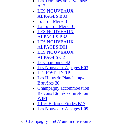
Les Terrasses de la Vanoise
A13
LES NOUVEAUX
ALPAGES B33
Tour du Merle 8
La Tour du Merle 01
LES NOUVEAUX
ALPAGES B32
LES NOUVEAUX
ALPAGES D01
LES NOUVEAUX
ALPAGES C21
Le Chardonnet 42
Les Nouveaux Alpages E03
LE ROSELIN 1B
Les Hauts de Planchamp-
Bruyères 36
Champagny accommodation
Balcons Etoilés ski in ski out
WIFI
1.Les Balcons Etoilés B13
Les Nouveaux Alpages E09
Champagny - 5/6/7 and more rooms