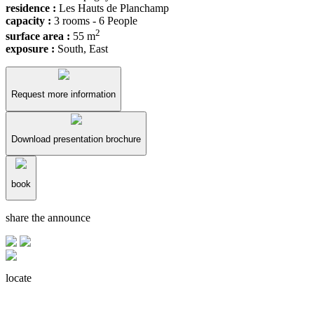
residence :
Les Hauts de Planchamp
capacity :
3 rooms - 6 People
2
surface area :
55 m
exposure :
South, East
Request more information
Download presentation brochure
book
share the announce
locate